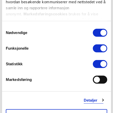
hvordan besøkende kommuniserer med nettstedet ved å
samle inn og rapportere informasjon
anonymt.
Markedsføringscookies
brukes for å vise
annonser på tredjeparts nettsteder basert på informasjon
om dine besøk på vår nettside.
Samtykkevalg
Nødvendige
Funksjonelle
Statistikk
Markedsføring
Detaljer