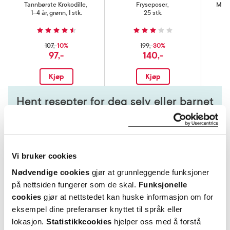
Tannbørste Krokodille
,
Fryseposer
,
Milk
1–4 år, grønn, 1 stk.
25 stk.
10%
30%
107,-
199,-
97,-
140,-
Kjøp
Kjøp
Hent resepter for deg selv eller barnet
ditt
Logg inn med BankID eller annen eID og få sikker
tilgang til alle dine resepter
Velg hvilke resepter du vil hente ut og hvordan du vil
Vi bruker cookies
ha dem levert
Nødvendige cookies
gjør at grunnleggende funksjoner
Få dine resepter levert raskt og trygt på avtalt måte
på nettsiden fungerer som de skal.
Funksjonelle
Kom i gang
cookies
gjør at nettstedet kan huske informasjon om for
eksempel dine preferanser knyttet til språk eller
Mer om reseptvarer
lokasjon.
Statistikkcookies
hjelper oss med å forstå