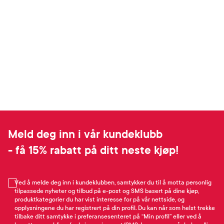
Meld deg inn i vår kundeklubb
- få 15% rabatt på ditt neste kjøp!
Ved å melde deg inn i kundeklubben, samtykker du til å motta personlig
tilpassede nyheter og tilbud på e-post og SMS basert på dine kjøp,
produktkategorier du har vist interesse for på vår nettside, og
opplysningene du har registrert på din profil. Du kan når som helst trekke
tilbake ditt samtykke i preferansesenteret på “Min profil” eller ved å