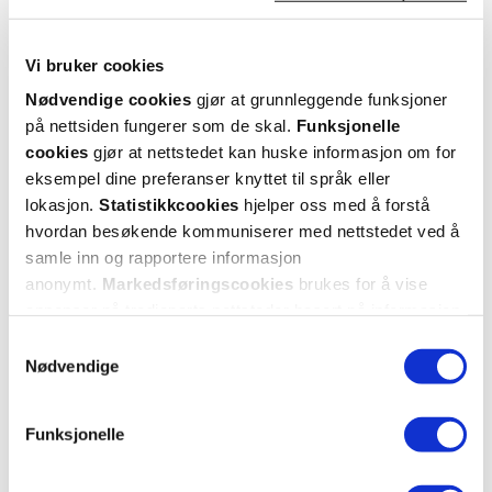
5 stjerner
1
Vi bruker cookies
4 stjerner
0
Nødvendige cookies
gjør at grunnleggende funksjoner
på nettsiden fungerer som de skal.
Funksjonelle
3 stjerner
1
cookies
gjør at nettstedet kan huske informasjon om for
eksempel dine preferanser knyttet til språk eller
2 stjerner
0
lokasjon.
Statistikkcookies
hjelper oss med å forstå
1 stjerne
0
hvordan besøkende kommuniserer med nettstedet ved å
samle inn og rapportere informasjon
anonymt.
Markedsføringscookies
brukes for å vise
annonser på tredjeparts nettsteder basert på informasjon
om dine besøk på vår nettside.
Samtykkevalg
Nødvendige
Vurdert av 2 kunder
Funksjonelle