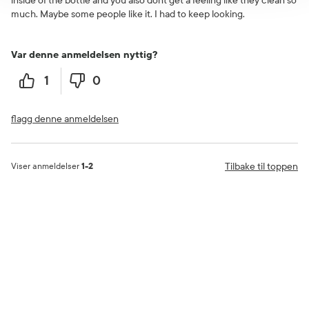
inside of the bottle and you also dont get a feeling like they clean so
much. Maybe some people like it. I had to keep looking.
Var denne anmeldelsen nyttig?
1
0
flagg denne anmeldelsen
Tilbake til toppen
Viser anmeldelser
1-2