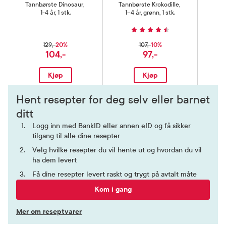
Tannbørste Dinosaur
,
Tannbørste Krokodille
,
1-4 år, 1 stk.
1–4 år, grønn, 1 stk.
20%
10%
129,-
107,-
104,-
97,-
Kjøp
Kjøp
Hent resepter for deg selv eller barnet
ditt
Logg inn med BankID eller annen eID og få sikker
tilgang til alle dine resepter
Velg hvilke resepter du vil hente ut og hvordan du vil
ha dem levert
Få dine resepter levert raskt og trygt på avtalt måte
Kom i gang
Mer om reseptvarer