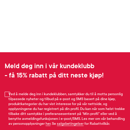
Meld deg inn i vår kundeklubb
- få 15% rabatt på ditt neste kjøp!
Ved å melde deg inn i kundeklubben, samtykker du til å motta personlig
tilpassede nyheter og tilbud på e-post og SMS basert på dine kjøp,
produktkategorier du har vist interesse for på vår nettside, og
opplysningene du har registrert på din profil. Du kan når som helst trekke
tilbake ditt samtykke i preferansesenteret på “Min profil” eller ved å
benytte avmeldingsfunksjonen i e-post/SMS. Les mer om vår behandling
av personopplysninger
her
. Se
salgsbetingelser
for Rabattvilkår.