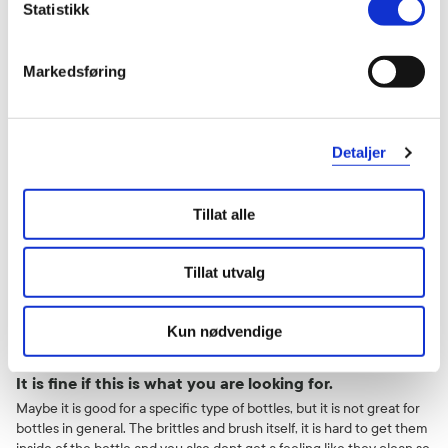
Statistikk
Gabriele
3 år siden
Markedsføring
God
God for å vaske
Detaljer
Var denne anmeldelsen nyttig?
0
0
Tillat alle
flagg denne anmeldelsen
Tillat utvalg
matias
3 år siden
Kun nødvendige
It is fine if this is what you are looking for.
Maybe it is good for a specific type of bottles, but it is not great for
bottles in general. The brittles and brush itself, it is hard to get them