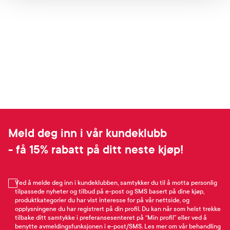
Meld deg inn i vår kundeklubb
- få 15% rabatt på ditt neste kjøp!
Ved å melde deg inn i kundeklubben, samtykker du til å motta personlig
tilpassede nyheter og tilbud på e-post og SMS basert på dine kjøp,
produktkategorier du har vist interesse for på vår nettside, og
opplysningene du har registrert på din profil. Du kan når som helst trekke
tilbake ditt samtykke i preferansesenteret på “Min profil” eller ved å
benytte avmeldingsfunksjonen i e-post/SMS. Les mer om vår behandling