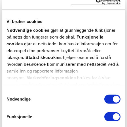
Vi bruker cookies
Nødvendige cookies
gjør at grunnleggende funksjoner
på nettsiden fungerer som de skal.
Funksjonelle
cookies
gjør at nettstedet kan huske informasjon om for
eksempel dine preferanser knyttet til språk eller
lokasjon.
Statistikkcookies
hjelper oss med å forstå
hvordan besøkende kommuniserer med nettstedet ved å
samle inn og rapportere informasjon
anonymt.
Markedsføringscookies
brukes for å vise
annonser på tredjeparts nettsteder basert på informasjon
om dine besøk på vår nettside.
Samtykkevalg
Nødvendige
Funksjonelle