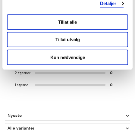
Detaljer
2 anmeldelser
Tillat alle
5 stjerner
0
Tillat utvalg
4 stjerner
2
Kun nødvendige
3 stjerner
0
2 stjerner
0
1 stjerne
0