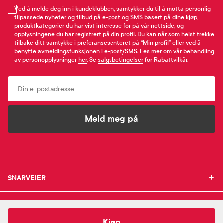
Ved å melde deg inn i kundeklubben, samtykker du til å motta personlig
tilpassede nyheter og tilbud på e-post og SMS basert på dine kjøp,
produktkategorier du har vist interesse for på vår nettside, og
opplysningene du har registrert på din profil. Du kan når som helst trekke
tilbake ditt samtykke i preferansesenteret på “Min profil” eller ved å
benytte avmeldingsfunksjonen i e-post/SMS. Les mer om vår behandling
av personopplysninger
her
. Se
salgsbetingelser
for Rabattvilkår.
Email
Meld meg på
SNARVEIER
SNARVEIER
INFORMASJON
Min profil
INFORMASJON
Mine favoritter
350,-
Avène
Dermabsolu Night Nattkrem
Kjøp
Mine bestillinger
Om Farmasiet.no