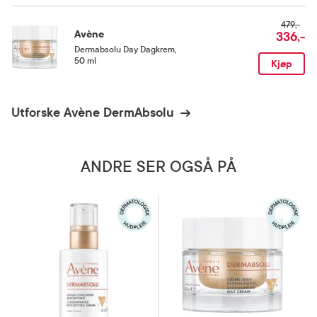
479,-
Avène
336,-
Dermabsolu Day Dagkrem
,
50 ml
Kjøp
Utforske Avène DermAbsolu
ANDRE SER OGSÅ PÅ