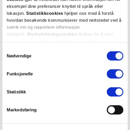
Kom i gang
eksempel dine preferanser knyttet til språk eller
lokasjon.
Statistikkcookies
hjelper oss med å forstå
Mer om reseptvarer
hvordan besøkende kommuniserer med nettstedet ved å
samle inn og rapportere informasjon
anonymt.
Markedsføringscookies
brukes for å vise
annonser på tredjeparts nettsteder basert på informasjon
om dine besøk på vår nettside.
Samtykkevalg
Nødvendige
Funksjonelle
Statistikk
Markedsføring
KUNDEANMELDELSER