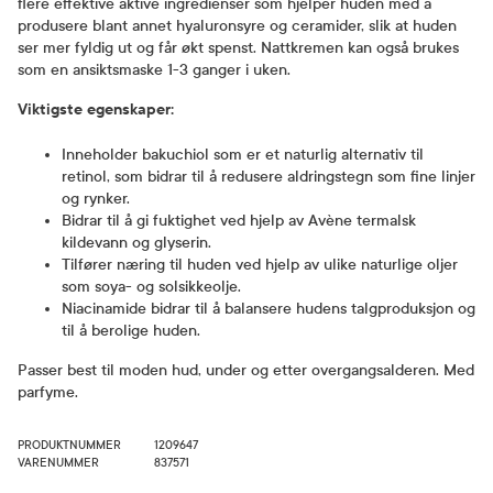
flere effektive aktive ingredienser som hjelper huden med å
produsere blant annet hyaluronsyre og ceramider, slik at huden
ser mer fyldig ut og får økt spenst. Nattkremen kan også brukes
som en ansiktsmaske 1-3 ganger i uken.
Viktigste egenskaper:
Inneholder bakuchiol som er et naturlig alternativ til
retinol, som bidrar til å redusere aldringstegn som fine linjer
og rynker.
Bidrar til å gi fuktighet ved hjelp av Avène termalsk
kildevann og glyserin.
Tilfører næring til huden ved hjelp av ulike naturlige oljer
som soya- og solsikkeolje.
Niacinamide bidrar til å balansere hudens talgproduksjon og
til å berolige huden.
Passer best til moden hud, under og etter overgangsalderen. Med
parfyme.
PRODUKTNUMMER
1209647
VARENUMMER
837571