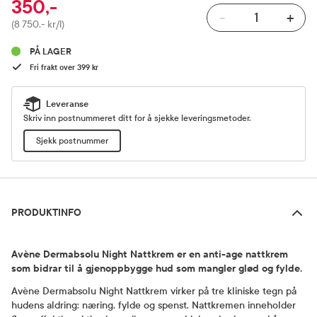
350,-
-
+
Pris
(8 750,- kr/l)
PÅ LAGER
Fri frakt over 399 kr
Leveranse
Skriv inn postnummeret ditt for å sjekke leveringsmetoder.
Sjekk postnummer
Produktinfo
PRODUKTINFO
Avène Dermabsolu Night Nattkrem er en anti-age nattkrem
som bidrar til å gjenoppbygge hud som mangler glød og fylde.
Avène Dermabsolu Night Nattkrem virker på tre kliniske tegn på
hudens aldring: næring, fylde og spenst. Nattkremen inneholder