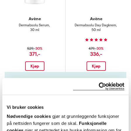
Avène
Avène
Dermabsolu Serum
,
Dermabsolu Day Dagkrem
,
30 ml
50 ml
30%
30%
529,-
479,-
371,-
336,-
Kjøp
Kjøp
Hent resepter for deg selv eller barnet
ditt
Logg inn med BankID eller annen eID og få sikker
tilgang til alle dine resepter
Vi bruker cookies
Velg hvilke resepter du vil hente ut og hvordan du vil
ha dem levert
Nødvendige cookies
gjør at grunnleggende funksjoner
på nettsiden fungerer som de skal.
Funksjonelle
Få dine resepter levert raskt og trygt på avtalt måte
cookies
gjør at nettstedet kan huske informasjon om for