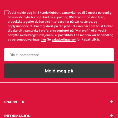
Ved å melde deg inn i kundeklubben, samtykker du til å motta personlig
tilpassede nyheter og tilbud på e-post og SMS basert på dine kjøp,
produktkategorier du har vist interesse for på vår nettside, og
opplysningene du har registrert på din profil. Du kan når som helst trekke
tilbake ditt samtykke i preferansesenteret på “Min profil” eller ved å
benytte avmeldingsfunksjonen i e-post/SMS. Les mer om vår behandling
av personopplysninger
her
. Se
salgsbetingelser
for Rabattvilkår.
Email
Meld meg på
SNARVEIER
SNARVEIER
INFORMASJON
Min profil
INFORMASJON