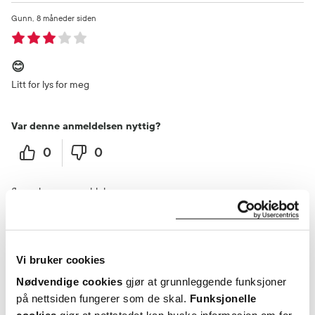
Gunn
8 måneder siden
😊
Litt for lys for meg
Var denne anmeldelsen nyttig?
0
0
flagg denne anmeldelsen
Janne
2 år siden
Vi bruker cookies
Annbefales
Nødvendige cookies
gjør at grunnleggende funksjoner
på nettsiden fungerer som de skal.
Funksjonelle
Fin farge, holder lenge, og leppene blir myke