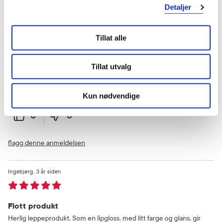
Detaljer
Ingebjørg
3 år siden
Tillat alle
God og behagelig til leppene
Tillat utvalg
Tilfører god fukt og mykhet som varer lenge. Fint med litt farge på.
Kun nødvendige
Var denne anmeldelsen nyttig?
0
0
flagg denne anmeldelsen
Ingebjørg
3 år siden
Flott produkt
Herlig leppeprodukt. Som en lipgloss, med litt farge og glans, gir