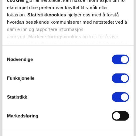
cookies
gjør at nettstedet kan huske informasjon om for
eksempel dine preferanser knyttet til språk eller
Var denne anmeldelsen nyttig?
lokasjon.
Statistikkcookies
hjelper oss med å forstå
0
0
hvordan besøkende kommuniserer med nettstedet ved å
samle inn og rapportere informasjon
anonymt.
Markedsføringscookies
brukes for å vise
flagg denne anmeldelsen
annonser på tredjeparts nettsteder basert på informasjon
om dine besøk på vår nettside.
Samtykkevalg
Kristiyana
3 år siden
Nødvendige
Bra
Funksjonelle
Gir nok fugtihet men litt sterk farge
Statistikk
Var denne anmeldelsen nyttig?
0
0
Markedsføring
flagg denne anmeldelsen