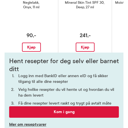
Neglelakk
,
Mineral Skin Tint SPF 30
,
Moisturi
Onyx, 11 ml
Deep, 27 ml
T
90,-
241,-
Kjøp
Kjøp
Hent resepter for deg selv eller barnet
ditt
Logg inn med BankID eller annen eID og få sikker
tilgang til alle dine resepter
Velg hvilke resepter du vil hente ut og hvordan du vil
ha dem levert
Få dine resepter levert raskt og trygt på avtalt måte
Kom i gang
Mer om reseptvarer