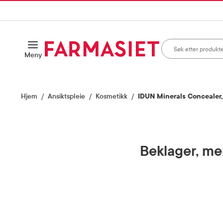
HANDLEKURVEN
IL INNHOLD
Søk i apotek
Åpne
Meny
Skriv inn minst ett te
Hjem
Ansiktspleie
Kosmetikk
IDUN Minerals Concealer,
Beklager, men