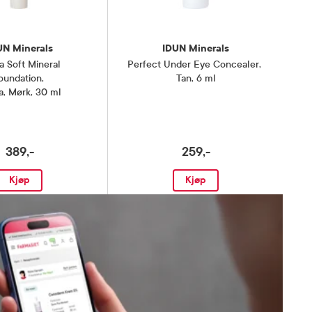
UN Minerals
IDUN Minerals
a Soft Mineral
Perfect Under Eye Concealer
,
oundation
,
Tan, 6 ml
a, Mørk, 30 ml
389,-
259,-
Kjøp
Kjøp