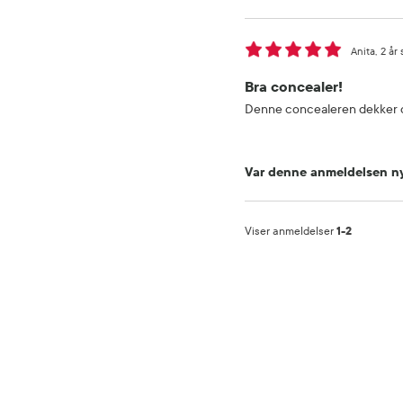
Anita
2 år 
Bra concealer!
Denne concealeren dekker ove
Var denne anmeldelsen ny
Viser anmeldelser
1-2