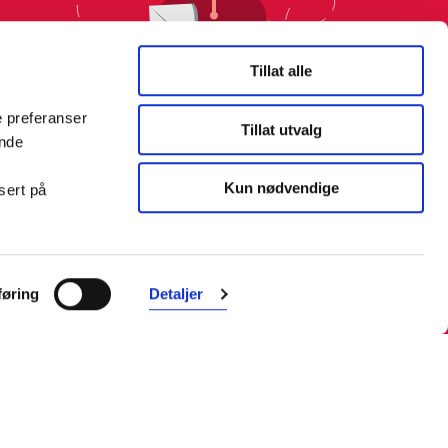
Tillat alle
e preferanser
Tillat utvalg
ende
Kun nødvendige
sert på
øring
Detaljer
Farmasiet er Norges ledende
nettapotek. Med tusenvis av
produkter i vårt sortiment og et team
med farmasøyter, kan vi hjelpe og
veilede deg trygt og raskt med dine
behov. I kontakt med våre