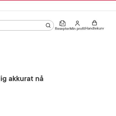
Utfør søk
Min profil
Handlekurv
Resepter
Min profil
Kjøp reseptvare
Logg inn
Min profil
Reseptoversikt
Mine favoritter
Resepthistorikk
lig akkurat nå
Mine bestillinger
Meldinger fra farmasøyten
Kundeservice
33 74 03 24