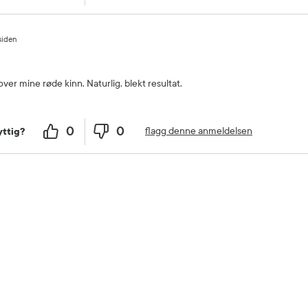
siden
r mine røde kinn. Naturlig, blekt resultat.
0
0
flagg denne anmeldelsen
ttig?