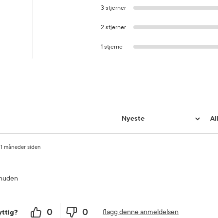
3 stjerner
2 stjerner
1 stjerne
11 måneder siden
i huden
0
0
flagg denne anmeldelsen
ttig?