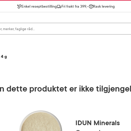
Enkel reseptbestilling
Fri frakt fra 399,-
Rask levering
gn for å se forslag, eller trykk søk.
 4 g
 dette produktet er ikke tilgjenge
IDUN Minerals