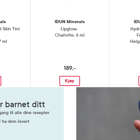
als
IDUN Minerals
ID
l Skin Tint
Lipgloss
,
Hydr
Charlotte, 6 ml
F
7 ml
Helg
189,-
Kjøp
r barnet ditt
ang til alle dine resepter
l ha dem levert