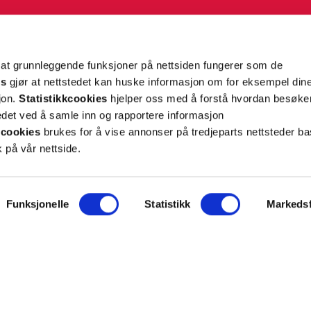
g tilpassede nyheter og tilbud på e-post og SMS
nettside, og opplysningene du har registrert på din
teret på “Min profil” eller ved å benytte
rsonopplysninger
her
. Se
salgsbetingelser
for
 at grunnleggende funksjoner på nettsiden fungerer som de
es
gjør at nettstedet kan huske informasjon om for eksempel din
sjon.
Statistikkcookies
hjelper oss med å forstå hvordan besøk
Meld meg på
et ved å samle inn og rapportere informasjon
cookies
brukes for å vise annonser på tredjeparts nettsteder ba
 på vår nettside.
Funksjonelle
Statistikk
Markedsf
ON
SUPPORT
iet.no
Kontakt oss
oss
Frakt og levering
takt
Betalingsmåter