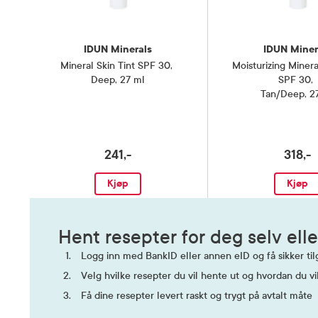
IDUN Minerals
IDUN Miner
Mineral Skin Tint SPF 30
,
Moisturizing Minera
Deep, 27 ml
SPF 30
,
Tan/Deep, 2
241,-
318,-
Kjøp
Kjøp
Hent resepter for deg selv elle
Logg inn med BankID eller annen eID og få sikker tilg
Velg hvilke resepter du vil hente ut og hvordan du vi
Få dine resepter levert raskt og trygt på avtalt måte