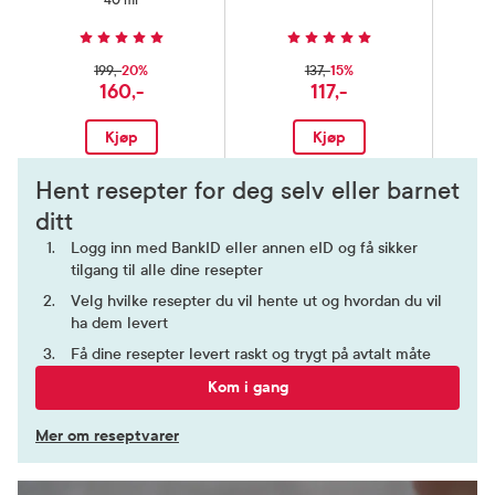
40 ml
20%
15%
199,-
137,-
160,-
117,-
Kjøp
Kjøp
Hent resepter for deg selv eller barnet
ditt
Logg inn med BankID eller annen eID og få sikker
tilgang til alle dine resepter
Velg hvilke resepter du vil hente ut og hvordan du vil
ha dem levert
Få dine resepter levert raskt og trygt på avtalt måte
Kom i gang
Mer om reseptvarer