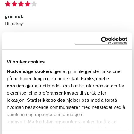
grei nok
Litt udrøy
Var denne anmeldelsen nyttig?
0
0
Vi bruker cookies
flagg denne anmeldelsen
Nødvendige cookies
gjør at grunnleggende funksjoner
på nettsiden fungerer som de skal.
Funksjonelle
cookies
gjør at nettstedet kan huske informasjon om for
Karen
28 dager siden
eksempel dine preferanser knyttet til språk eller
lokasjon.
Statistikkcookies
hjelper oss med å forstå
Kjempegod på overfølsom hud.
hvordan besøkende kommuniserer med nettstedet ved å
samle inn og rapportere informasjon
Kjempegod på overfølsom hud.
anonymt.
Markedsføringscookies
brukes for å vise
annonser på tredjeparts nettsteder basert på informasjon
Var denne anmeldelsen nyttig?