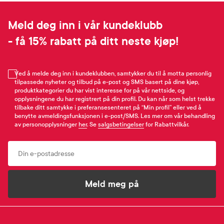
Meld deg inn i vår kundeklubb
- få 15% rabatt på ditt neste kjøp!
Ved å melde deg inn i kundeklubben, samtykker du til å motta personlig
tilpassede nyheter og tilbud på e-post og SMS basert på dine kjøp,
produktkategorier du har vist interesse for på vår nettside, og
opplysningene du har registrert på din profil. Du kan når som helst trekke
tilbake ditt samtykke i preferansesenteret på “Min profil” eller ved å
benytte avmeldingsfunksjonen i e-post/SMS. Les mer om vår behandling
av personopplysninger
her
. Se
salgsbetingelser
for Rabattvilkår.
Email
Meld meg på