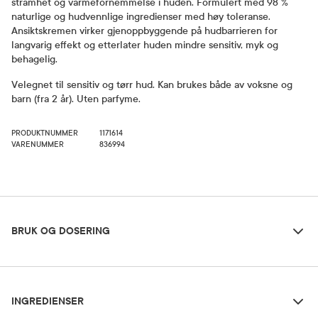
stramhet og varmefornemmelse i huden. Formulert med 98 %
naturlige og hudvennlige ingredienser med høy toleranse.
Ansiktskremen virker gjenoppbyggende på hudbarrieren for
langvarig effekt og etterlater huden mindre sensitiv, myk og
behagelig.
Velegnet til sensitiv og tørr hud. Kan brukes både av voksne og
barn (fra 2 år). Uten parfyme.
PRODUKTNUMMER
1171614
VARENUMMER
836994
Bruk og dosering
BRUK OG DOSERING
Ingredienser
Dosering og bruksområde
INGREDIENSER
Påføres morgen og/eller kveld på ansikt, hals og øyeparti.