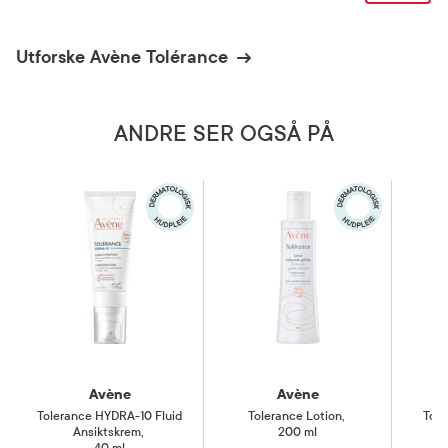
Utforske Avène Tolérance
ANDRE SER OGSÅ PÅ
Avène
Avène
Tolerance HYDRA-10 Fluid
Tolerance Lotion
,
Tolé
Ansiktskrem
,
200 ml
R