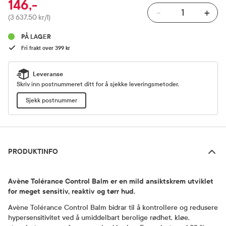
146,-
-
+
Pris
(3 637,50 kr/l)
PÅ LAGER
Fri frakt over 399 kr
Leveranse
Skriv inn postnummeret ditt for å sjekke leveringsmetoder.
Sjekk postnummer
Produktinfo
PRODUKTINFO
Avène Tolérance Control Balm er en mild ansiktskrem utviklet
for meget sensitiv, reaktiv og tørr hud.
Avène Tolérance Control Balm bidrar til å kontrollere og redusere
hypersensitivitet ved å umiddelbart berolige rødhet, kløe,