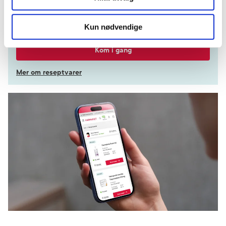
Velg hvilke resepter du vil hente ut og hvordan du vil
ha dem levert
Kun nødvendige
Få dine resepter levert raskt og trygt på avtalt måte
Kom i gang
Mer om reseptvarer