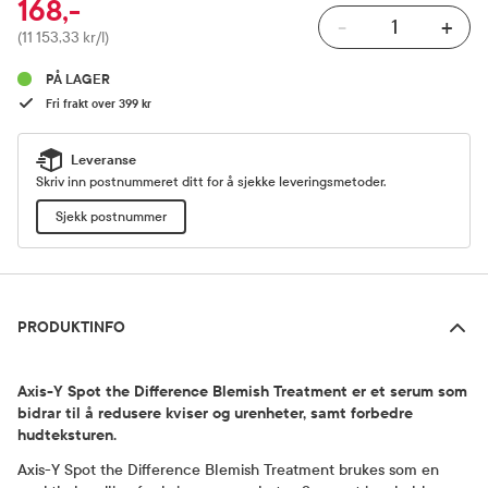
168,-
-
+
Pris
(11 153,33 kr/l)
PÅ LAGER
Fri frakt over 399 kr
Leveranse
Skriv inn postnummeret ditt for å sjekke leveringsmetoder.
Sjekk postnummer
Produktinfo
PRODUKTINFO
Axis-Y Spot the Difference Blemish Treatment er et serum som
bidrar til å redusere kviser og urenheter, samt forbedre
hudteksturen.
Axis-Y Spot the Difference Blemish Treatment brukes som en