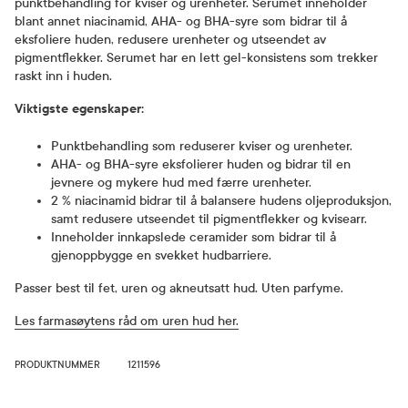
punktbehandling for kviser og urenheter. Serumet inneholder
blant annet niacinamid, AHA- og BHA-syre som bidrar til å
eksfoliere huden, redusere urenheter og utseendet av
pigmentflekker. Serumet har en lett gel-konsistens som trekker
raskt inn i huden.
Viktigste egenskaper:
Punktbehandling som reduserer kviser og urenheter.
AHA- og BHA-syre eksfolierer huden og bidrar til en
jevnere og mykere hud med færre urenheter.
2 % niacinamid bidrar til å balansere hudens oljeproduksjon,
samt redusere utseendet til pigmentflekker og kvisearr.
Inneholder innkapslede ceramider som bidrar til å
gjenoppbygge en svekket hudbarriere.
Passer best til fet, uren og akneutsatt hud. Uten parfyme.
Les farmasøytens råd om uren hud her.
PRODUKTNUMMER
1211596