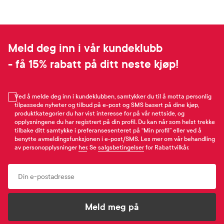
Meld deg inn i vår kundeklubb
- få 15% rabatt på ditt neste kjøp!
Ved å melde deg inn i kundeklubben, samtykker du til å motta personlig
tilpassede nyheter og tilbud på e-post og SMS basert på dine kjøp,
produktkategorier du har vist interesse for på vår nettside, og
opplysningene du har registrert på din profil. Du kan når som helst trekke
tilbake ditt samtykke i preferansesenteret på “Min profil” eller ved å
benytte avmeldingsfunksjonen i e-post/SMS. Les mer om vår behandling
av personopplysninger
her
. Se
salgsbetingelser
for Rabattvilkår.
Email
Meld meg på