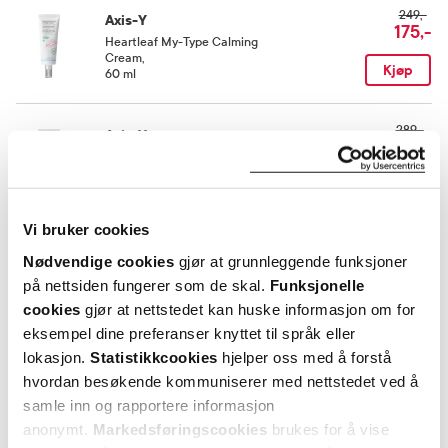
Ethylhexylglycerin.
249,-
Axis-Y
175,-
Heartleaf My-Type Calming
Cream
,
Kjøp
60 ml
289,-
Axis-Y
203,-
Panthenol 10 Skin Smoothing
Shield Cream
,
Kjøp
50 ml
Vi bruker cookies
Utforske Axis-Y
Nødvendige cookies
gjør at grunnleggende funksjoner
på nettsiden fungerer som de skal.
Funksjonelle
cookies
gjør at nettstedet kan huske informasjon om for
ANDRE SER OGSÅ PÅ
eksempel dine preferanser knyttet til språk eller
lokasjon.
Statistikkcookies
hjelper oss med å forstå
hvordan besøkende kommuniserer med nettstedet ved å
samle inn og rapportere informasjon
anonymt.
Markedsføringscookies
brukes for å vise