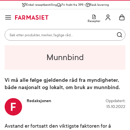
Enkel reseptbestilling
Fri frakt fra 399,-
Rask levering
Søk i apotek
Lukk
Utfør 
GÅ TIL HANDLEKURVEN
GÅ TIL INNHOLD
Skriv inn minst ett tegn for å se forslag, eller trykk søk.
Åpne
Min profil
Resepter
Søkeresultater
Søk i apotek
Hjem
Råd fra apoteket
Plager, smerte og sykdom
Mest søkte kategorier
Utfør 
Munnbind
Skriv inn minst ett tegn for å se forslag, eller trykk søk.
Reseptvarer
Kosttilskudd og ernæring
Feber og forkjøle
Populære søk
Munnbind
solkrem
cerave
Vi må alle følge gjeldende råd fra myndigheter,
både nasjonalt og lokalt, om bruk av munnbind.
paracet
magnesium
Redaksjonen
Oppdatert
:
15.10.2022
cosmica
Avstand er fortsatt den viktigste faktoren for å