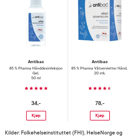
Antibac
Antibac
85 % Pharma Hånddesinfeksjon
85 % Pharma Våtservietter Hånd
,
Gel
,
20 stk.
50 ml
34,-
78,-
Kjøp
Kjøp
Kilder: Folkehelseinstituttet (FHI), HelseNorge og