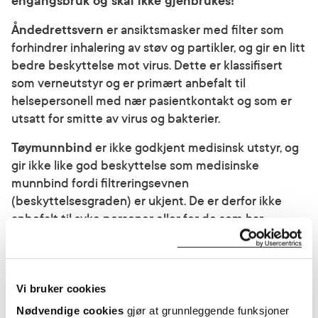
engangsbruk og skal ikke gjenbrukes!
Åndedrettsvern
er ansiktsmasker med filter som
forhindrer inhalering av støv og partikler, og gir en litt
bedre beskyttelse mot virus. Dette er klassifisert
som verneutstyr og er primært anbefalt til
helsepersonell med nær pasientkontakt og som er
utsatt for smitte av virus og bakterier.
Tøymunnbind
er ikke godkjent medisinsk utstyr, og
gir ikke like god beskyttelse som medisinske
munnbind fordi filtreringsevnen
(beskyttelsesgraden) er ukjent. De er derfor ikke
anbefalt til syke personer eller for de som har
nærkontakt med syke.
Hvordan bruke munnbind?
Vi bruker cookies
For å oppnå ønsket effekt av munnbind er det veldig
Nødvendige cookies
gjør at grunnleggende funksjoner