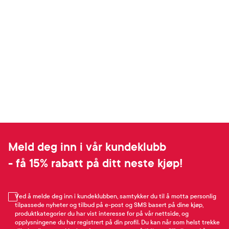
Meld deg inn i vår kundeklubb
- få 15% rabatt på ditt neste kjøp!
Ved å melde deg inn i kundeklubben, samtykker du til å motta personlig
tilpassede nyheter og tilbud på e-post og SMS basert på dine kjøp,
produktkategorier du har vist interesse for på vår nettside, og
opplysningene du har registrert på din profil. Du kan når som helst trekke