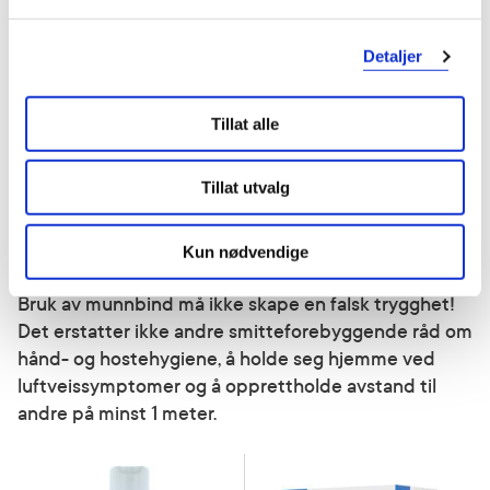
behagelig bak øret.
Ikke ha munnbindet på haken, i pannen eller
Detaljer
dinglende på armen.
Medisinske munnbind er ment til engangsbruk
Tillat alle
og skal kastes etter bruk. Bruker du
tøymunnbind, skal disse vaskes på 60 grader
Tillat utvalg
mellom hvert bruk.
Andre smitteforebyggende tiltak.
Kun nødvendige
Bruk av munnbind må ikke skape en falsk trygghet!
Det erstatter ikke andre smitteforebyggende råd om
hånd- og hostehygiene, å holde seg hjemme ved
luftveissymptomer og å opprettholde avstand til
andre på minst 1 meter.