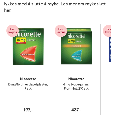
lykkes med å slutte å røyke.
Les mer om røykeslutt
her.
Fast
Fast
Fast
lavpris
lavpris
lavpris
Nicorette
Nicorette
15 mg/16 timer depotplaster
,
4 mg tyggegummi
,
2 
7 stk.
Fruitmint, 210 stk.
197,-
437,-