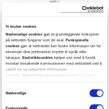
Vi bruker cookies
Nødvendige cookies
gjør at grunnleggende funksjoner
på nettsiden fungerer som de skal.
Funksjonelle
cookies
gjør at nettstedet kan huske informasjon om for
eksempel dine preferanser knyttet til språk eller
Allevo
lokasjon.
Statistikkcookies
hjelper oss med å forstå
One Meal
,
hvordan besøkende kommuniserer med nettstedet ved å
Chocolate Almond seasalt, 57 g, 1
stk.
samle inn og rapportere informasjon
anonymt.
Markedsføringscookies
brukes for å vise
annonser på tredjeparts nettsteder basert på informasjon
om dine besøk på vår nettside.
29,-
Samtykkevalg
Nødvendige
Varsle meg
Funksjonelle