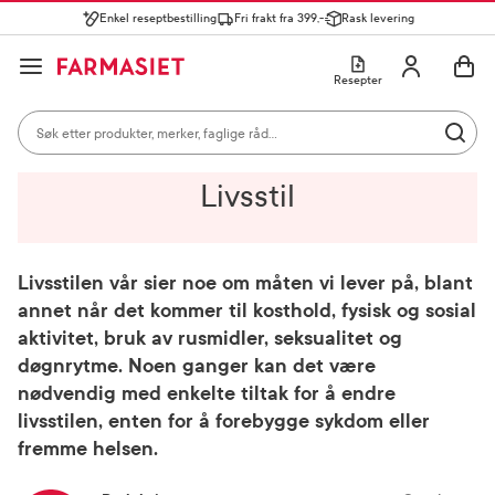
Enkel reseptbestilling
Fri frakt fra 399,-
Rask levering
Søk i apotek
Lukk
Utfør 
GÅ TIL HANDLEKURVEN
GÅ TIL INNHOLD
Skriv inn minst ett tegn for å se forslag, eller trykk søk.
Åpne
Min profil
Resepter
Søkeresultater
Søk i apotek
Hjem
Råd fra apoteket
Kosthold og helse
Livsstil
Mest søkte kategorier
Utfør 
Skriv inn minst ett tegn for å se forslag, eller trykk søk.
Reseptvarer
Kosttilskudd og ernæring
Feber og forkjøle
Livsstil
Populære søk
solkrem
Livsstilen vår sier noe om måten vi lever på, blant
cerave
annet når det kommer til kosthold, fysisk og sosial
paracet
aktivitet, bruk av rusmidler, seksualitet og
døgnrytme. Noen ganger kan det være
magnesium
nødvendig med enkelte tiltak for å endre
livsstilen, enten for å forebygge sykdom eller
cosmica
fremme helsen.