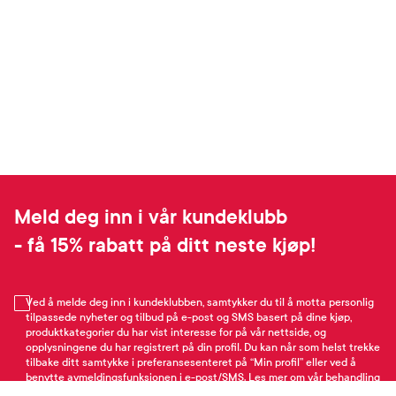
Meld deg inn i vår kundeklubb
- få 15% rabatt på ditt neste kjøp!
Ved å melde deg inn i kundeklubben, samtykker du til å motta personlig
tilpassede nyheter og tilbud på e-post og SMS basert på dine kjøp,
produktkategorier du har vist interesse for på vår nettside, og
opplysningene du har registrert på din profil. Du kan når som helst trekke
tilbake ditt samtykke i preferansesenteret på “Min profil” eller ved å
benytte avmeldingsfunksjonen i e-post/SMS. Les mer om vår behandling
av personopplysninger
her
. Se
salgsbetingelser
for Rabattvilkår.