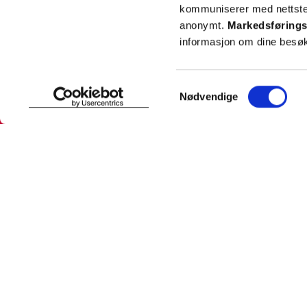
kommuniserer med nettsted
anonymt.
Markedsførings
informasjon om dine besøk
SNARVEIER
INFORMASJ
Samtykkevalg
Nødvendige
Min profil
Om Farmas
Mine favoritter
Jobb hos 
Mine bestillinger
Pressekon
Mine resepter
Pasientfor
Resepthistorikk
Sikkerhet
Meldinger fra farmasøyten
Personopp
Se innstill