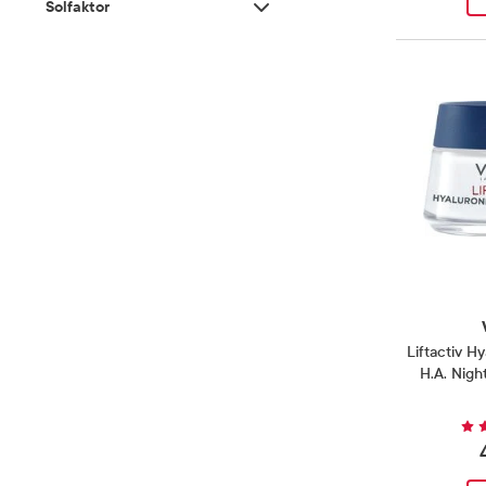
Glødgivende
(
10
)
Produkter
Solfaktor
Med koffein
(
1
)
Produkt
Voksen
(
6
)
Produkter
Hypoallergen
(
7
)
Produkter
Med niacinamid
(
6
)
Produkter
Solfaktor
SPF 50
(
1
)
Produkt
Mattende
(
2
)
Produkter
Med peptider
(
6
)
Produkter
Med solfaktor
(
1
)
Produkt
Med retinol
(
2
)
Produkter
Mot hovne øyne
(
1
)
Produkt
Med salisylsyre
(
2
)
Produkter
Mot mørke ringer
(
1
)
Produkt
Med vitamin C
(
4
)
Produkter
Mot pigmentflekker
(
3
)
Produkter
Uten parfyme
(
7
)
Produkter
Mykgjørende
(
1
)
Produkt
Oppstrammende/Lifting
(
4
)
Produkter
Styrkende
(
2
)
Produkter
Liftactiv H
H.A. Nigh
Utglattende
(
1
)
Produkt