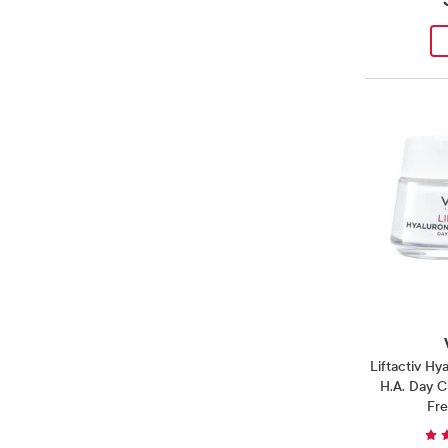
Liftactiv Hy
H.A. Day 
Fr