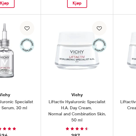
Kjøp
Kjøp
Vichy
Vichy
aluronic Specialist
Liftactiv Hyaluronic Specialist
Liftacti
er Serum
,
30 ml
H.A. Day Cream
,
Cre
Normal and Combination Skin,
50 ml