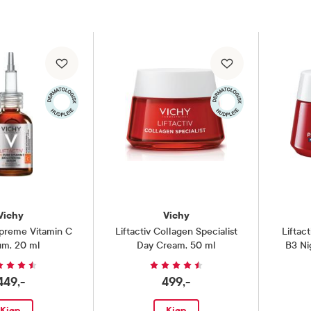
Vichy
Vichy
upreme Vitamin C
Liftactiv Collagen Specialist
Liftac
um
,
20 ml
Day Cream
,
50 ml
B3 Ni
449,-
499,-
Kjøp
Kjøp