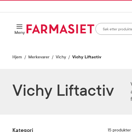
HANDLEKURVEN
IL INNHOLD
Søk i apotek
Åpne
Meny
Skriv inn minst ett te
Hjem
Merkevarer
Vichy
Vichy Liftactiv
Vichy Liftactiv
Filter
Kategori
15
produkter