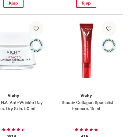
Kjøp
Kjøp
Vichy
Vichy
v H.A. Anti-Wrinkle Day
Liftactiv Collagen Specialist
am
,
Dry Skin, 50 ml
Eyecare
,
15 ml