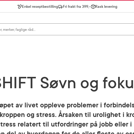
Enkel reseptbestilling
Fri frakt fra 399,-
Rask levering
gn for å se forslag, eller trykk søk.
SHIFT Søvn og foku
løpet av livet oppleve problemer i forbinde
 kroppen og stress. Årsaken til urolighet i k
ress relatert til utfordringer på jobb eller i p