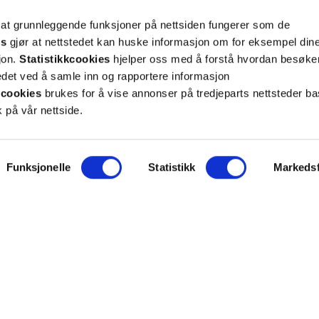
 at grunnleggende funksjoner på nettsiden fungerer som de
es
gjør at nettstedet kan huske informasjon om for eksempel din
sjon.
Statistikkcookies
hjelper oss med å forstå hvordan besøk
p!
et ved å samle inn og rapportere informasjon
cookies
brukes for å vise annonser på tredjeparts nettsteder ba
 på vår nettside.
g tilpassede nyheter og tilbud på e-post og SMS
nettside, og opplysningene du har registrert på din
teret på “Min profil” eller ved å benytte
rsonopplysninger
her
. Se
salgsbetingelser
for
Funksjonelle
Statistikk
Markedsf
Meld meg på