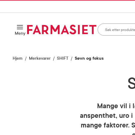
HANDLEKURVEN
IL INNHOLD
Søk i apotek
Åpne
Meny
Skriv inn minst ett te
Hjem
Merkevarer
SHIFT
Søvn og fokus
Mange vil i 
anspenthet, uro i
mange faktorer. St