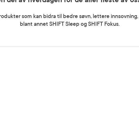
n del av hverdagen for de aller fleste av os
rodukter som kan bidra til bedre søvn, lettere innsovning,
blant annet SHIFT Sleep og SHIFT Fokus.