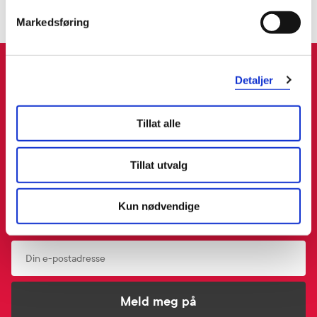
Markedsføring
Meld deg inn i vår kundeklubb
Detaljer
- få 15% rabatt på ditt neste kjøp!
Tillat alle
Ved å melde deg inn i kundeklubben, samtykker du til å motta personlig
tilpassede nyheter og tilbud på e-post og SMS basert på dine kjøp,
Tillat utvalg
produktkategorier du har vist interesse for på vår nettside, og
opplysningene du har registrert på din profil. Du kan når som helst trekke
tilbake ditt samtykke i preferansesenteret på “Min profil” eller ved å
Kun nødvendige
benytte avmeldingsfunksjonen i e-post/SMS. Les mer om vår behandling
av personopplysninger
her
. Se
salgsbetingelser
for Rabattvilkår.
Email
Meld meg på