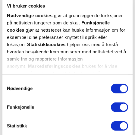
Vi bruker cookies
Nødvendige cookies
gjør at grunnleggende funksjoner
på nettsiden fungerer som de skal.
Funksjonelle
cookies
gjør at nettstedet kan huske informasjon om for
eksempel dine preferanser knyttet til språk eller
lokasjon.
Statistikkcookies
hjelper oss med å forstå
hvordan besøkende kommuniserer med nettstedet ved å
samle inn og rapportere informasjon
anonymt.
Markedsføringscookies
brukes for å vise
annonser på tredjeparts nettsteder basert på informasjon
om dine besøk på vår nettside.
Samtykkevalg
Nødvendige
Funksjonelle
Statistikk