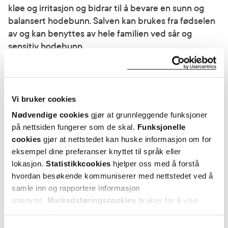
kløe og irritasjon og bidrar til å bevare en sunn og
balansert hodebunn. Salven kan brukes fra fødselen
av og kan benyttes av hele familien ved sår og
sensitiv hodebunn.
Vi bruker cookies
Nødvendige cookies
gjør at grunnleggende funksjoner
på nettsiden fungerer som de skal.
Funksjonelle
cookies
gjør at nettstedet kan huske informasjon om for
eksempel dine preferanser knyttet til språk eller
lokasjon.
Statistikkcookies
hjelper oss med å forstå
hvordan besøkende kommuniserer med nettstedet ved å
Kokoso Baby
Kokoso Baby
samle inn og rapportere informasjon
Naturbørste
,
Sensitive Scalp Gavesett
,
Hap
anonymt.
Markedsføringscookies
brukes for å vise
1 stk.
1 sett
annonser på tredjeparts nettsteder basert på informasjon
om dine besøk på vår nettside.
Samtykkevalg