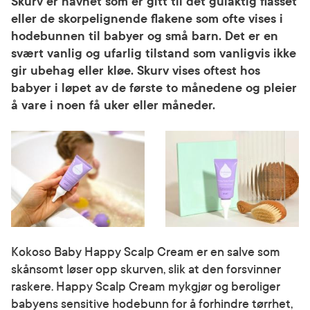
Skurv er navnet som er gitt til det gulaktig flasset
eller de skorpelignende flakene som ofte vises i
hodebunnen til babyer og små barn. Det er en
svært vanlig og ufarlig tilstand som vanligvis ikke
gir ubehag eller kløe. Skurv vises oftest hos
babyer i løpet av de første to månedene og pleier
å vare i noen få uker eller måneder.
Kokoso Baby Happy Scalp Cream er en salve som
skånsomt løser opp skurven, slik at den forsvinner
raskere. Happy Scalp Cream mykgjør og beroliger
babyens sensitive hodebunn for å forhindre tørrhet,