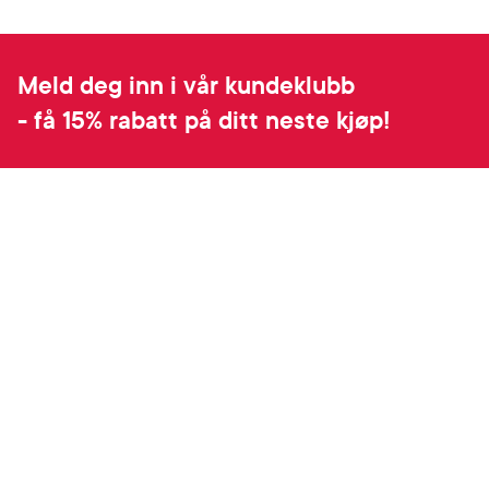
Meld deg inn i vår kundeklubb
- få 15% rabatt på ditt neste kjøp!
Ved å melde deg inn i kundeklubben, samtykker du til å motta personlig
tilpassede nyheter og tilbud på e-post og SMS basert på dine kjøp,
produktkategorier du har vist interesse for på vår nettside, og
opplysningene du har registrert på din profil. Du kan når som helst trekke
tilbake ditt samtykke i preferansesenteret på “Min profil” eller ved å
benytte avmeldingsfunksjonen i e-post/SMS. Les mer om vår behandling
av personopplysninger
her
. Se
salgsbetingelser
for Rabattvilkår.
Email
Meld meg på