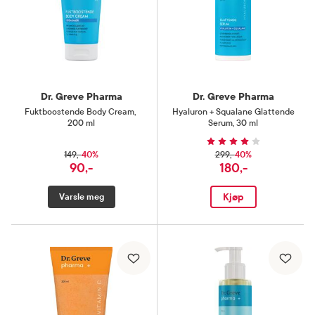
Dr. Greve Pharma
Dr. Greve Pharma
Fuktboostende Body Cream
,
Hyaluron + Squalane Glattende
200 ml
Serum
,
30 ml
40%
40%
149,-
299,-
90,-
180,-
Kjøp
Varsle meg