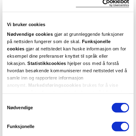
Vi bruker cookies
Nødvendige cookies
gjør at grunnleggende funksjoner
på nettsiden fungerer som de skal.
Funksjonelle
cookies
gjør at nettstedet kan huske informasjon om for
eksempel dine preferanser knyttet til språk eller
Dr. Greve Pharma
Dr. Greve Pharma
lokasjon.
Statistikkcookies
hjelper oss med å forstå
Vitamin C Dagkrem SPF 25
,
50 ml
Body Lotion Barn
,
200 ml
hvordan besøkende kommuniserer med nettstedet ved å
samle inn og rapportere informasjon
30%
179,-
anonymt.
Markedsføringscookies
brukes for å vise
126,-
129,-
annonser på tredjeparts nettsteder basert på informasjon
om dine besøk på vår nettside.
Kjøp
Varsle meg
Samtykkevalg
Nødvendige
Funksjonelle