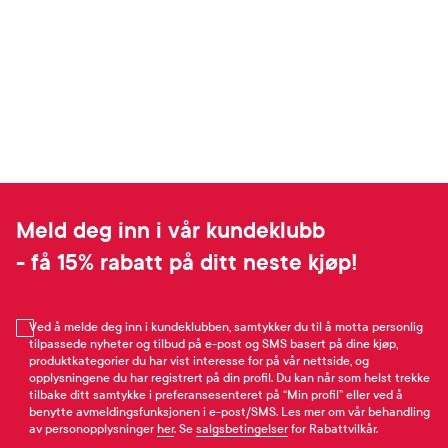
Meld deg inn i vår kundeklubb
- få 15% rabatt på ditt neste kjøp!
Ved å melde deg inn i kundeklubben, samtykker du til å motta personlig
tilpassede nyheter og tilbud på e-post og SMS basert på dine kjøp,
produktkategorier du har vist interesse for på vår nettside, og
opplysningene du har registrert på din profil. Du kan når som helst trekke
tilbake ditt samtykke i preferansesenteret på “Min profil” eller ved å
benytte avmeldingsfunksjonen i e-post/SMS. Les mer om vår behandling
av personopplysninger
her
. Se
salgsbetingelser
for Rabattvilkår.