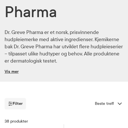
Pharma
Dr. Greve Pharma er et norsk, prisvinnende
hudpleiemerke med aktive ingredienser. Kjemikerne
bak Dr. Greve Pharma har utviklet flere hudpleieserier
– tilpasset ulike hudtyper og behov. Alle produktene
er dermatologisk testet.
Vis mer
Filter
Sorter etter
Filter
38
produkter
Baby
Ansiktspleie