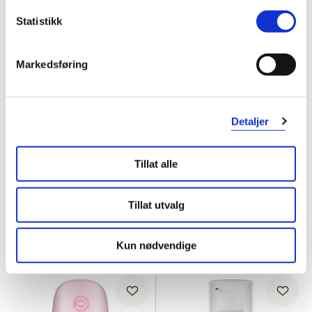
Statistikk
Markedsføring
Detaljer
Dr. Greve Pharma
Dr. Greve Pharma
Farget Dagkrem SPF15 u/p
,
50 ml
Hyaluron + Squalane Fornyende
Nattkrem
,
50 ml
Tillat alle
30%
40%
96,-
329,-
68,-
198,-
Tillat utvalg
Kjøp
Kjøp
Kun nødvendige