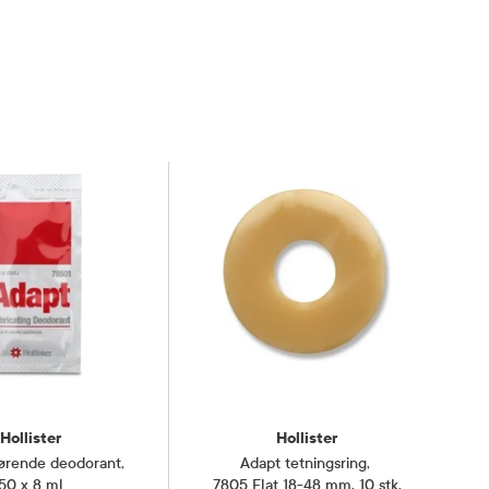
Hollister
Hollister
ørende deodorant
,
Adapt tetningsring
,
50 x 8 ml
7805 Flat 18-48 mm, 10 stk.