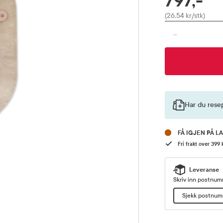
797,-
Pris
(26,54 kr/stk)
-
Har du rese
FÅ IGJEN PÅ L
Fri frakt over 399 
Leveranse
Skriv inn postnumm
Sjekk postnu