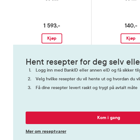
1 593,-
140,-
Kjøp
Kjøp
Hent resepter for deg selv elle
Logg inn med BankID eller annen eID og få sikker tilg
Velg hvilke resepter du vil hente ut og hvordan du vi
Få dine resepter levert raskt og trygt på avtalt måte
Kom i gang
Mer om reseptvarer