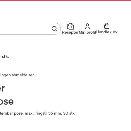
Utfør søk
Min profil
Handlekurv
Resepter
Min profil
Kjøp reseptvare
Logg inn
 stk.
Min profil
Reseptoversikt
Ingen anmeldelser
Mine favoritter
Resepthistorikk
er
Mine bestillinger
Meldinger fra farmasøyten
ose
tømbar pose, maxi, ringstr 55 mm, 30 stk.
Kundeservice
33 74 03 24