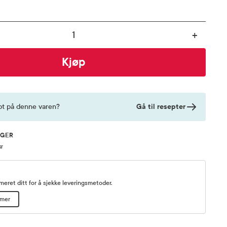
+
Kjøp
Gå til resepter
pt på denne varen?
AGER
kr
eret ditt for å sjekke leveringsmetoder.
mmer