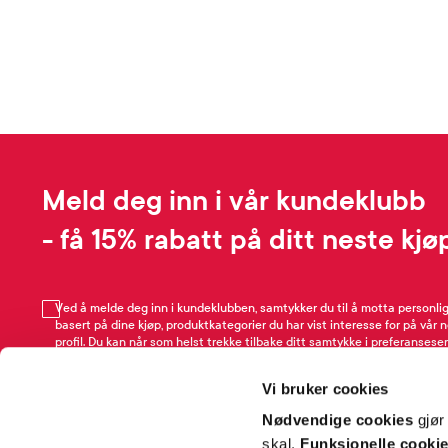
Meld deg inn i vår kundeklubb
- få 15% rabatt på ditt neste kjø
Ved å melde deg inn i kundeklubben, samtykker du til å motta personli
basert på dine kjøp, produktkategorier du har vist interesse for på vår 
profil. Du kan når som helst trekke tilbake ditt samtykke i preferansesen
avmeldingsfunksjonen i e-post/SMS. Les mer om vår behandling av pe
Rabattvilkår.
Vi bruker cookies
Email
Nødvendige cookies
gjør
skal.
Funksjonelle cooki