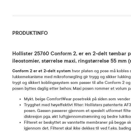
Produktinfo
PRODUKTINFO
Hollister 25760 Conform 2, er en 2-delt tømbar p
ileostomier, størrelse maxi, ringstørrelse 55 mm (
Conform 2 er et 2-delt system
hvor platen og pose må kobles 
lukkemekanisme med mikroforsegling gir trygg og sikker lukking
trygt og sikkert koblingssystem som passer til alle Conform 2 o
posen byttes daglig etter behov. Maxi posen rommer et volum p
Mykt, beige ComfortWear posetrekk på siden som vender 
Trygghet med høyeffektivt filter: Hollisters patenterte AF30
posen. Gassen passerer gjennom et spesielt utformet filter 
diskresjon pga. økt luftgjennomstrømning og bedre luktkon
Filteret er beskyttet av vanntette membraner på begge si
igjennom det. Filteret skal ikke dekkes til ved f.eks. bading