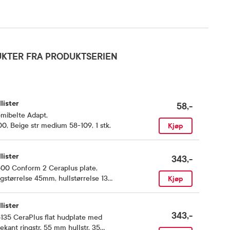
KTER FRA PRODUKTSERIEN
lister
58,-
omibelte Adapt
,
0, Beige str medium 58-109, 1 stk.
Kjøp
lister
343,-
500 Conform 2 Ceraplus plate
,
gstørrelse 45mm, hullstørrelse 13-
Kjøp
mm, 5 stk.
lister
343,-
135 CeraPlus flat hudplate med
ekant ringstr. 55 mm hullstr. 35