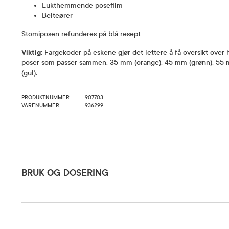
Lukthemmende posefilm
Belteører
Stomiposen refunderes på blå resept
Viktig:
Fargekoder på eskene gjør det lettere å få oversikt over hv
poser som passer sammen. 35 mm (orange), 45 mm (grønn), 55 
(gul).
PRODUKTNUMMER
907703
VARENUMMER
936299
Bruk og dosering
BRUK OG DOSERING
Oppbevaringsbetingelser
Rom (15-2