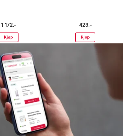
1 172,-
423,-
Kjøp
Kjøp