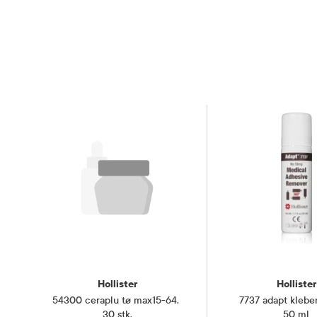
Kategori
Medisinsk 
Hollister
Hollister
54300 ceraplu tø max15-64
,
7737 adapt kleber
30 stk.
50 ml