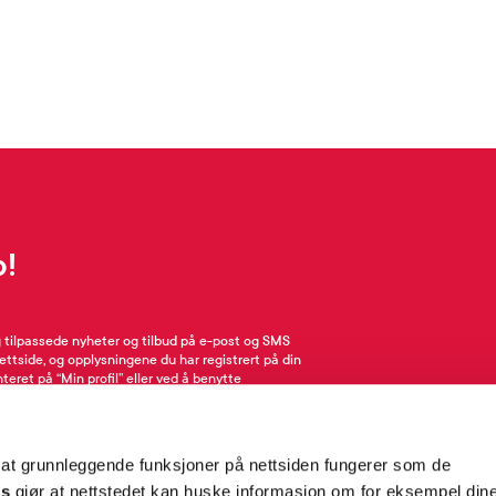
p!
g tilpassede nyheter og tilbud på e-post og SMS
nettside, og opplysningene du har registrert på din
teret på “Min profil” eller ved å benytte
rsonopplysninger
her
. Se
salgsbetingelser
for
 at grunnleggende funksjoner på nettsiden fungerer som de
Meld meg på
es
gjør at nettstedet kan huske informasjon om for eksempel din