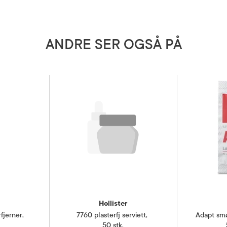
utstyr
ANDRE SER OGSÅ PÅ
Hollister
fjerner
,
7760 plasterfj serviett
,
Adapt sm
50 stk.