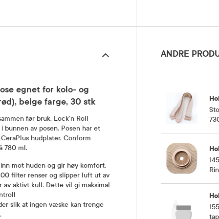
ANDRE PRODU
ose egnet for kolo- og
Hol
rød), beige farge, 30 stk
St
sammen før bruk. Lock’n Roll
730
 i bunnen av posen. Posen har et
g CeraPlus hudplater. Conform
å 780 ml.
Hol
14
inn mot huden og gir høy komfort.
Rin
0 filter renser og slipper luft ut av
30 
av aktivt kull. Dette vil gi maksimal
troll
Hol
der slik at ingen væske kan trenge
155
.
tap