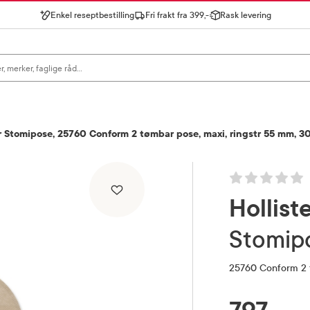
Enkel reseptbestilling
Fri frakt fra 399,-
Rask levering
gn for å se forslag, eller trykk søk.
er Stomipose, 25760 Conform 2 tømbar pose, maxi, ringstr 55 mm, 30
Hollist
Stomip
25760 Conform 2 
RABATTPROSENT