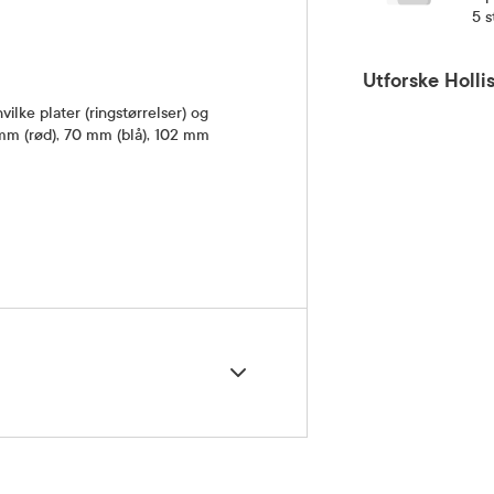
m
5 s
Utforske Holli
ilke plater (ringstørrelser) og
mm (rød), 70 mm (blå), 102 mm
5 grader)