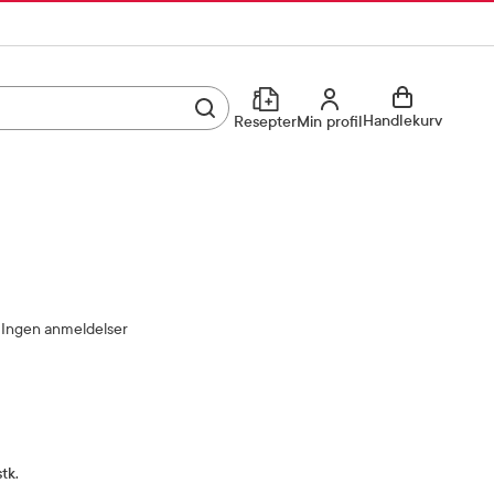
Utfør søk
Min profil
Handlekurv
Resepter
Min profil
Kjøp reseptvare
Logg inn
Min profil
Reseptoversikt
Mine favoritter
Resepthistorikk
Ingen anmeldelser
Mine bestillinger
Meldinger fra farmasøyten
Kundeservice
33 74 03 24
tk.