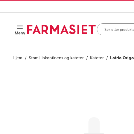
HANDLEKURVEN
IL INNHOLD
Søk i apotek
Åpne
Meny
Skriv inn minst ett te
Hjem
Stomi, inkontinens og kateter
Kateter
Lofric Origo
Vis bilde 1 av 1