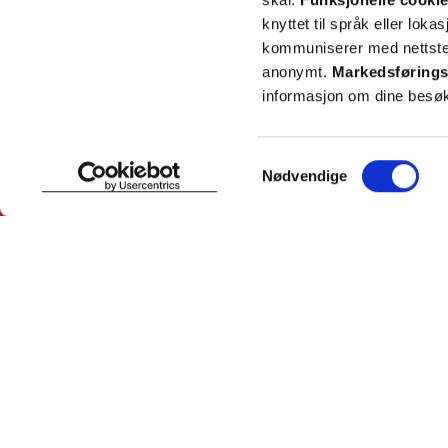
knyttet til språk eller loka
kommuniserer med nettsted
anonymt.
Markedsførings
informasjon om dine besøk
SNARVEIER
INFORMASJ
Samtykkevalg
Nødvendige
Min profil
Om Farmas
Mine favoritter
Jobb hos 
Mine bestillinger
Pressekon
Mine resepter
Pasientfor
Resepthistorikk
Sikkerhet
Meldinger fra farmasøyten
Personopp
Se innstill