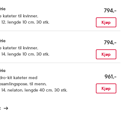
ric
794,-
e kateter til kvinner
,
12, lengde 10 cm, 30 stk.
Kjøp
ric
794,-
e kateter til kvinner
,
14, lengde 10 cm, 30 stk.
Kjøp
ric
961,-
ro-kit kateter med
samlingspose, til menn
,
Kjøp
14, nelaton, lengde 40 cm, 30 stk.
c