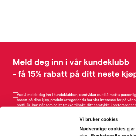
Meld deg inn i vår kundeklubb
- få 15% rabatt på ditt neste kjø
Ved å melde deg inn i kundeklubben, samtykker du til å motta personli
basert på dine kjøp, produktkategorier du har vist interesse for på vår 
profil. Du kan når som helst trekke tilbake ditt samtykke i preferansesen
avmeldingsfunksjonen i e-post/SMS. Les mer om vår behandling av pe
Rabattvilkår.
Vi bruker cookies
Email
Nødvendige cookies
gjør
skal.
Funksjonelle cooki