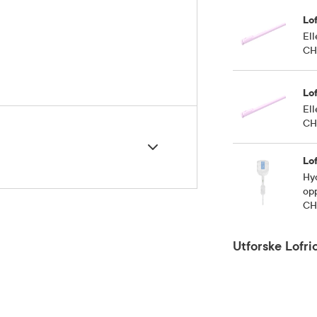
Lof
Ell
CH 
Lof
Ell
CH 
Lof
Hyd
opp
CH 
5 grader)
Utforske Lofri