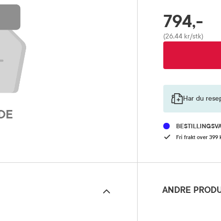
794,-
RABATTPROSENT
Pris
(26,44 kr/stk)
Har du rese
BESTILLINGSV
Fri frakt over 399 
ANDRE PRODU