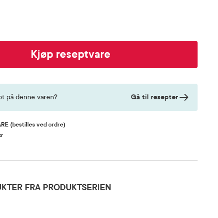
Kjøp reseptvare
Gå til resepter
pt på denne varen?
ARE
(bestilles ved ordre)
kr
KTER FRA PRODUKTSERIEN