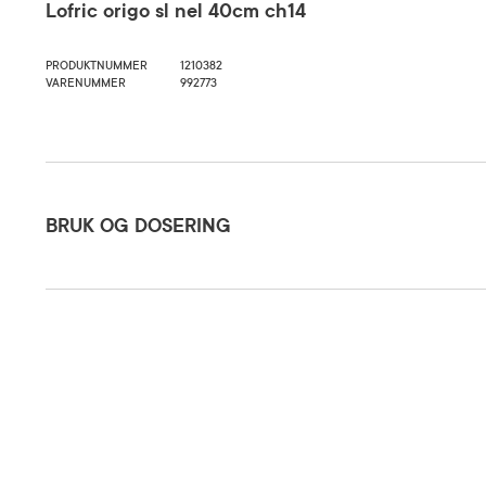
Lofric origo sl nel 40cm ch14
PRODUKTNUMMER
1210382
VARENUMMER
992773
Bruk og dosering
BRUK OG DOSERING
Oppbevaringsbetingelser
Rom (15-2