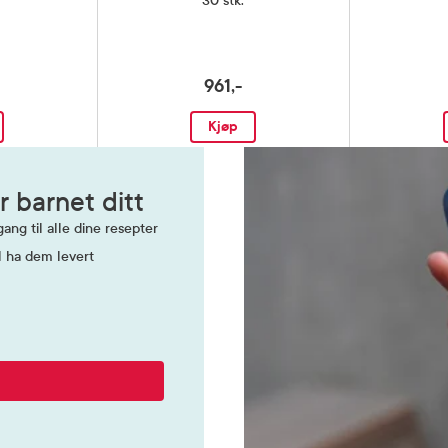
30 stk.
961,-
Kjøp
r barnet ditt
ang til alle dine resepter
l ha dem levert