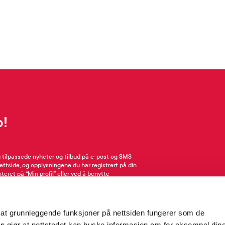
p!
g tilpassede nyheter og tilbud på e-post og SMS
nettside, og opplysningene du har registrert på din
teret på “Min profil” eller ved å benytte
rsonopplysninger
her
. Se
salgsbetingelser
for
 at grunnleggende funksjoner på nettsiden fungerer som de
Meld meg på
es
gjør at nettstedet kan huske informasjon om for eksempel din