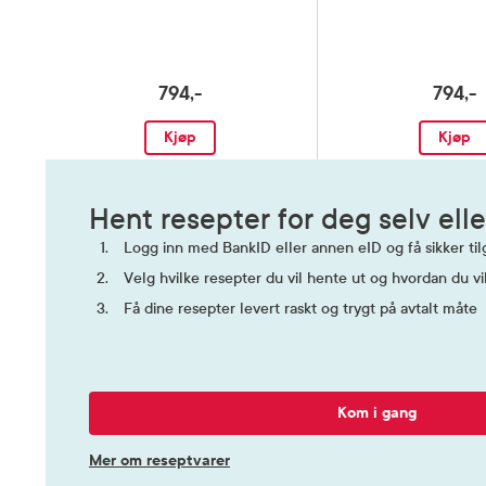
794,-
794,-
Kjøp
Kjøp
Hent resepter for deg selv elle
Logg inn med BankID eller annen eID og få sikker tilg
Velg hvilke resepter du vil hente ut og hvordan du vi
Få dine resepter levert raskt og trygt på avtalt måte
Kom i gang
Mer om reseptvarer