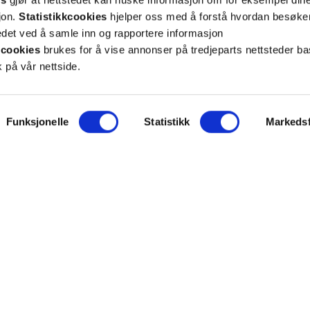
sjon.
Statistikkcookies
hjelper oss med å forstå hvordan besøk
et ved å samle inn og rapportere informasjon
cookies
brukes for å vise annonser på tredjeparts nettsteder ba
 på vår nettside.
ON
SUPPORT
Funksjonelle
Statistikk
Markedsf
iet.no
Kontakt oss
oss
Frakt og levering
takt
Betalingsmåter
eninger
Bestille reseptvarer
 & personvern
Råd fra apoteket
lysninger
Reklamasjon og angrerett
inger for cookies