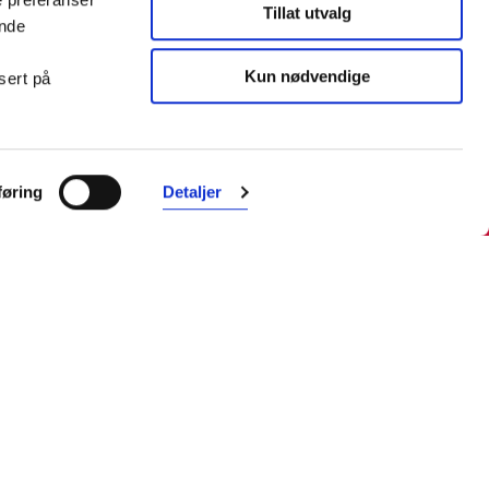
Tillat utvalg
ende
Kun nødvendige
sert på
Farmasiet er Norges ledende
nettapotek. Med tusenvis av
øring
Detaljer
produkter i vårt sortiment og et team
med farmasøyter, kan vi hjelpe og
veilede deg trygt og raskt med dine
behov. I kontakt med våre
farmasøyter kan du være anonym.
Følg oss
Facebook
Instagram
LinkedIn
TikTok