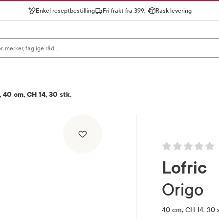
Enkel reseptbestilling
Fri frakt fra 399,-
Rask levering
gn for å se forslag, eller trykk søk.
, 40 cm, CH 14, 30 stk.
Lofric
Origo
40 cm, CH 14, 30 s