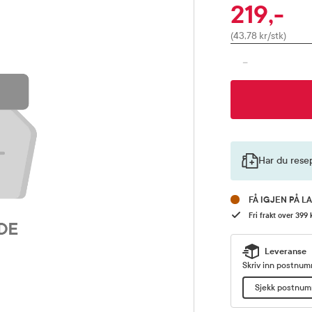
219,-
Pris
(43,78 kr/stk)
-
Har du rese
FÅ IGJEN PÅ L
Fri frakt over 399 
Leveranse
Skriv inn postnumm
Sjekk postnu