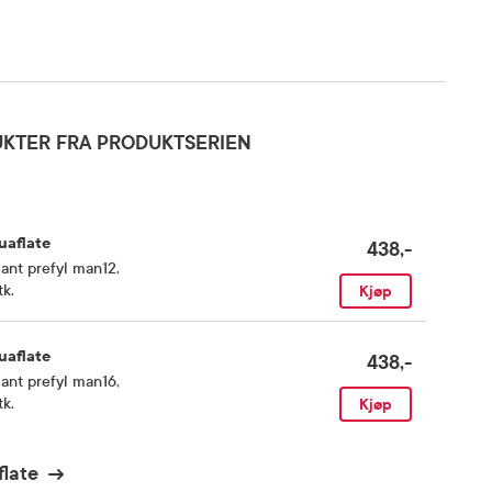
KTER FRA PRODUKTSERIEN
uaflate
438,-
lant prefyl man12
,
tk.
Kjøp
uaflate
438,-
lant prefyl man16
,
tk.
Kjøp
flate