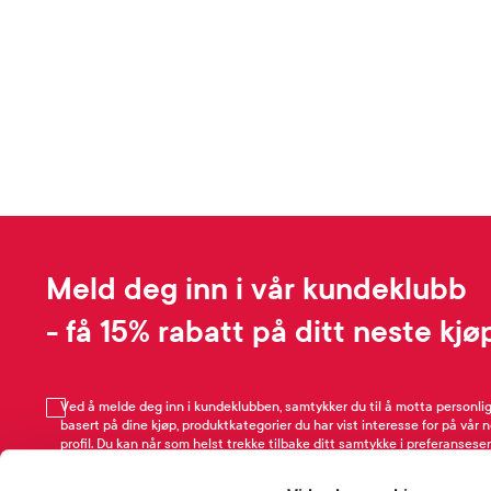
Meld deg inn i vår kundeklubb
- få 15% rabatt på ditt neste kjø
Ved å melde deg inn i kundeklubben, samtykker du til å motta personli
basert på dine kjøp, produktkategorier du har vist interesse for på vår 
profil. Du kan når som helst trekke tilbake ditt samtykke i preferansesen
avmeldingsfunksjonen i e-post/SMS. Les mer om vår behandling av pe
Rabattvilkår.