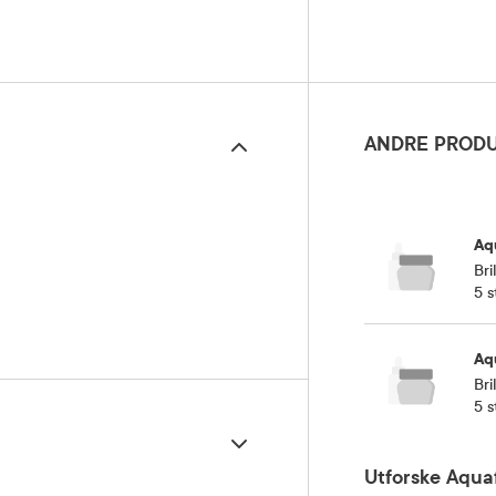
ANDRE PRODU
Aq
Bri
5 s
Aq
Bri
5 s
Utforske Aqua