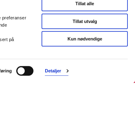
Tillat alle
e preferanser
Tillat utvalg
ende
Kun nødvendige
sert på
Farmasiet er Norges ledende
nettapotek. Med tusenvis av
øring
Detaljer
produkter i vårt sortiment og et team
med farmasøyter, kan vi hjelpe og
veilede deg trygt og raskt med dine
behov. I kontakt med våre
farmasøyter kan du være anonym.
Følg oss
Facebook
Instagram
LinkedIn
TikTok