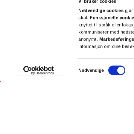
Vi bruker cookies
Email
Nødvendige cookies
gjør
skal.
Funksjonelle cooki
knyttet til språk eller loka
kommuniserer med nettsted
anonymt.
Markedsførings
informasjon om dine besøk
SNARVEIER
INFORMASJ
Samtykkevalg
Nødvendige
Min profil
Om Farmas
Mine favoritter
Jobb hos 
Mine bestillinger
Pressekon
Mine resepter
Pasientfor
Resepthistorikk
Sikkerhet
Meldinger fra farmasøyten
Personopp
Se innstill