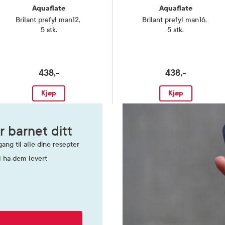
Aquaflate
Aquaflate
Brilant prefyl man12
,
Brilant prefyl man16
,
5 stk.
5 stk.
438,-
438,-
Kjøp
Kjøp
r barnet ditt
ang til alle dine resepter
l ha dem levert