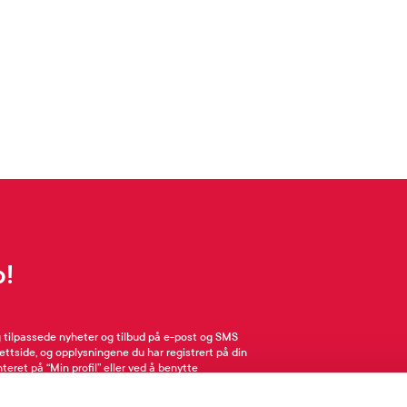
p!
g tilpassede nyheter og tilbud på e-post og SMS
nettside, og opplysningene du har registrert på din
teret på “Min profil” eller ved å benytte
rsonopplysninger
her
. Se
salgsbetingelser
for