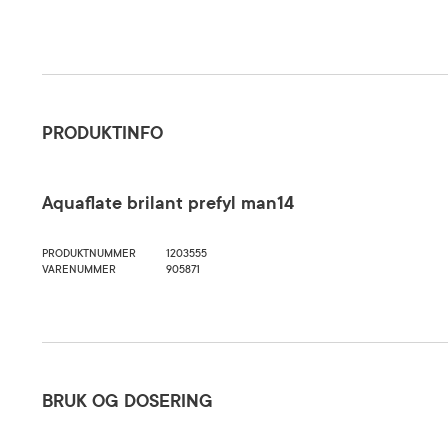
Produktinfo
PRODUKTINFO
Aquaflate brilant prefyl man14
PRODUKTNUMMER
1203555
VARENUMMER
905871
Bruk og dosering
BRUK OG DOSERING