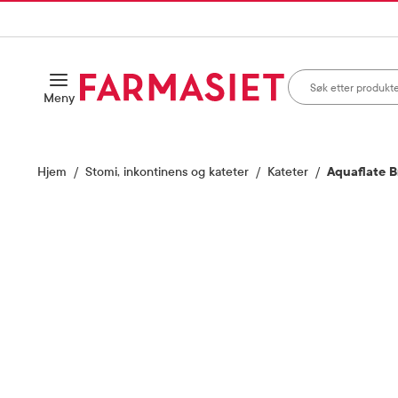
HANDLEKURVEN
IL INNHOLD
Søk i apotek
Åpne
Meny
Skriv inn minst ett te
Hjem
Stomi, inkontinens og kateter
Kateter
Aquaflate Br
Vis bilde 1 av 1