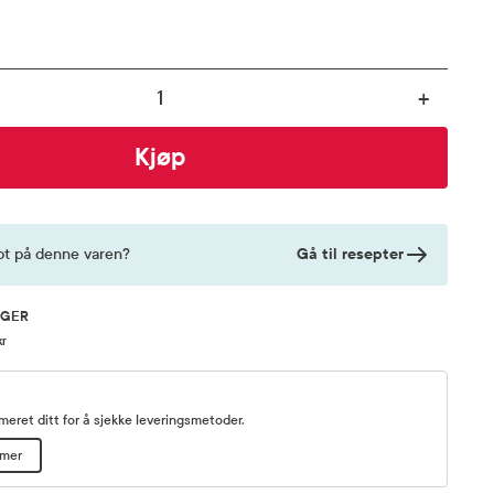
+
Kjøp
Gå til resepter
pt på denne varen?
AGER
kr
eret ditt for å sjekke leveringsmetoder.
mmer