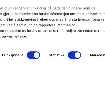
 at grunnleggende funksjoner på nettsiden fungerer som de
Meld meg på
es
gjør at nettstedet kan huske informasjon om for eksempel din
sjon.
Statistikkcookies
hjelper oss med å forstå hvordan besøk
et ved å samle inn og rapportere informasjon
cookies
brukes for å vise annonser på tredjeparts nettsteder ba
 på vår nettside.
ON
SUPPORT
Funksjonelle
Statistikk
Markedsf
iet.no
Kontakt oss
oss
Frakt og levering
takt
Betalingsmåter
eninger
Bestille reseptvarer
 & personvern
Råd fra apoteket
lysninger
Reklamasjon og angrerett
inger for cookies