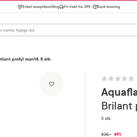
Enkel reseptbestilling
Fri frakt fra 399,-
Rask levering
gn for å se forslag, eller trykk søk.
ilant prefyl man14, 5 stk.
Aquafl
Brilan
5 stk.
RABATTPR
49%
FULLPRIS
438,-