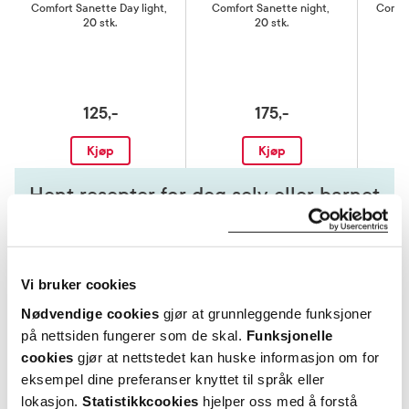
Comfort Sanette Day light
,
Comfort Sanette night
,
Comfort
20 stk.
20 stk.
125,-
175,-
Kjøp
Kjøp
Hent resepter for deg selv eller barnet
ditt
Logg inn med BankID eller annen eID og få sikker
tilgang til alle dine resepter
Vi bruker cookies
Velg hvilke resepter du vil hente ut og hvordan du vil
ha dem levert
Nødvendige cookies
gjør at grunnleggende funksjoner
Få dine resepter levert raskt og trygt på avtalt måte
på nettsiden fungerer som de skal.
Funksjonelle
Kom i gang
cookies
gjør at nettstedet kan huske informasjon om for
eksempel dine preferanser knyttet til språk eller
Mer om reseptvarer
lokasjon.
Statistikkcookies
hjelper oss med å forstå