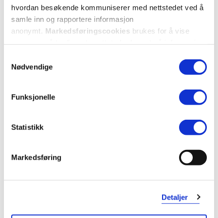
hvordan besøkende kommuniserer med nettstedet ved å
samle inn og rapportere informasjon
anonymt.
Markedsføringscookies
brukes for å vise
annonser på tredjeparts nettsteder basert på informasjon
om dine besøk på vår nettside.
Samtykkevalg
Nødvendige
Funksjonelle
Statistikk
Markedsføring
Detaljer