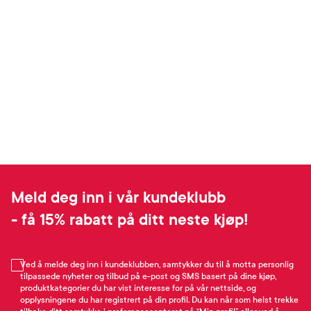
Meld deg inn i vår kundeklubb
- få 15% rabatt på ditt neste kjøp!
Ved å melde deg inn i kundeklubben, samtykker du til å motta personlig
tilpassede nyheter og tilbud på e-post og SMS basert på dine kjøp,
produktkategorier du har vist interesse for på vår nettside, og
opplysningene du har registrert på din profil. Du kan når som helst trekke