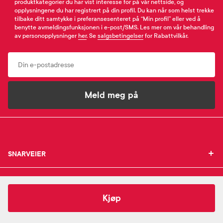
produktkategorier du har vist interesse for på vår nettside, og
opplysningene du har registrert på din profil. Du kan når som helst trekke
tilbake ditt samtykke i preferansesenteret på “Min profil” eller ved å
benytte avmeldingsfunksjonen i e-post/SMS. Les mer om vår behandling
av personopplysninger
her
. Se
salgsbetingelser
for Rabattvilkår.
Email
Meld meg på
SNARVEIER
SNARVEIER
INFORMASJON
Min profil
INFORMASJON
Mine favoritter
139,-
Norgesplaster
Robust klippeplaster
Kjøp
Mine bestillinger
SUPPORT
Om Farmasiet.no
SUPPORT
Mine resepter
Jobb hos oss