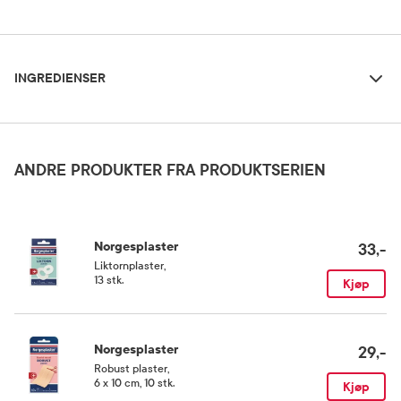
Ingredienser
Dosering og bruksområde
INGREDIENSER
Klippes til ønsket lengde.
Oppbevaringsbetingelser
Sinkoksid klebestoff, elastisk tekstilmateriale.
Rom (15-25 grader)
ANDRE PRODUKTER FRA PRODUKTSERIEN
Kategori
Medisinsk utstyr
Norgesplaster
33,-
Liktornplaster
,
13 stk.
Kjøp
Norgesplaster
29,-
Robust plaster
,
6 x 10 cm, 10 stk.
Kjøp