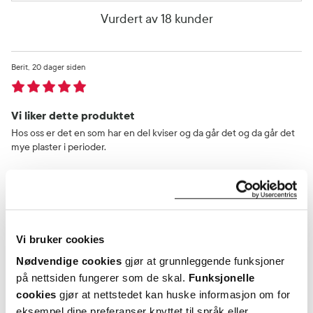
Vurdert av 18 kunder
Berit
20 dager siden
Vi liker dette produktet
Hos oss er det en som har en del kviser og da går det og da går det
mye plaster i perioder.
Var denne anmeldelsen nyttig?
0
0
Vi bruker cookies
flagg denne anmeldelsen
Nødvendige cookies
gjør at grunnleggende funksjoner
på nettsiden fungerer som de skal.
Funksjonelle
cookies
gjør at nettstedet kan huske informasjon om for
Caroline
1 måneder siden
eksempel dine preferanser knyttet til språk eller