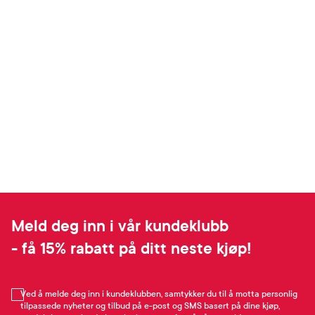
Meld deg inn i vår kundeklubb
- få 15% rabatt på ditt neste kjøp!
Ved å melde deg inn i kundeklubben, samtykker du til å motta personlig
tilpassede nyheter og tilbud på e-post og SMS basert på dine kjøp,