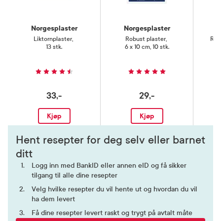
Norgesplaster
Norgesplaster
N
Liktornplaster
,
Robust plaster
,
Rob
13 stk.
6 x 10 cm, 10 stk.
33,-
29,-
Kjøp
Kjøp
Hent resepter for deg selv eller barnet
ditt
Logg inn med BankID eller annen eID og få sikker
tilgang til alle dine resepter
Velg hvilke resepter du vil hente ut og hvordan du vil
ha dem levert
Få dine resepter levert raskt og trygt på avtalt måte