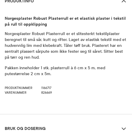
PRODUKTINFO
Norgesplaster Robust Plasterrull er et elastisk plaster i tekstil
på rull til oppklipping
Norgesplaster Robust Plasterrull er et slitesterkt tekstilplaster
beregnet til små sår, kutt og rifter. Laget av elastisk tekstil med et
hudvennlig lim med klebekraft. Tåler tøff bruk. Plasteret har en
sentralt plassert sårpute som ikke fester seg til såret. Sitter best
på tørr og ren hud.
Pakken inneholder 1 stk. plasterrull à 6 cm x 5 m, med
putestørrelse 2 cm x 5m.
PRODUKTNUMMER
1166717
VARENUMMER
826669
Bruk og dosering
BRUK OG DOSERING