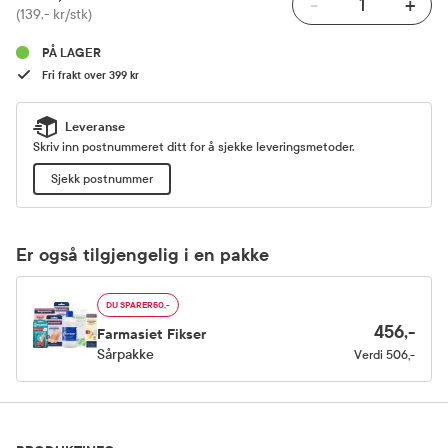
-
+
Pris
(139,- kr/stk)
PÅ LAGER
Fri frakt over 399 kr
Leveranse
Skriv inn postnummeret ditt for å sjekke leveringsmetoder.
Sjekk postnummer
Er også tilgjengelig i en pakke
DU SPARER
50,-
456,-
Farmasiet Fikser
Sårpakke
Verdi
506,-
Produktinfo