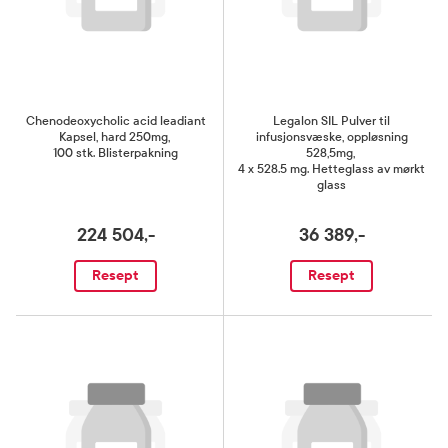
Chenodeoxycholic acid leadiant
Legalon SIL Pulver til
Kapsel, hard 250mg
,
infusjonsvæske, oppløsning
100 stk. Blisterpakning
528,5mg
,
4 x 528.5 mg. Hetteglass av mørkt
glass
224 504,-
36 389,-
Resept
Resept