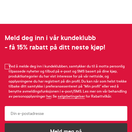
Meld deg inn i vår kundeklubb
- få 15% rabatt på ditt neste kjøp!
Ved å melde deg inn i kundeklubben, samtykker du til å motta personlig
tilpassede nyheter og tilbud på e-post og SMS basert på dine kjøp,
produktkategorier du har vist interesse for på vår nettside, og
opplysningene du har registrert på din profil. Du kan når som helst trekke
tilbake ditt samtykke i preferansesenteret på “Min profil” eller ved å
benytte avmeldingsfunksjonen i e-post/SMS. Les mer om vår behandling
av personopplysninger
her
. Se
salgsbetingelser
for Rabattvilkår.
Email
Meld meg på