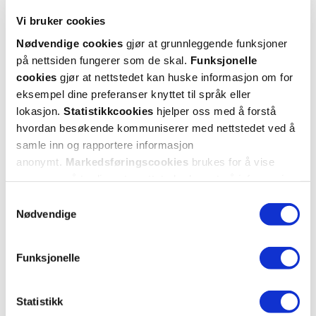
Vi bruker cookies
Nødvendige cookies
gjør at grunnleggende funksjoner
på nettsiden fungerer som de skal.
Funksjonelle
Ursofalk Mikstur, suspensjon
Ursofalk Tablett 500mg
,
50mg/ml
,
250 ml. Flaske av glass
100 stk. Blisterpakning
cookies
gjør at nettstedet kan huske informasjon om for
eksempel dine preferanser knyttet til språk eller
345,-
679,-
lokasjon.
Statistikkcookies
hjelper oss med å forstå
hvordan besøkende kommuniserer med nettstedet ved å
Resept
Resept
samle inn og rapportere informasjon
anonymt.
Markedsføringscookies
brukes for å vise
annonser på tredjeparts nettsteder basert på informasjon
om dine besøk på vår nettside.
Samtykkevalg
Nødvendige
Funksjonelle
Statistikk