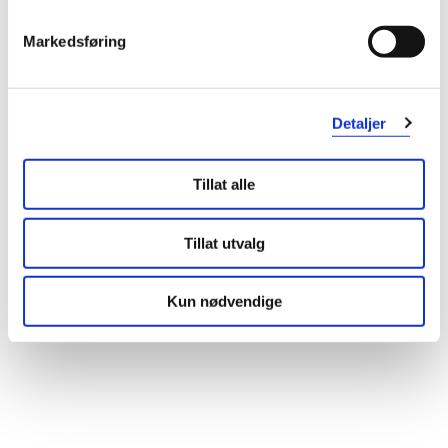
Markedsføring
CandiBactin-BR Tablett
,
180 stk. Boks
1 605,-
Detaljer
Resept
Tillat alle
Tillat utvalg
Kun nødvendige