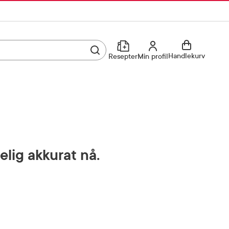
Utfør søk
Min profil
Handlekurv
Resepter
Min profil
Kjøp reseptvare
Logg inn
Min profil
Reseptoversikt
Mine favoritter
Resepthistorikk
elig akkurat nå.
Mine bestillinger
Meldinger fra farmasøyten
Kundeservice
33 74 03 24