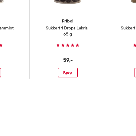
Fribol
aramint
,
Sukkerfri Drops Lakris
,
Sukkerf
65 g
59,-
Kjøp