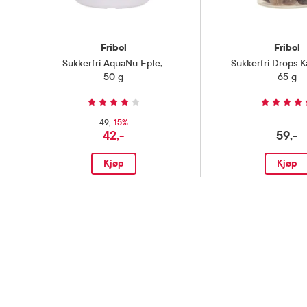
Fribol
Fribol
Sukkerfri AquaNu Eple
,
Sukkerfri Drops K
50 g
65 g
15%
49,-
42,-
59,-
Kjøp
Kjøp