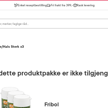
Enkel reseptbestilling
Fri frakt fra 399,-
Rask levering
gn for å se forslag, eller trykk søk.
e/Hals Sterk x3
ette produktpakke er ikke tilgjeng
Fribol