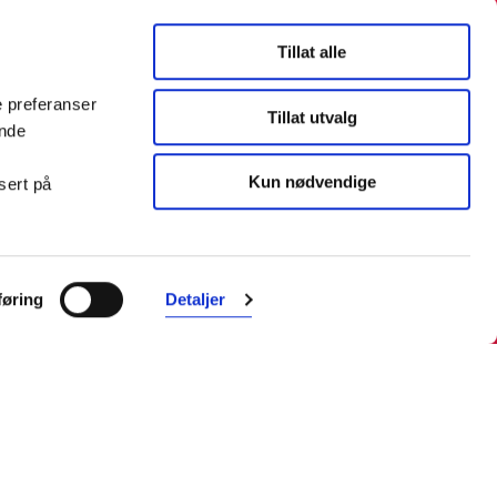
Tillat alle
e preferanser
Tillat utvalg
ende
Kun nødvendige
sert på
øring
Detaljer
Farmasiet er Norges ledende
nettapotek. Med tusenvis av
produkter i vårt sortiment og et team
med farmasøyter, kan vi hjelpe og
veilede deg trygt og raskt med dine
behov. I kontakt med våre
farmasøyter kan du være anonym.