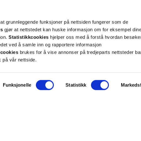
g tilpassede nyheter og tilbud på e-post og SMS
nettside, og opplysningene du har registrert på din
teret på “Min profil” eller ved å benytte
rsonopplysninger
her
. Se
salgsbetingelser
for
 at grunnleggende funksjoner på nettsiden fungerer som de
es
gjør at nettstedet kan huske informasjon om for eksempel din
sjon.
Statistikkcookies
hjelper oss med å forstå hvordan besøk
Meld meg på
et ved å samle inn og rapportere informasjon
cookies
brukes for å vise annonser på tredjeparts nettsteder ba
 på vår nettside.
Funksjonelle
Statistikk
Markedsf
ON
SUPPORT
iet.no
Kontakt oss
oss
Frakt og levering
takt
Betalingsmåter
eninger
Bestille reseptvarer