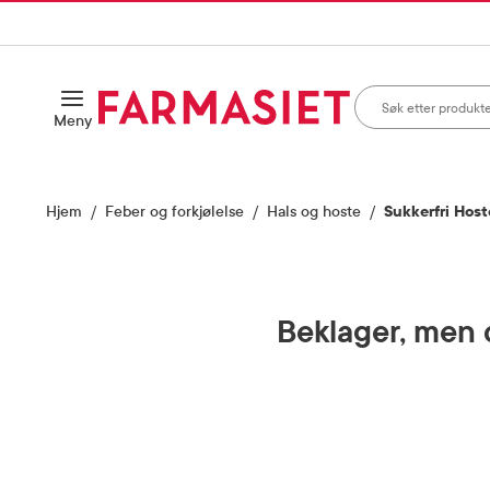
HANDLEKURVEN
IL INNHOLD
Søk i apotek
Åpne
Meny
Skriv inn minst ett te
Hjem
Feber og forkjølelse
Hals og hoste
Sukkerfri Host
Beklager, men d