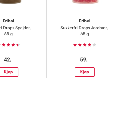
Fribol
Fribol
ri Drops Spejder
,
Sukkerfri Drops Jordbær
,
65 g
65 g
42,-
59,-
Kjøp
Kjøp