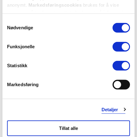
anonymt.
Markedsføringscookies
brukes for å vise
Utforske Kelo-Cote
annonser på tredjeparts nettsteder basert på informasjon
om dine besøk på vår nettside.
Samtykkevalg
Nødvendige
ANDRE SER OGSÅ PÅ
Funksjonelle
Super
Super
pris
pris
Statistikk
Markedsføring
Detaljer
Kelo-Cote
Kelo-Cote
Scar Gel
,
Scar Gel
,
Tillat alle
15 g
6 gram