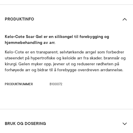
Produktinfo
PRODUKTINFO
Kelo-Cote Scar Gel er en silikongel til forebygging og
hjemmebehandling av arr.
Kelo-Cote er en transparent, selvtørkende arrgel som forbedrer
utseendet på hypertrofiske og keloide arr fra skader, brannsår og
kirurgi. Gelen myker opp, jevner ut og reduserer rødheten på
forhøyede arr og bidrar til å forebygge overdreven arrdannelse.
PRODUKTNUMMER
B100072
Bruk og dosering
BRUK OG DOSERING