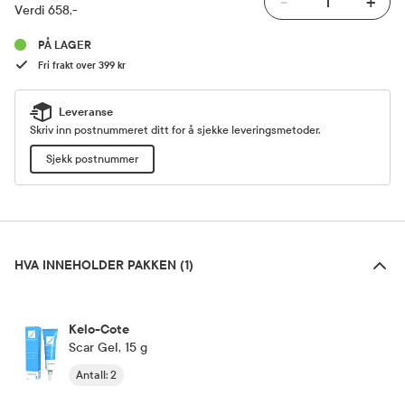
-
+
Verdi 658,-
PÅ LAGER
Fri frakt over 399 kr
Leveranse
Skriv inn postnummeret ditt for å sjekke leveringsmetoder.
Sjekk postnummer
Hva inneholder pakken (1)
HVA INNEHOLDER PAKKEN (1)
Kelo-Cote
Scar Gel, 15 g
Antall
:
2