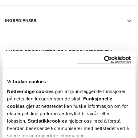
Ingredienser
Dosering og bruksområde
INGREDIENSER
Strykes på i et tynt lag morgen og kveld. La tørke i 4–5 min.
Oppbevaringsbetingelser
Cyclopentasiloxan, Cyclopentasiloxan/dimethicone cross
polymer, Silikondioxid, Polydimetylsiloxan.
Rom (15-25 grader)
ANDRE PRODUKTER FRA PRODUKTSERIEN
Kelo-Cote
329,-
Vi bruker cookies
Scar Gel
,
15 g
Nødvendige cookies
gjør at grunnleggende funksjoner
Kjøp
på nettsiden fungerer som de skal.
Funksjonelle
cookies
gjør at nettstedet kan huske informasjon om for
eksempel dine preferanser knyttet til språk eller
Kelo-Cote
189,-
lokasjon.
Statistikkcookies
hjelper oss med å forstå
Scar Gel
,
6 gram
Kjøp
hvordan besøkende kommuniserer med nettstedet ved å
samle inn og rapportere informasjon