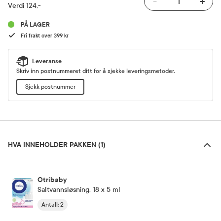
-
+
Verdi 124,-
PÅ LAGER
Fri frakt over 399 kr
Leveranse
Skriv inn postnummeret ditt for å sjekke leveringsmetoder.
Sjekk postnummer
Hva inneholder pakken (1)
HVA INNEHOLDER PAKKEN (1)
Otribaby
Saltvannsløsning, 18 x 5 ml
Antall
:
2