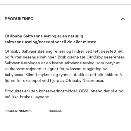
Produktinfo
PRODUKTINFO
Otribaby Saltvannsløsning er en naturlig
saltvannsløsning/nesedråper til de aller minste.
Otribaby Saltvannsløsning renser og lindrer ved lett nesetetthet,
og fukter nesens slimhinner. Bruk gjerne før OtriBaby neserenser.
Saltvannsløsningen er en isoton saltvannsløsning, som betyr at
saltkonsentrasjonen er egnet for skånsom rengjøring av
babyneser. Slimet mykner og tynnes ut, slik at det blir enklere å
fjerne for eksempel ved hjelp av Otribaby Neserenser.
Produktet er uten konserveringsmiddel. OBS! Inneholder olje og
må ikke brukes i øynene.
PRODUKTNUMMER
B100066