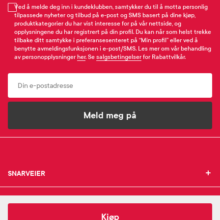
Ved å melde deg inn i kundeklubben, samtykker du til å motta personlig
tilpassede nyheter og tilbud på e-post og SMS basert på dine kjøp,
produktkategorier du har vist interesse for på vår nettside, og
opplysningene du har registrert på din profil. Du kan når som helst trekke
tilbake ditt samtykke i preferansesenteret på “Min profil” eller ved å
benytte avmeldingsfunksjonen i e-post/SMS. Les mer om vår behandling
av personopplysninger
her
. Se
salgsbetingelser
for Rabattvilkår.
Email
Meld meg på
SNARVEIER
SNARVEIER
INFORMASJON
Min profil
INFORMASJON
Mine favoritter
105,-
Otribaby
Saltvannsløsning x2
Kjøp
Mine bestillinger
SUPPORT
Om Farmasiet.no