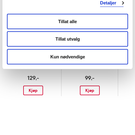
Detaljer
Tillat alle
BESTSELGER
Tillat utvalg
Otribaby
Otribaby
Neserenser for spedbarn
,
Sa
Engangsfilter til neserenser
,
1 stk.
10 stk.
Kun nødvendige
129,-
99,-
Kjøp
Kjøp