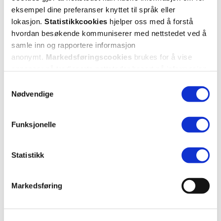
Otribaby
62,-
eksempel dine preferanser knyttet til språk eller
Saltvannsløsning
,
lokasjon.
Statistikkcookies
hjelper oss med å forstå
18 x 5 ml
Kjøp
hvordan besøkende kommuniserer med nettstedet ved å
samle inn og rapportere informasjon
anonymt.
Markedsføringscookies
brukes for å vise
Otribaby
99,-
annonser på tredjeparts nettsteder basert på informasjon
Engangsfilter til neserenser
,
om dine besøk på vår nettside.
Samtykkevalg
10 stk.
Kjøp
Nødvendige
Utforske Otribaby
Funksjonelle
Statistikk
ANDRE SER OGSÅ PÅ
Markedsføring