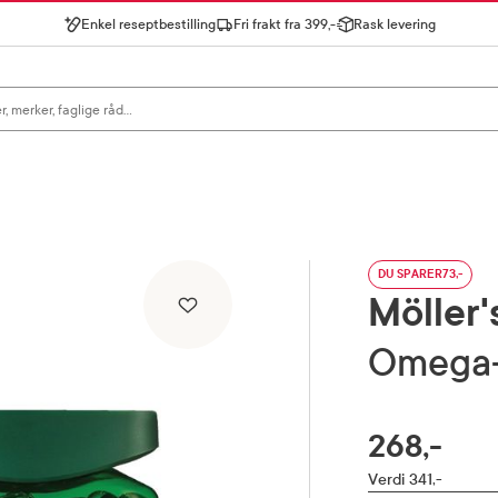
Enkel reseptbestilling
Fri frakt fra 399,-
Rask levering
gn for å se forslag, eller trykk søk.
DU SPARER
73,-
Möller
Omega
268,-
Verdi 341,-