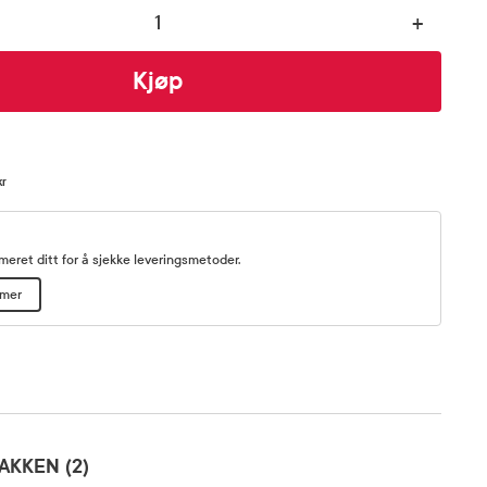
+
Kjøp
kr
eret ditt for å sjekke leveringsmetoder.
mmer
AKKEN (2)