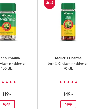
3
2
for
ler's Pharma
Möller's Pharma
vitamin tabletter
,
Jern & C-vitamin tabletter
,
150 stk.
70 stk.
119,-
149,-
Kjøp
Kjøp