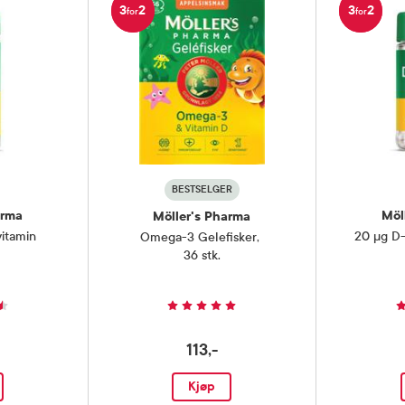
3
2
3
2
for
for
ghetsbevarer (glyserol), vitamin E
amin D (kolekalciferol).
BESTSELGER
arma
Möl
Möller's Pharma
vitamin
20 µg D-
Omega-3 Gelefisker
,
,
36 stk.
113,-
Kjøp