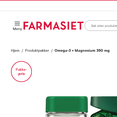
HANDLEKURVEN
IL INNHOLD
Søk i apotek
Åpne
Meny
Skriv inn minst ett te
Hjem
Produktpakker
Omega-3 + Magnesium 350 mg
Pakke-
Vis bilde 1 av 1
pris