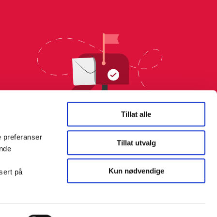
Tillat alle
e preferanser
Tillat utvalg
ende
Kun nødvendige
sert på
Farmasiet er Norges ledende