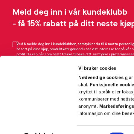
Meld deg inn i vår kundeklubb
- få 15% rabatt på ditt neste kjø
Ved å melde deg inn i kundeklubben, samtykker du til å motta personli
basert på dine kjøp, produktkategorier du har vist interesse for på vår 
profil. Du kan når som helst trekke tilbake ditt samtykke i preferansesen
avmeldingsfunksjonen i e-post/SMS. Les mer om vår behandling av pe
Rabattvilkår.
Vi bruker cookies
Email
Nødvendige cookies
gjør
skal.
Funksjonelle cooki
knyttet til språk eller loka
kommuniserer med nettsted
anonymt.
Markedsførings
informasjon om dine besøk
SNARVEIER
INFORMASJ
Samtykkevalg