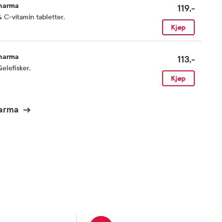
Pharma
119,-
 C-vitamin tabletter
,
Kjøp
Pharma
113,-
elefisker
,
Kjøp
harma