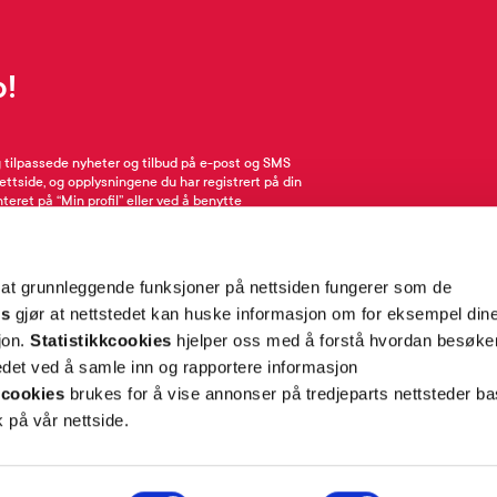
p!
g tilpassede nyheter og tilbud på e-post og SMS
nettside, og opplysningene du har registrert på din
teret på “Min profil” eller ved å benytte
rsonopplysninger
her
. Se
salgsbetingelser
for
 at grunnleggende funksjoner på nettsiden fungerer som de
Meld meg på
es
gjør at nettstedet kan huske informasjon om for eksempel din
sjon.
Statistikkcookies
hjelper oss med å forstå hvordan besøk
et ved å samle inn og rapportere informasjon
cookies
brukes for å vise annonser på tredjeparts nettsteder ba
 på vår nettside.
ON
SUPPORT