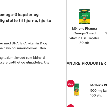
omega-3 kapsler og
g støtte til hjerne, hjerte
Möller's Pharma
Omega-3 med
vitamin D+E kapsler,
80 stk.
ler med DHA, EPA, vitamin D og
rmalt syn og immunforsvar. Uten
gnesiumtilskudd som bidrar til
sere tretthet og utmattelse. Uten
ANDRE PRODUKTER 
3
2
for
Möller's 
500 mg kal
100 stk.