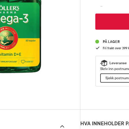
-
PÅ LAGER
Fri frakt over 399 
Leveranse
Skriv inn postnumm
Sjekk postnu
HVA INNEHOLDER P