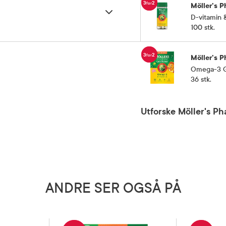
3
2
for
Möller's 
D-vitamin &
100 stk.
.
3
2
for
Möller's 
Omega-3 G
36 stk.
Utforske Möller's P
es. Kosttilskudd bør ikke brukes
ANDRE SER OGSÅ PÅ
an, 670 mg omega-3-fettsyrer
 E.