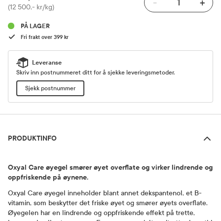
-
+
Pris
(12 500,- kr/kg)
PÅ LAGER
Fri frakt over 399 kr
Leveranse
Skriv inn postnummeret ditt for å sjekke leveringsmetoder.
Sjekk postnummer
Produktinfo
PRODUKTINFO
Oxyal Care øyegel smører øyet overflate og virker lindrende og
oppfriskende på øynene.
Oxyal Care øyegel inneholder blant annet dekspantenol, et B-
vitamin, som beskytter det friske øyet og smører øyets overflate.
Øyegelen har en lindrende og oppfriskende effekt på trette,