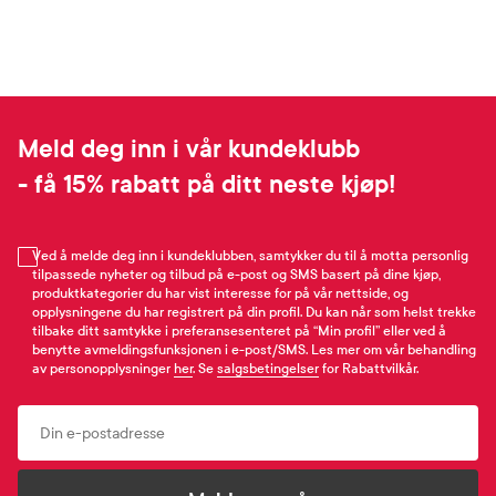
Meld deg inn i vår kundeklubb
- få 15% rabatt på ditt neste kjøp!
Ved å melde deg inn i kundeklubben, samtykker du til å motta personlig
tilpassede nyheter og tilbud på e-post og SMS basert på dine kjøp,
produktkategorier du har vist interesse for på vår nettside, og
opplysningene du har registrert på din profil. Du kan når som helst trekke
tilbake ditt samtykke i preferansesenteret på “Min profil” eller ved å
benytte avmeldingsfunksjonen i e-post/SMS. Les mer om vår behandling
av personopplysninger
her
. Se
salgsbetingelser
for Rabattvilkår.
Email