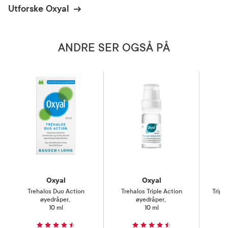
Utforske Oxyal
ANDRE SER OGSÅ PÅ
Oxyal
Oxyal
Trehalos Duo Action
Trehalos Triple Action
Tripl
øyedråper
,
øyedråper
,
10 ml
10 ml