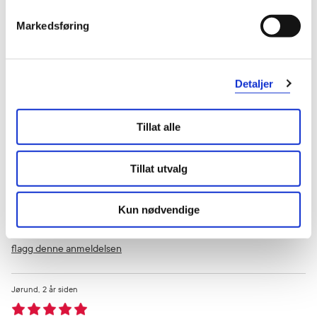
Markedsføring
flagg denne anmeldelsen
Marit
2 år siden
Detaljer
Helt ok
Tillat alle
Litt seig, men helt ok.
Tillat utvalg
Var denne anmeldelsen nyttig?
0
0
Kun nødvendige
flagg denne anmeldelsen
Jørund
2 år siden