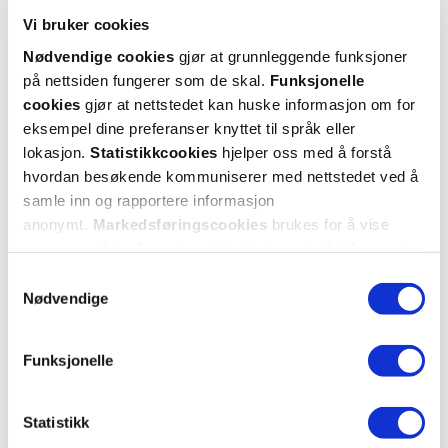
God
Vi bruker cookies
Denne virker veldig fort👍
Nødvendige cookies
gjør at grunnleggende funksjoner
på nettsiden fungerer som de skal.
Funksjonelle
Var denne anmeldelsen nyttig?
cookies
gjør at nettstedet kan huske informasjon om for
eksempel dine preferanser knyttet til språk eller
0
0
lokasjon.
Statistikkcookies
hjelper oss med å forstå
hvordan besøkende kommuniserer med nettstedet ved å
flagg denne anmeldelsen
samle inn og rapportere informasjon
anonymt.
Markedsføringscookies
brukes for å vise
annonser på tredjeparts nettsteder basert på informasjon
Brit
2 år siden
om dine besøk på vår nettside.
Samtykkevalg
Nødvendige
😄
Dumt at dette produktet forsvinner
Funksjonelle
Var denne anmeldelsen nyttig?
Statistikk
1
0