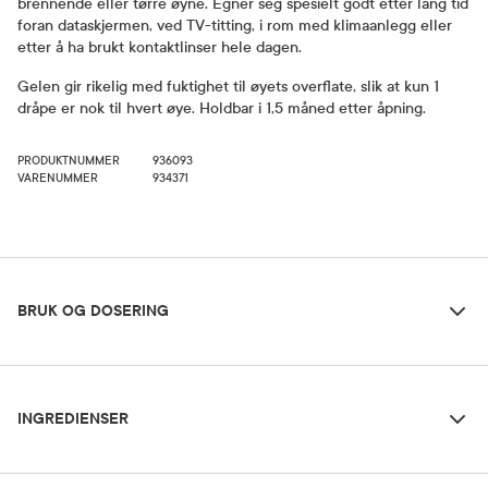
brennende eller tørre øyne. Egner seg spesielt godt etter lang tid
foran dataskjermen, ved TV-titting, i rom med klimaanlegg eller
etter å ha brukt kontaktlinser hele dagen.
Gelen gir rikelig med fuktighet til øyets overflate, slik at kun 1
dråpe er nok til hvert øye. Holdbar i 1,5 måned etter åpning.
PRODUKTNUMMER
936093
VARENUMMER
934371
Bruk og dosering
BRUK OG DOSERING
Ingredienser
Dosering og bruksområde
INGREDIENSER
Drypp 1 dråpe i hvert nedre øyelokk ved å holde tuben i loddrett
stilling over øyet og trykke forsiktig på tuben. Eventuelle
kontaktlinser skal tas ut før bruk av øyegelen og skal ikke settes
1 g øyegel inneholder 50 mg dekspantenol, samt karbomer, dinatriumedetat,
inn igjen før det har gått minst 15 minutter. Produktet er holdbart i