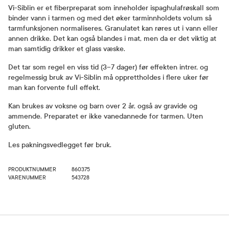
Vi-Siblin er et fiberpreparat som inneholder ispaghulafrøskall som
binder vann i tarmen og med det øker tarminnholdets volum så
tarmfunksjonen normaliseres. Granulatet kan røres ut i vann eller
annen drikke. Det kan også blandes i mat, men da er det viktig at
man samtidig drikker et glass væske.
Det tar som regel en viss tid (3–7 dager) før effekten intrer, og
regelmessig bruk av Vi-Siblin må opprettholdes i flere uker før
man kan forvente full effekt.
Kan brukes av voksne og barn over 2 år, også av gravide og
ammende. Preparatet er ikke vanedannede for tarmen. Uten
gluten.
Les pakningsvedlegget før bruk.
PRODUKTNUMMER
860375
VARENUMMER
543728
Bruk og dosering