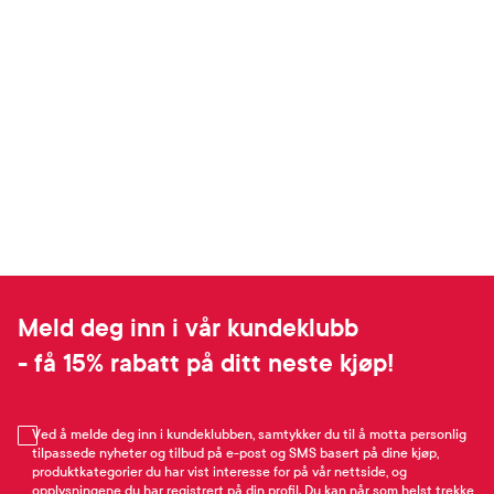
Meld deg inn i vår kundeklubb
- få 15% rabatt på ditt neste kjøp!
Ved å melde deg inn i kundeklubben, samtykker du til å motta personlig
tilpassede nyheter og tilbud på e-post og SMS basert på dine kjøp,
produktkategorier du har vist interesse for på vår nettside, og
opplysningene du har registrert på din profil. Du kan når som helst trekke