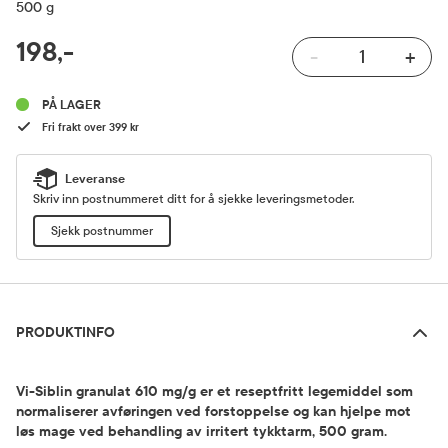
500 g
RABATTPROSENT
198,-
-
+
Pris
PÅ LAGER
Fri frakt over 399 kr
Leveranse
Skriv inn postnummeret ditt for å sjekke leveringsmetoder.
Sjekk postnummer
Produktinfo
PRODUKTINFO
Vi-Siblin granulat 610 mg/g er et reseptfritt legemiddel som
normaliserer avføringen ved forstoppelse og kan hjelpe mot
løs mage ved behandling av irritert tykktarm, 500 gram.