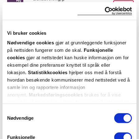
250 g
sårdannelse (ulcerøs colitt) skal Vi-Siblin bare brukes etter
Kjøp
samråd med lege. Oppbevares utilgjengelig for barn.
Utforske Vi-Siblin
Gravide og ammende
Vi bruker cookies
Kan brukes av gravide og ammende
Nødvendige cookies
gjør at grunnleggende funksjoner
ANDRE SER OGSÅ PÅ
på nettsiden fungerer som de skal.
Funksjonelle
Oppbevaringsbetingelser
cookies
gjør at nettstedet kan huske informasjon om for
Rom (15-25 grader)
eksempel dine preferanser knyttet til språk eller
Fast
lokasjon.
Statistikkcookies
hjelper oss med å forstå
lavpris
Pakningsvedlegg
hvordan besøkende kommuniserer med nettstedet ved å
samle inn og rapportere informasjon
Les pakningsvedlegg
anonymt.
Markedsføringscookies
brukes for å vise
annonser på tredjeparts nettsteder basert på informasjon
Kategori
om dine besøk på vår nettside.
Samtykkevalg
Legemiddel
Nødvendige
Vi-Siblin
Vi-Siblin
Funksjonelle