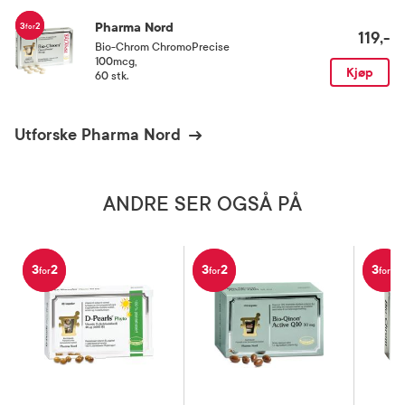
3
2
Pharma Nord
for
119,-
Bio-Chrom ChromoPrecise
100mcg
,
Kjøp
60 stk.
Utforske Pharma Nord
ANDRE SER OGSÅ PÅ
3
2
3
2
3
2
for
for
for