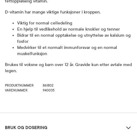
fettoppløselig vitamin.
D-vitamin har mange viktige funksjoner i kroppen.
Viktig for normal celledeling
En hjelp til vedlikehold av normale knokler og tenner
Bidrar til en normal opptakelse og utnyttelse av kalsium og
fosfor
Medvirker til et normalt immunforsvar og en normal
muskelfunksjon
Brukes til voksne og barn over 12 år. Gravide kun etter avtale med
legen.
PRODUKTNUMMER
861802
VARENUMMER
940035
Bruk og dosering
BRUK OG DOSERING