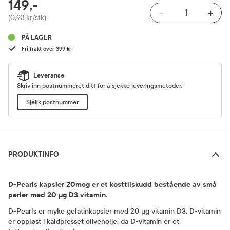
149,-
-
+
Pris
(0,93 kr/stk)
PÅ LAGER
Fri frakt over 399 kr
Leveranse
Skriv inn postnummeret ditt for å sjekke leveringsmetoder.
Sjekk postnummer
Produktinfo
PRODUKTINFO
D-Pearls kapsler 20mcg er et kosttilskudd bestående av små
perler med 20 µg D3 vitamin.
D-Pearls er myke gelatinkapsler med 20 µg vitamin D3. D-vitamin
er oppløst i kaldpresset olivenolje, da D-vitamin er et