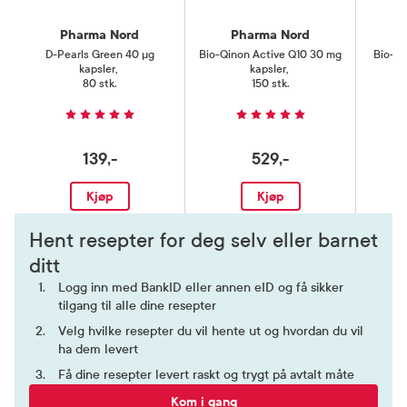
Pharma Nord
Pharma Nord
D-Pearls Green 40 µg
Bio-Qinon Active Q10 30 mg
Bio-C
kapsler
,
kapsler
,
80 stk.
150 stk.
139,-
529,-
Kjøp
Kjøp
Hent resepter for deg selv eller barnet
ditt
Logg inn med BankID eller annen eID og få sikker
tilgang til alle dine resepter
Velg hvilke resepter du vil hente ut og hvordan du vil
ha dem levert
Få dine resepter levert raskt og trygt på avtalt måte
Kom i gang