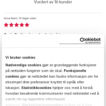
Vurdert av 16 kunder
Anne-Marit
19 dager siden
Greie D-vitamin perler. Lette å ta
Greie D-vitamin perler
Var denne anmeldelsen nyttig?
Vi bruker cookies
0
0
Nødvendige cookies
gjør at grunnleggende funksjoner
på nettsiden fungerer som de skal.
Funksjonelle
cookies
gjør at nettstedet kan huske informasjon om for
flagg denne anmeldelsen
eksempel dine preferanser knyttet til språk eller
lokasjon.
Statistikkcookies
hjelper oss med å forstå
Anne
22 dager siden
hvordan besøkende kommuniserer med nettstedet ved å
samle inn og rapportere informasjon
anonymt.
Markedsføringscookies
brukes for å vise