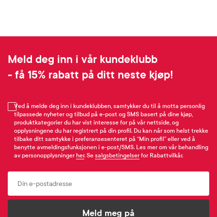
Meld deg inn i vår kundeklubb
- få 15% rabatt på ditt neste kjøp!
Ved å melde deg inn i kundeklubben, samtykker du til å motta personlig
tilpassede nyheter og tilbud på e-post og SMS basert på dine kjøp,
produktkategorier du har vist interesse for på vår nettside, og
opplysningene du har registrert på din profil. Du kan når som helst trekke
tilbake ditt samtykke i preferansesenteret på “Min profil” eller ved å
benytte avmeldingsfunksjonen i e-post/SMS. Les mer om vår behandling
av personopplysninger
her
. Se
salgsbetingelser
for Rabattvilkår.
Email
Meld meg på