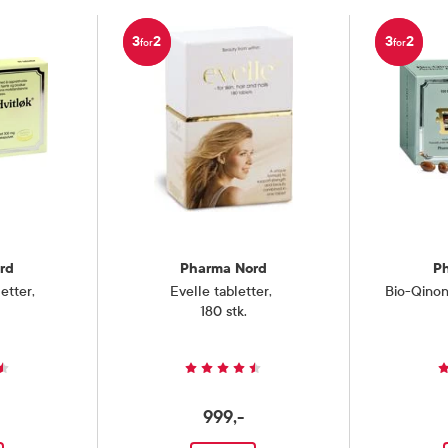
 inneholder vitamin D 5 µg, vitamin
3
2
3
2
for
for
kalsium 500 mg.
5 grader)
nte
rd
Pharma Nord
P
letter
,
Evelle tabletter
,
Bio-Qino
180 stk.
999,-