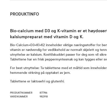
Produktinfo
PRODUKTINFO
Bio-calcium med D3 og K-vitamin er et høydosert
kalsiumpreparat med vitamin D og K.
Bio-Calcium+D3+K1+K2 inneholder viktige næringsstoffer for be
vitamin er nødvendig for vedlikehold av normalt skjelett og tenn
utnyttelse av kalsium. Kosttilskuddet passer for deg som vil sikr
Tablettene har en frisk peppermyntesmak og kan tygges eller sv
For best utnyttelse: Ta tablettene med et måltid som inneholder 
hemmende virkning på opptaket av jern.
Tablettene er laktosefri og glutenfri.
PRODUKTNUMMER
877746
VARENUMMER
982918