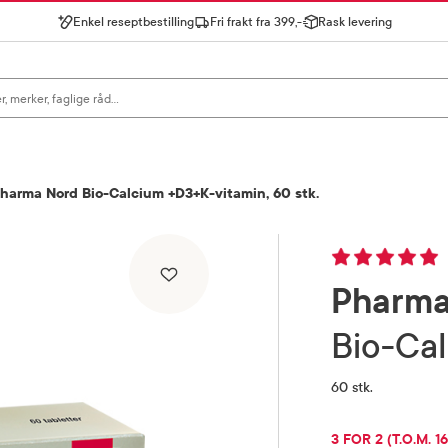
Enkel reseptbestilling
Fri frakt fra 399,-
Rask levering
gn for å se forslag, eller trykk søk.
harma Nord Bio-Calcium +D3+K-vitamin, 60 stk.
Pharma
Bio-C
60 stk.
RABATTPROSENT
3 FOR 2 (T.O.M. 1