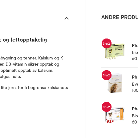
ANDRE PRODU
 og lettopptakelig
3
2
for
Ph
Bio
nbygning og tenner. Kalsium og K-
60 
er. D3-vitamin sikrer opptak og
e optimalt opptak av kalsium.
3
2
for
elges hele.
Ph
Eve
lite jern, for å begrense kalsiumets
180
3
2
for
Ph
Bi
60 