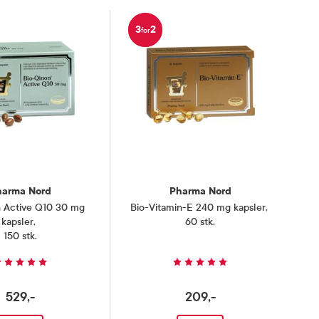
3
2
for
harma Nord
Pharma Nord
n Active Q10 30 mg
Bio-Vitamin-E 240 mg kapsler
,
kapsler
,
60 stk.
150 stk.
529,-
209,-