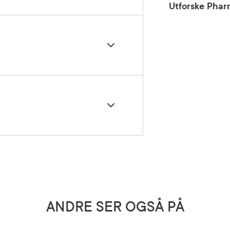
Utforske Pha
dosering for voksne og barn over 3
letter daglig.
et kosttilskudd. Anbefalt døgndose
n, magnesiumsalter av fettsyrer,
verskrides. Kosttilskudd bør ikke
tylcellulose), vitamin k (fytomenadion,
 erstatning for et variert kosthold
 livsstil. Oppbevares utilgjengelig
ANDRE SER OGSÅ PÅ
ukes etter avtale med lege til
ler barn under 3 år