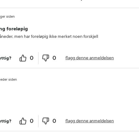
ager siden
ng foreløpig
åneder, men har foreløpig ikke merket noen forskjell
0
0
flagg denne anmeldelsen
ttig?
eder siden
0
0
flagg denne anmeldelsen
ttig?