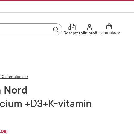
Utfør søk
Min profil
Handlekurv
Resepter
Min profil
Kjøp reseptvare
Logg inn
Min profil
Reseptoversikt
10 anmeldelser
Mine favoritter
Resepthistorikk
 Nord
Mine bestillinger
Meldinger fra farmasøyten
alcium +D3+K-vitamin
Kundeservice
33 74 03 24
6.08)