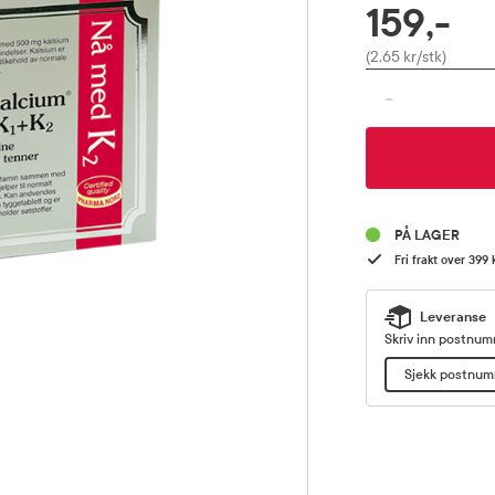
159,-
Pris
(2,65 kr/stk)
-
PÅ LAGER
Fri frakt over 399 
Leveranse
Skriv inn postnumm
Sjekk postnu