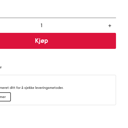
+
Kjøp
kr
eret ditt for å sjekke leveringsmetoder.
mmer