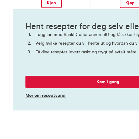
Kjøp
Kjøp
Hent resepter for deg selv elle
Logg inn med BankID eller annen eID og få sikker tilg
Velg hvilke resepter du vil hente ut og hvordan du vi
Få dine resepter levert raskt og trygt på avtalt måte
Kom i gang
Mer om reseptvarer