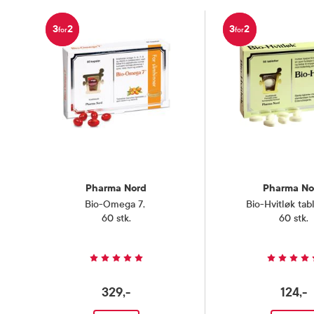
Én tablett
Næringsinnhold
3
2
3
2
for
for
K 35 µg, 
Oppbevaringsbetingelser
Rom (15-2
Smak
Peppermy
Pharma Nord
Pharma No
Bio-Omega 7
,
Bio-Hvitløk tab
60 stk.
60 stk.
329,-
124,-