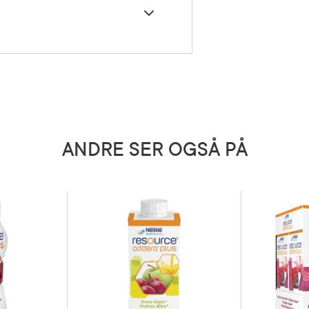
tid. Drikken er ikke ment brukt
e næringskilde.
de middel (E330), vitaminer (C,E, niacin,
brukes til barn under 3 år
471), kaliumjodid. Eple: Eplejuice fra
00 kcal og 8 gr protein pr 200 ml
ANDRE SER OGSÅ PÅ
5 grader)
iddel