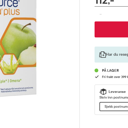
112,-
Pris
-
Har du rese
PÅ LAGER
Fri frakt over 399 
Leveranse
Skriv inn postnumm
Sjekk postnu