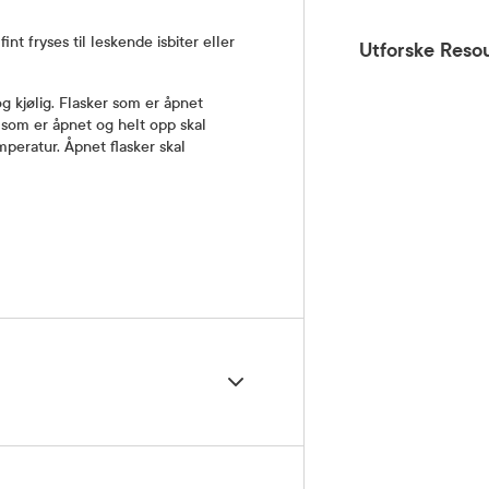
nt fryses til leskende isbiter eller
Utforske Reso
 kjølig. Flasker
som er åpnet
 som er åpnet og hel
t
opp skal
mperatur
.
Åpnet
flasker
skal
r per dag som måltidsdrikk eller