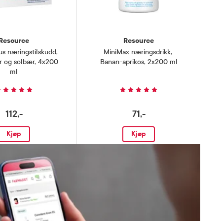
Resource
Resource
us næringstilskudd
,
MiniMax næringsdrikk
,
r og solbær, 4x200
Banan-aprikos, 2x200 ml
ml
112,-
71,-
Kjøp
Kjøp