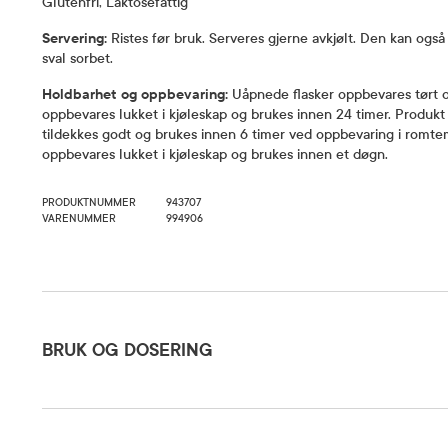
Glutenfri, Laktosefattig
Servering:
Ristes før bruk. Serveres gjerne avkjølt. Den kan også fi
sval sorbet.
Holdbarhet og oppbevaring:
Uåpnede flasker oppbevares tørt og
oppbevares lukket i kjøleskap og
brukes innen 24 timer. Produkt
tildekkes godt og brukes innen 6 timer ved
oppbevaring i romte
oppbevares lukket i kjøleskap og brukes innen et døgn.
PRODUKTNUMMER
943707
VARENUMMER
994906
Bruk og dosering
BRUK OG DOSERING
Ingredienser
1–3 flaske