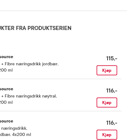
KTER FRA PRODUKTSERIEN
source
115,-
 + Fibre næringsdrikk jordbær
,
200 ml
Kjøp
source
116,-
 + Fibre næringsdrikk nøytral
,
200 ml
Kjøp
source
116,-
 næringsdrikk
,
rdbær, 4x200 ml
Kjøp