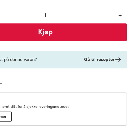
+
Kjøp
Gå til resepter
pt på denne varen?
kr
eret ditt for å sjekke leveringsmetoder.
mmer