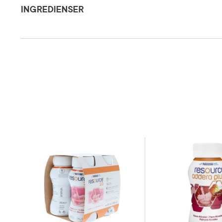
Dosering og bruksområde
mellommål
INGREDIENSER
som enest
Vann, glukosesirup, hydrolysert myseprotein (fra melk), sakkarose, surhetsreguleren
Forsiktighetsregler
Skal ikke 
pantotensyre, B6, B1, B2, A,folsyre, K, biotin, D, B12), aromaer, emulgeringsmiddel (E
konsentrat (21%)
Næringsinnhold
Energi: 3
Oppbevaringsbetingelser
Rom (15-2
Smak
Eple
Kategori
Næringsm