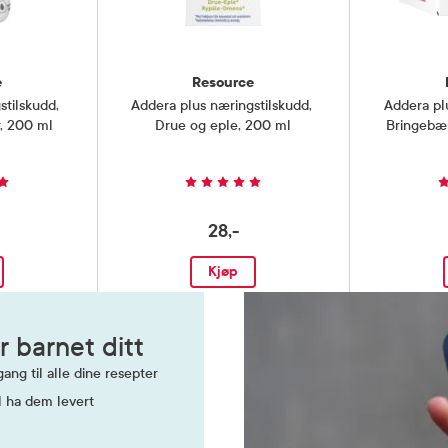
e
Resource
stilskudd
,
Addera plus næringstilskudd
,
Addera pl
, 200 ml
Drue og eple, 200 ml
Bringebæ
28,-
Kjøp
r barnet ditt
ang til alle dine resepter
l ha dem levert