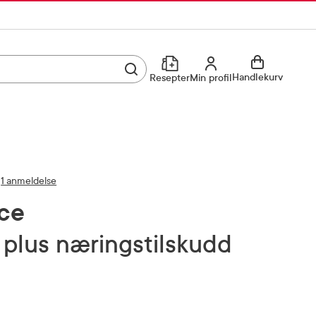
Utfør søk
Min profil
Handlekurv
Resepter
Min profil
Kjøp reseptvare
Logg inn
Min profil
Reseptoversikt
1 anmeldelse
Mine favoritter
Resepthistorikk
ce
Mine bestillinger
Meldinger fra farmasøyten
 plus næringstilskudd
Kundeservice
33 74 03 24