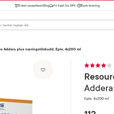
Enkel reseptbestilling
Fri frakt fra 399,-
Rask levering
gn for å se forslag, eller trykk søk.
e Addera plus næringstilskudd, Eple, 4x200 ml
Resour
Addera
Eple, 4x200 ml
RABATTPROSENT