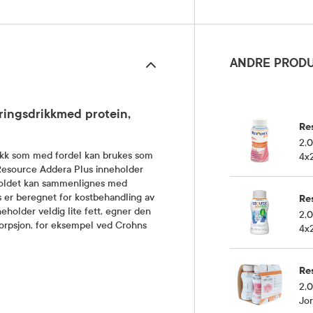
ANDRE PRODU
ringsdrikkmed protein,
Re
2,0
ikk som med fordel kan brukes som
4x
k. Resource Addera Plus inneholder
nnholdet kan sammenlignes med
 er beregnet for kostbehandling av
Re
holder veldig lite fett, egner den
2,0
bsorpsjon, for eksempel ved Crohns
4x
Re
2,0
Jo