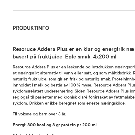
Produktinfo
PRODUKTINFO
Resoruce Addera Plus er en klar og energirik næ
basert på fruktjuice.
Eple smak, 4x200 ml
Resource Addera Plus er en leskende og lettdrukken næringsdr
et næringsrikt alternativ til vann eller saft, og som måltidsdrik
naturlig fruktjuice, som gir en frisk og naturlig smak. Proteini
innholdet i melk og består av 100 % myse. Resource Addera Plus
sykdomsrelatert underernæring. Siden Resource Addera Plus inne
seg også til pasienter med kronisk diaré forårsaket av fettmala
sykdom. Drikken er ikke beregnet som eneste næringskilde.
Til
voksne og barn over 3 år.
Energi: 300 kcal og 8 gr protein pr 200 ml