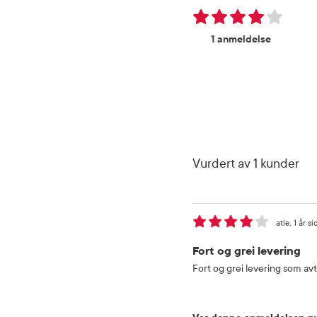
1 anmeldelse
Vurdert av 1 kunder
atle
1 år s
Fort og grei levering
Fort og grei levering som avt