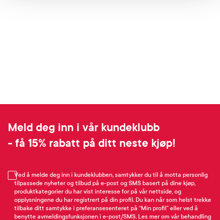
Meld deg inn i vår kundeklubb
- få 15% rabatt på ditt neste kjøp!
Ved å melde deg inn i kundeklubben, samtykker du til å motta personlig
tilpassede nyheter og tilbud på e-post og SMS basert på dine kjøp,
produktkategorier du har vist interesse for på vår nettside, og
opplysningene du har registrert på din profil. Du kan når som helst trekke
tilbake ditt samtykke i preferansesenteret på “Min profil” eller ved å
benytte avmeldingsfunksjonen i e-post/SMS. Les mer om vår behandling