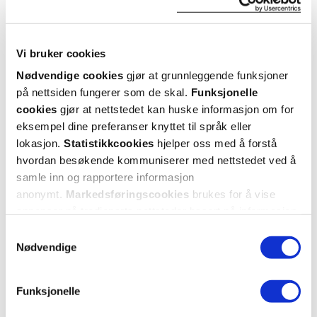
Vi bruker cookies
Nødvendige cookies
gjør at grunnleggende funksjoner
på nettsiden fungerer som de skal.
Funksjonelle
cookies
gjør at nettstedet kan huske informasjon om for
eksempel dine preferanser knyttet til språk eller
lokasjon.
Statistikkcookies
hjelper oss med å forstå
hvordan besøkende kommuniserer med nettstedet ved å
samle inn og rapportere informasjon
anonymt.
Markedsføringscookies
brukes for å vise
annonser på tredjeparts nettsteder basert på informasjon
om dine besøk på vår nettside.
Samtykkevalg
Nødvendige
Funksjonelle