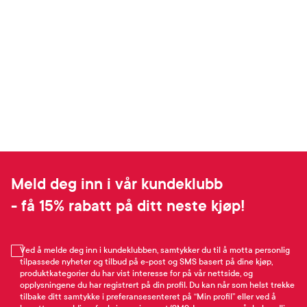
Meld deg inn i vår kundeklubb
- få 15% rabatt på ditt neste kjøp!
Ved å melde deg inn i kundeklubben, samtykker du til å motta personlig
tilpassede nyheter og tilbud på e-post og SMS basert på dine kjøp,
produktkategorier du har vist interesse for på vår nettside, og
opplysningene du har registrert på din profil. Du kan når som helst trekke
tilbake ditt samtykke i preferansesenteret på “Min profil” eller ved å