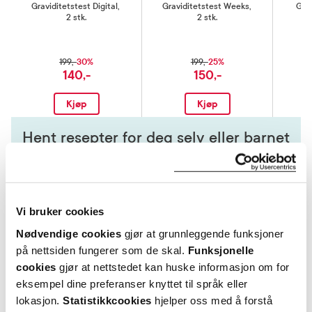
Graviditetstest Digital
,
Graviditetstest Weeks
,
Grav
2 stk.
2 stk.
30%
25%
199,-
199,-
140,-
150,-
Kjøp
Kjøp
Hent resepter for deg selv eller barnet
ditt
Logg inn med BankID eller annen eID og få sikker
tilgang til alle dine resepter
Velg hvilke resepter du vil hente ut og hvordan du vil
Vi bruker cookies
ha dem levert
Nødvendige cookies
gjør at grunnleggende funksjoner
Få dine resepter levert raskt og trygt på avtalt måte
på nettsiden fungerer som de skal.
Funksjonelle
Kom i gang
cookies
gjør at nettstedet kan huske informasjon om for
eksempel dine preferanser knyttet til språk eller
Mer om reseptvarer
lokasjon.
Statistikkcookies
hjelper oss med å forstå