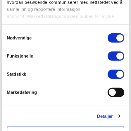
hvordan besøkende kommuniserer med nettstedet ved å
samle inn og rapportere informasjon
anonymt.
Markedsføringscookies
brukes for å vise
annonser på tredjeparts nettsteder basert på informasjon
om dine besøk på vår nettside.
Samtykkevalg
Nødvendige
Funksjonelle
Statistikk
Markedsføring
Detaljer