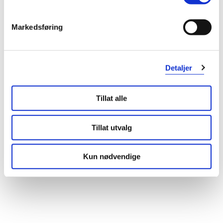
dersom du ønsker å bruke Remifemin lenger enn 6 måneder.
Markedsføring
Gravide og ammende
Skal ikke brukes av gravide og ammende.
Detaljer
Kan tablett/kapsel deles?
Ikke spesifisert
Tillat alle
Oppbevaringsbetingelser
Tillat utvalg
Rom (15-25 grader)
Kun nødvendige
Pakningsvedlegg
Les pakningsvedlegg
Kategori
Plantebasert legemiddel, Legemiddel