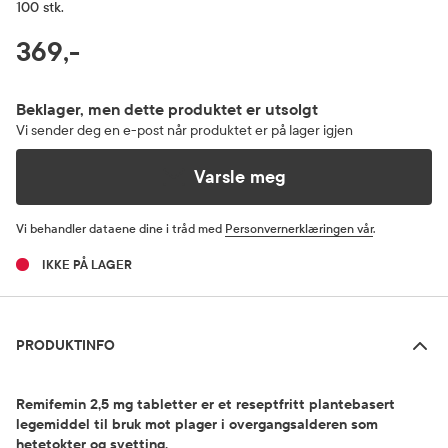
100 stk.
RABATTPROSENT
369,-
Pris
Beklager, men dette produktet er utsolgt
Vi sender deg en e-post når produktet er på lager igjen
Varsle meg
Vi behandler dataene dine i tråd med
Personvernerklæringen vår
.
IKKE PÅ LAGER
Produktinfo
PRODUKTINFO
Remifemin 2,5 mg tabletter er et reseptfritt plantebasert
legemiddel til bruk mot plager i overgangsalderen som
hetetokter og svetting.