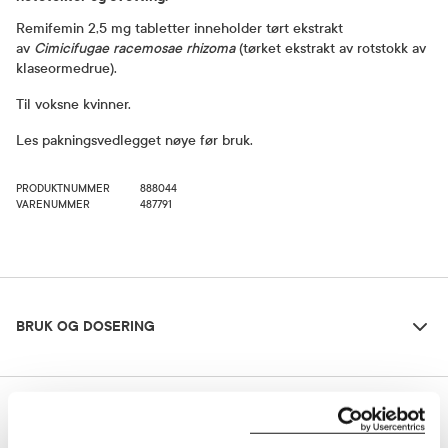
Remifemin 2,5 mg tabletter inneholder tørt ekstrakt
av
Cimicifugae racemosae rhizoma
(tørket ekstrakt av rotstokk av
klaseormedrue).
Til voksne kvinner.
Les pakningsvedlegget nøye før bruk.
PRODUKTNUMMER
888044
VARENUMMER
487791
Bruk og dosering
BRUK OG DOSERING
Ingredienser
Dosering og bruksområde
INGREDIENSER
1 tablett 2 ganger daglig (morgen og kveld). De første effektene
sees etter 2 ukers behandling. Tas med eller uten mat. Svelges,