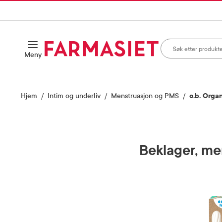
HANDLEKURVEN
IL INNHOLD
Søk i apotek
Åpne
Meny
Skriv inn minst ett te
Hjem
Intim og underliv
Menstruasjon og PMS
o.b. Orga
Beklager, men