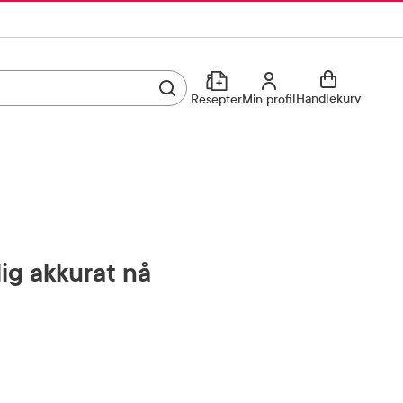
Utfør søk
Min profil
Handlekurv
Resepter
Min profil
Kjøp reseptvare
Logg inn
Min profil
Reseptoversikt
Mine favoritter
Resepthistorikk
lig akkurat nå
Mine bestillinger
Meldinger fra farmasøyten
Kundeservice
33 74 03 24