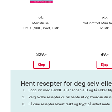
o.b.
o.b.
Menstruse
,
ProComfort Mini t
Str. XL/XXL, svart, 1 stk.
16 stk.
329,-
49,-
Kjøp
Kjøp
Hent resepter for deg selv elle
Logg inn med BankID eller annen eID og få sikker tilg
Velg hvilke resepter du vil hente ut og hvordan du vi
Få dine resepter levert raskt og trygt på avtalt måte