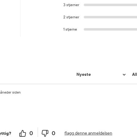
3 stjerner
2 stjerner
1 stjerne
måneder siden
0
0
flagg denne anmeldelsen
ttig?