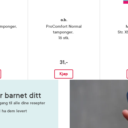
o.b.
amponger
,
ProComfort Normal
M
tamponger
,
Str. X
16 stk.
31,-
Kjøp
r barnet ditt
ang til alle dine resepter
l ha dem levert