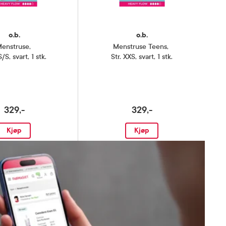
o.b.
o.b.
enstruse
,
Menstruse Teens
,
S/S, svart, 1 stk.
Str. XXS, svart, 1 stk.
329,-
329,-
Kjøp
Kjøp