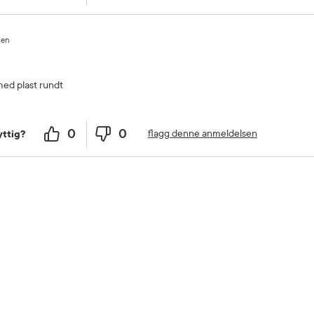
den
 med plast rundt
0
0
flagg denne anmeldelsen
ttig?