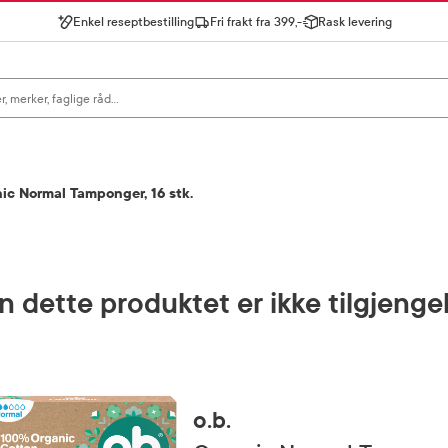
Enkel reseptbestilling
Fri frakt fra 399,-
Rask levering
gn for å se forslag, eller trykk søk.
nic Normal Tamponger, 16 stk.
 dette produktet er ikke tilgjenge
o.b.