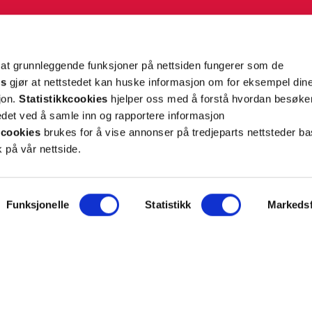
g tilpassede nyheter og tilbud på e-post og SMS
nettside, og opplysningene du har registrert på din
teret på “Min profil” eller ved å benytte
rsonopplysninger
her
. Se
salgsbetingelser
for
 at grunnleggende funksjoner på nettsiden fungerer som de
es
gjør at nettstedet kan huske informasjon om for eksempel din
sjon.
Statistikkcookies
hjelper oss med å forstå hvordan besøk
Meld meg på
et ved å samle inn og rapportere informasjon
cookies
brukes for å vise annonser på tredjeparts nettsteder ba
 på vår nettside.
Funksjonelle
Statistikk
Markedsf
ON
SUPPORT
iet.no
Kontakt oss
oss
Frakt og levering
takt
Betalingsmåter