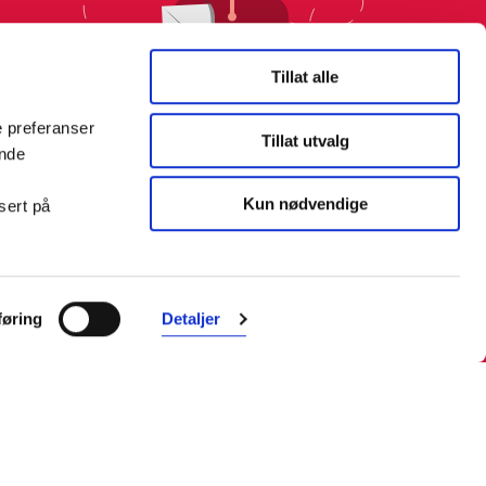
Tillat alle
e preferanser
Tillat utvalg
ende
Kun nødvendige
sert på
øring
Detaljer
Farmasiet er Norges ledende
nettapotek. Med tusenvis av
produkter i vårt sortiment og et team
med farmasøyter, kan vi hjelpe og
veilede deg trygt og raskt med dine
behov. I kontakt med våre