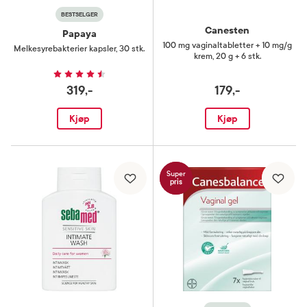
BESTSELGER
Canesten
Papaya
100 mg vaginaltabletter + 10 mg/g
Melkesyrebakterier kapsler
,
30 stk.
krem
,
20 g + 6 stk.
319,-
179,-
Kjøp
Kjøp
Super
pris