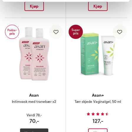
Kjøp
Kjøp
Super
Pakke-
pris
pris
Asan
Asan+
Intimvask med tranebær x2
Tørr skjede Vaginalgel
,
50 ml
Verdi
78,-
70,-
127,-