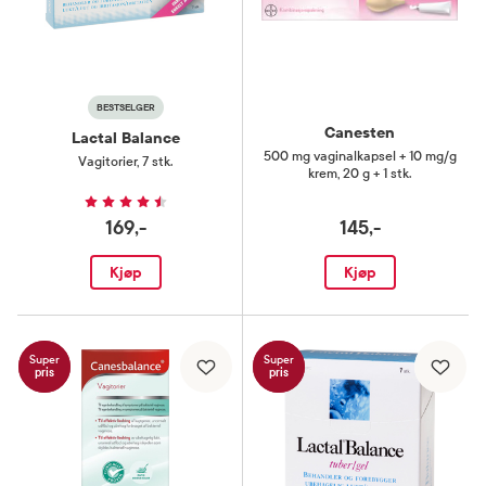
BESTSELGER
Canesten
Lactal Balance
500 mg vaginalkapsel + 10 mg/g
Vagitorier
,
7 stk.
krem
,
20 g + 1 stk.
169,-
145,-
Kjøp
Kjøp
Super
Super
pris
pris