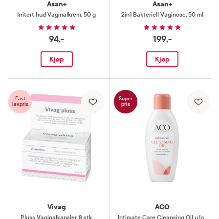
Asan+
Asan+
Irritert hud Vaginalkrem
,
50 g
2in1 Bakteriell Vaginose
,
50 ml
94,-
199,-
Kjøp
Kjøp
Fast
Super
lavpris
pris
Vivag
ACO
Pluss Vaginalkapsler
,
8 stk.
Intimate Care Cleansing Oil u/p
,