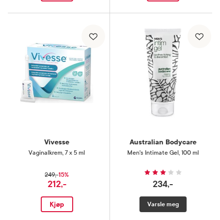
Vivesse
Australian Bodycare
Vaginalkrem
,
7 x 5 ml
Men's Intimate Gel
,
100 ml
15%
249,-
212,-
234,-
Kjøp
Varsle meg