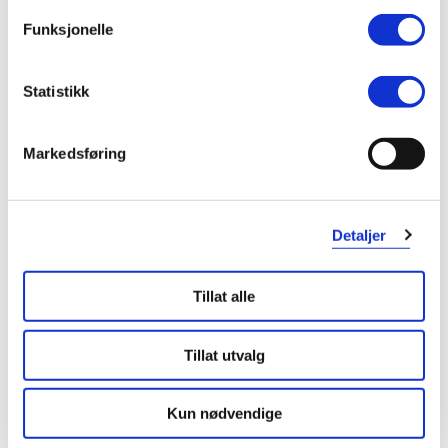
Funksjonelle
Kjøp
Varsle meg
Statistikk
Fast
Fast
lavpris
lavpris
Markedsføring
Detaljer
Tillat alle
Pevaryl
Canesten
Tillat utvalg
Kombinasjonspakke
,
15 g + 1 stk.
500 mg vaginaltablett + 10 mg/g
krem
,
20 g + 1 stk.
Kun nødvendige
129,-
149,-