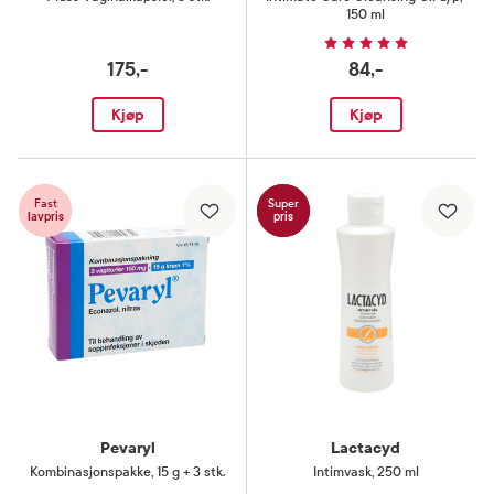
150 ml
175,-
84,-
Kjøp
Kjøp
Fast
Super
lavpris
pris
Pevaryl
Lactacyd
Kombinasjonspakke
,
15 g + 3 stk.
Intimvask
,
250 ml