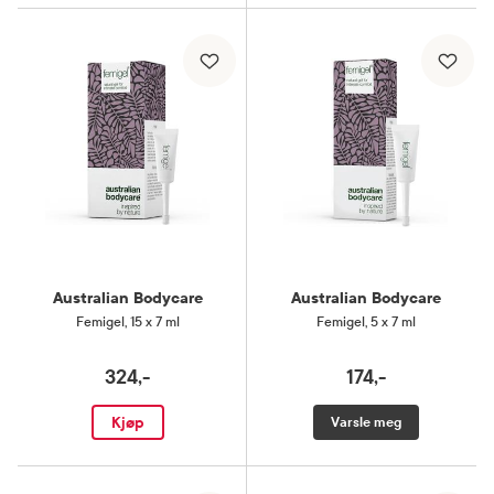
Australian Bodycare
Australian Bodycare
Femigel
,
15 x 7 ml
Femigel
,
5 x 7 ml
324,-
174,-
Kjøp
Varsle meg