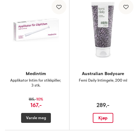
Medintim
Australian Bodycare
Applikator Intim for stikkpiller
,
Femi Daily Intimgele
,
200 ml
3 stk.
10%
185,-
167,-
289,-
Kjøp
Varsle meg