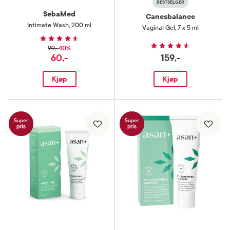
BESTSELGER
SebaMed
Canesbalance
Intimate Wash
,
200 ml
Vaginal Gel
,
7 x 5 ml
40%
99,-
60,-
159,-
Kjøp
Kjøp
Super
Super
pris
pris