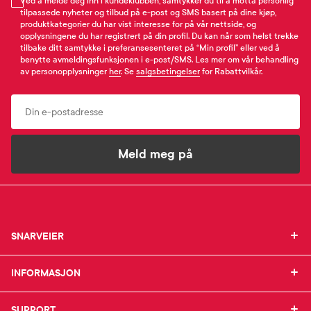
Ved å melde deg inn i kundeklubben, samtykker du til å motta personlig
tilpassede nyheter og tilbud på e-post og SMS basert på dine kjøp,
produktkategorier du har vist interesse for på vår nettside, og
opplysningene du har registrert på din profil. Du kan når som helst trekke
tilbake ditt samtykke i preferansesenteret på “Min profil” eller ved å
benytte avmeldingsfunksjonen i e-post/SMS. Les mer om vår behandling
av personopplysninger
her
. Se
salgsbetingelser
for Rabattvilkår.
Email
Meld meg på
SNARVEIER
SNARVEIER
INFORMASJON
Min profil
INFORMASJON
Mine favoritter
Mine bestillinger
SUPPORT
Om Farmasiet.no
SUPPORT