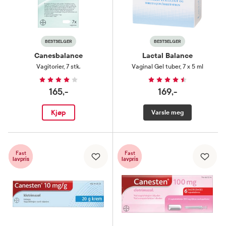
BESTSELGER
BESTSELGER
Canesbalance
Lactal Balance
Vagitorier
,
7 stk.
Vaginal Gel tuber
,
7 x 5 ml
165,-
169,-
Kjøp
Varsle meg
Fast
Fast
lavpris
lavpris