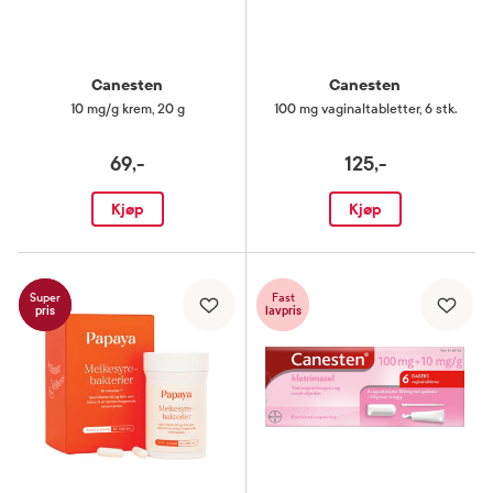
Canesten
Canesten
10 mg/g krem
,
20 g
100 mg vaginaltabletter
,
6 stk.
69,-
125,-
Kjøp
Kjøp
Super
Fast
pris
lavpris