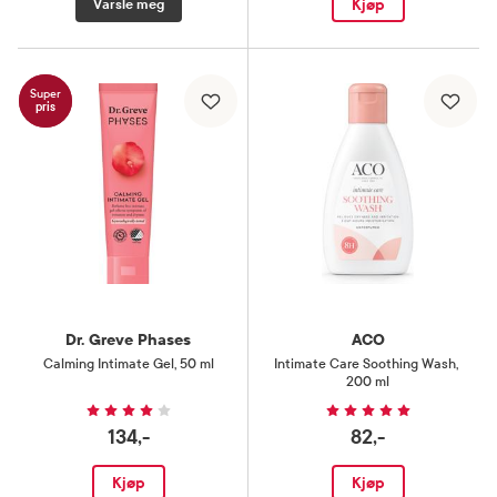
Kjøp
Varsle meg
Super
pris
Dr. Greve Phases
ACO
Calming Intimate Gel
,
50 ml
Intimate Care Soothing Wash
,
200 ml
134,-
82,-
Kjøp
Kjøp