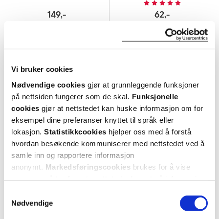
149,-
62,-
Kjøp
Kjøp
Vi bruker cookies
Super
Fast
pris
lavpris
Nødvendige cookies
gjør at grunnleggende funksjoner
på nettsiden fungerer som de skal.
Funksjonelle
cookies
gjør at nettstedet kan huske informasjon om for
eksempel dine preferanser knyttet til språk eller
lokasjon.
Statistikkcookies
hjelper oss med å forstå
hvordan besøkende kommuniserer med nettstedet ved å
samle inn og rapportere informasjon
anonymt.
Markedsføringscookies
brukes for å vise
annonser på tredjeparts nettsteder basert på informasjon
Asan
Canesten
om dine besøk på vår nettside.
Samtykkevalg
Intimvask med tranebær
,
220 ml
500 mg vaginaltablett
,
1 stk.
Nødvendige
39,-
105,-