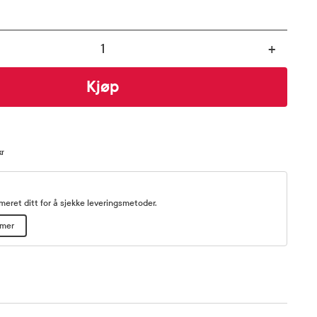
+
Kjøp
kr
eret ditt for å sjekke leveringsmetoder.
mmer