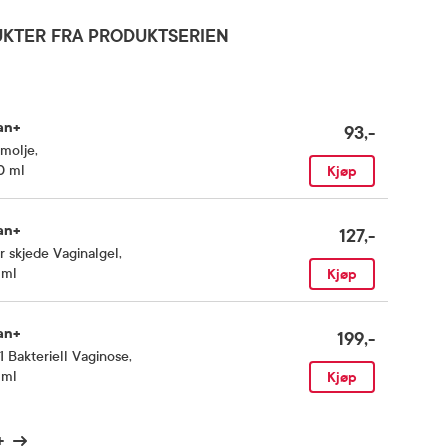
KTER FRA PRODUKTSERIEN
an+
93,-
imolje
,
0 ml
Kjøp
an+
127,-
r skjede Vaginalgel
,
 ml
Kjøp
an+
199,-
1 Bakteriell Vaginose
,
 ml
Kjøp
+