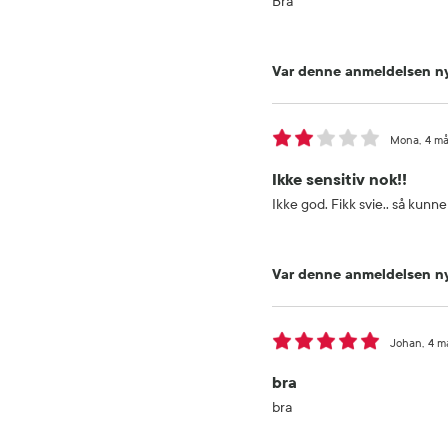
Bra
Var denne anmeldelsen ny
Mona
4 må
Ikke sensitiv nok!!
Ikke god. Fikk svie.. så kunne
Var denne anmeldelsen ny
Johan
4 m
bra
bra