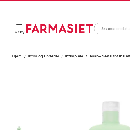
HANDLEKURVEN
IL INNHOLD
Søk i apotek
Åpne
Meny
Skriv inn minst ett te
Hjem
Intim og underliv
Intimpleie
Asan+ Sensitiv Intim
Vis bilde 1 av 6