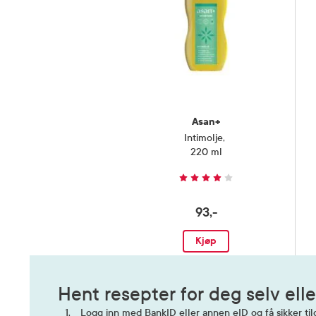
Asan+
Intimolje
,
220 ml
93,-
Kjøp
Hent resepter for deg selv elle
Logg inn med BankID eller annen eID og få sikker tilg