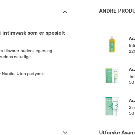
ANDRE PRODU
i intimvask som er spesielt
As
Int
m tilsvarer hudens egen, og
22
hudens naturlige
As
y Nordic. Uten parfyme.
Tør
50
As
2in
50
Utforske Asan