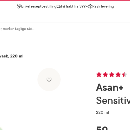
Enkel reseptbestilling
Fri frakt fra 399,-
Rask levering
gn for å se forslag, eller trykk søk.
vask, 220 ml
Asan+
Sensit
220 ml
RABATTPROSENT