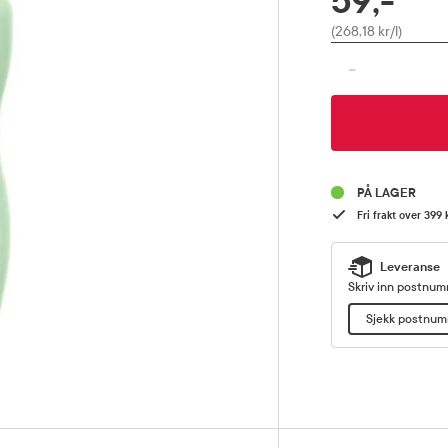
59,-
Pris
(268,18 kr/l)
-
PÅ LAGER
Fri frakt over 399 
Leveranse
Skriv inn postnumm
Sjekk postnu