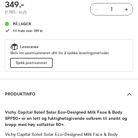
RABATTPROSENT
349,-
-
+
Pris
(1 745,- kr/l)
PÅ LAGER
Fri frakt over 399 kr
Leveranse
Skriv inn postnummeret ditt for å sjekke leveringsmetoder.
Sjekk postnummer
Produktinfo
PRODUKTINFO
Vichy Capital Soleil Solar Eco-Designed Milk Face & Body
SPF50+ er en lett og fuktighetsgivende solkrem til ansikt og
kropp med høy solfaktor 50+.
Vichy Capital Soleil Solar Eco-Designed Milk Face & Body