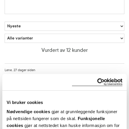
Vurdert av 12 kunder
Lene
27 dager siden
Ok
God å smøre ut, men klønete lokk.
Vi bruker cookies
Nødvendige cookies
gjør at grunnleggende funksjoner
Var denne anmeldelsen nyttig?
på nettsiden fungerer som de skal.
Funksjonelle
0
0
cookies
gjør at nettstedet kan huske informasjon om for