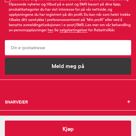
tilpassede nyheter og tilbud på e-post og SMS basert på dine kjøp,
produktkategorier du har vist interesse for på vår nettside, og
opplysningene du har registrert på din profil. Du kan når som helst trekke
tilbake ditt samtykke i preferansesenteret på “Min profil” eller ved å
benytte avmeldingsfunksjonen i e-post/SMS. Les mer om vår behandling
av personopplysninger
her
. Se
salgsbetingelser
for Rabattvilkår.
Email
Meld meg på
SNARVEIER
SNARVEIER
INFORMASJON
Min profil
INFORMASJON
Mine favoritter
Vichy
Capital Soleil Solar Eco-Designed Milk Face &
349,-
Kjøp
Mine bestillinger
SUPPORT
Om Farmasiet.no
Body SPF50+
SUPPORT