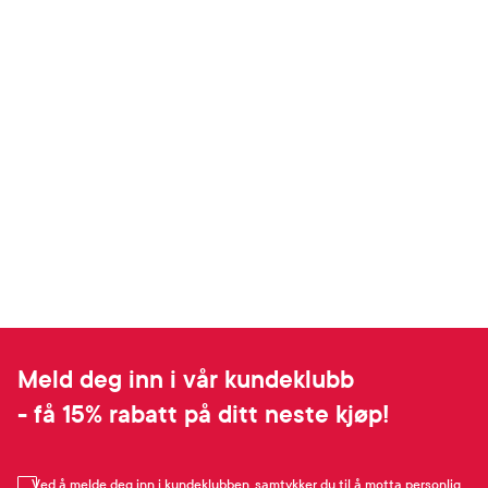
Meld deg inn i vår kundeklubb
- få 15% rabatt på ditt neste kjøp!
Ved å melde deg inn i kundeklubben, samtykker du til å motta personlig