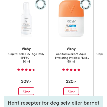
Vichy
Vichy
Capital Soleil UV-Age Daily
Capital Soleil UV-Aqua
Capital 
SPF50+
,
Hydrating Invisible Fluid
40 ml
SPF50
50 ml
,
309,-
320,-
Kjøp
Kjøp
Hent resepter for deg selv eller barnet