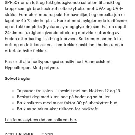
SPF50+ er en lett og fuktighetsgivende sollotion til ansikt og
kropp, som gir bredspektret solbeskyttelse mot UVA- og UVB-
stråler. Formulert med respekt for havmiljøet og emballasjen er
laget av 45 % mindre plast. Beriket med mykgjørende karitésmør
og et fuktkompleks (hyaluronsyre og glyserin) som har en opptil
24-timers fuktighetsgivende effekt og motvirker uttørring av
huden etter bading i salt- og klorvann. Solkremen har en frisk
duft og en lett konsistens som trekker raskt inn i huden uten å
etterlate hvite flekker.
Passer til alle hudtyper, også sensitiv hud. Vannresistent.
Hypoallergen. Med parfyme.
Solvettregler
Ta pauser fra solen – spesielt mellom klokken 12 og 15.
Beskytt deg med klær, noe på hodet og solbriller.
Bruk solkrem med minst faktor 30 på ubeskyttet hud.
Bruk av solarium øker risikoen for hudkreft.
Les farmasøytens råd om solkrem her.
PRODUKTNUMMER
1168919