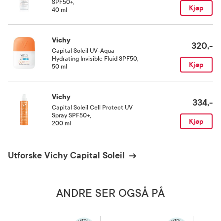
SPF50+
,
Overeksponering mot sollys utgjør en alvorlig helsefare og er en
Kjøp
40 ml
av hovedårsakene til tidlig utvikling av aldringstegn. Vær ikke for
lenge i solen selv om du bruker solbeskyttelse, da det ikke gir 100
% beskyttelse. Nyfødte og små barn skal holdes unna direkte
Vichy
solskinn.
320,-
Capital Soleil UV-Aqua
Hydrating Invisible Fluid SPF50
,
Kjøp
50 ml
Oppbevaringsbetingelser
Rom (15-25 grader)
Vichy
334,-
Capital Soleil Cell Protect UV
Spray SPF50+
,
Kjøp
200 ml
Utforske Vichy Capital Soleil
ANDRE SER OGSÅ PÅ