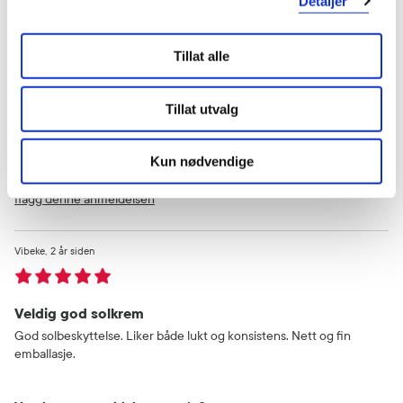
Detaljer
Veldig bra
Tillat alle
Lett å smøre ut, lukter godt. Enste solkremen familien bruker 👌
Tillat utvalg
Var denne anmeldelsen nyttig?
0
0
Kun nødvendige
flagg denne anmeldelsen
Vibeke
2 år siden
Veldig god solkrem
God solbeskyttelse. Liker både lukt og konsistens. Nett og fin
emballasje.