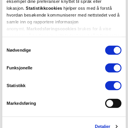
eksempel dine preferanser knyttet til språk eller
lokasjon.
Statistikkcookies
hjelper oss med å forstå
1 anmeldelse
hvordan besøkende kommuniserer med nettstedet ved å
samle inn og rapportere informasjon
5 stjerner
1
anonymt.
Markedsføringscookies
brukes for å vise
annonser på tredjeparts nettsteder basert på informasjon
4 stjerner
0
om dine besøk på vår nettside.
Samtykkevalg
3 stjerner
0
Nødvendige
2 stjerner
0
Funksjonelle
1 stjerne
0
Statistikk
Markedsføring
Vurdert av 1 kunder
Detaljer