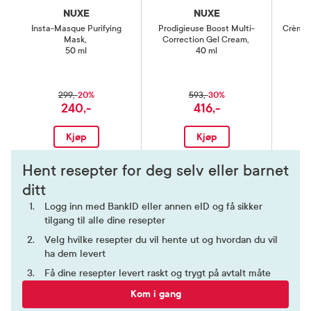
NUXE
NUXE
Insta-Masque Purifying
Prodigieuse Boost Multi-
Crème 
Mask
,
Correction Gel Cream
,
50 ml
40 ml
20%
30%
299,-
593,-
240,-
416,-
Kjøp
Kjøp
Hent resepter for deg selv eller barnet
ditt
Logg inn med BankID eller annen eID og få sikker
tilgang til alle dine resepter
Velg hvilke resepter du vil hente ut og hvordan du vil
ha dem levert
Få dine resepter levert raskt og trygt på avtalt måte
Kom i gang