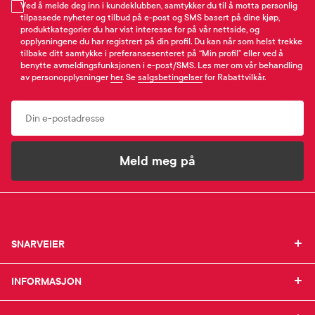
Ved å melde deg inn i kundeklubben, samtykker du til å motta personlig
tilpassede nyheter og tilbud på e-post og SMS basert på dine kjøp,
produktkategorier du har vist interesse for på vår nettside, og
opplysningene du har registrert på din profil. Du kan når som helst trekke
tilbake ditt samtykke i preferansesenteret på “Min profil” eller ved å
benytte avmeldingsfunksjonen i e-post/SMS. Les mer om vår behandling
av personopplysninger
her
. Se
salgsbetingelser
for Rabattvilkår.
Email
Meld meg på
SNARVEIER
SNARVEIER
INFORMASJON
Min profil
INFORMASJON
Mine favoritter
Mine bestillinger
SUPPORT
Om Farmasiet.no