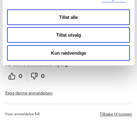
Tillat alle
Gilza
8 måneder siden
Tillat utvalg
Rask levering
Bra produkter
Kun nødvendige
Var denne anmeldelsen nyttig?
0
0
flagg denne anmeldelsen
Tilbake til toppen
Viser anmeldelse
1-1