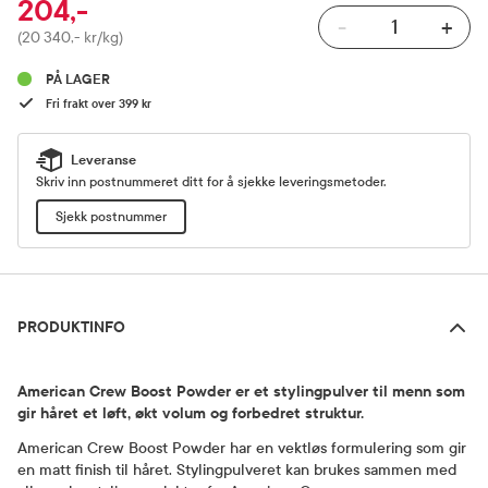
204,-
-
+
Pris
(20 340,- kr/kg)
PÅ LAGER
Fri frakt over 399 kr
Leveranse
Skriv inn postnummeret ditt for å sjekke leveringsmetoder.
Sjekk postnummer
Produktinfo
PRODUKTINFO
American Crew Boost Powder er et stylingpulver til menn som
gir håret et løft, økt volum og forbedret struktur.
American Crew Boost Powder har en vektløs formulering som gir
en matt finish til håret. Stylingpulveret kan brukes sammen med