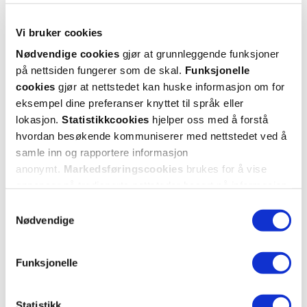
Vi bruker cookies
Nødvendige cookies
gjør at grunnleggende funksjoner
på nettsiden fungerer som de skal.
Funksjonelle
cookies
gjør at nettstedet kan huske informasjon om for
eksempel dine preferanser knyttet til språk eller
lokasjon.
Statistikkcookies
hjelper oss med å forstå
hvordan besøkende kommuniserer med nettstedet ved å
samle inn og rapportere informasjon
American Crew
American Crew
A
anonymt.
Markedsføringscookies
brukes for å vise
Alternator Finishing Spray
,
Daily Cleansing Shampoo
,
Firm
annonser på tredjeparts nettsteder basert på informasjon
100 ml
250 ml
om dine besøk på vår nettside.
Samtykkevalg
Nødvendige
25%
25%
320,-
282,-
240,-
212,-
Funksjonelle
Kjøp
Kjøp
Statistikk