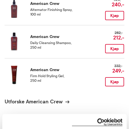
American Crew
240,-
Alternator Finishing Spray
,
100 ml
Kjøp
282,-
American Crew
212,-
Daily Cleansing Shampoo
,
250 ml
Kjøp
332,-
American Crew
249,-
Firm Hold Styling Gel
,
250 ml
Kjøp
Utforske American Crew
ANDRE SER OGSÅ PÅ