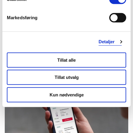
Hent resepter for deg selv eller barnet
ditt
Logg inn med BankID eller annen eID og få sikker
Markedsføring
tilgang til alle dine resepter
Velg hvilke resepter du vil hente ut og hvordan du vil
ha dem levert
Detaljer
Få dine resepter levert raskt og trygt på avtalt måte
Kom i gang
Tillat alle
Mer om reseptvarer
Tillat utvalg
Kun nødvendige