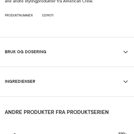
alle andre stylingprodukter fra American Crew.
PRODUKTNUMMER
1209071
Bruk og dosering
BRUK OG DOSERING
Ingredienser
Oppbevaringsbetingelser
INGREDIENSER
Rom (15-25 grader)
Aqua/Water/Eau, Propylene Glycol, Silica Silylate, Citric Acid, Sodium Benzoate.
ANDRE PRODUKTER FRA PRODUKTSERIEN
320,-