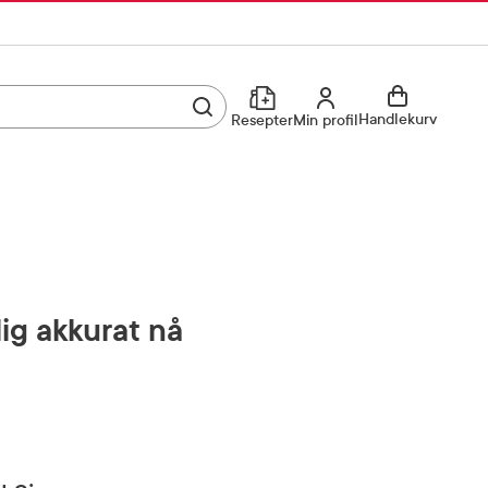
Utfør søk
Min profil
Handlekurv
Resepter
Min profil
Kjøp reseptvare
Logg inn
Min profil
Reseptoversikt
Mine favoritter
Resepthistorikk
lig akkurat nå
Mine bestillinger
Meldinger fra farmasøyten
Kundeservice
33 74 03 24