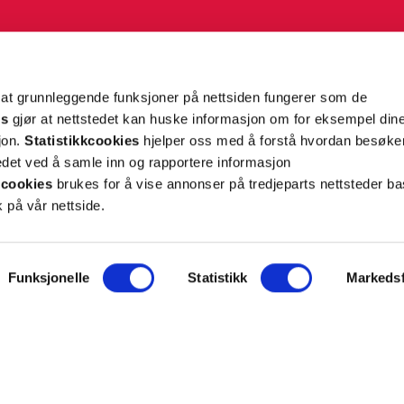
g tilpassede nyheter og tilbud på e-post og SMS
nettside, og opplysningene du har registrert på din
teret på “Min profil” eller ved å benytte
rsonopplysninger
her
. Se
salgsbetingelser
for
 at grunnleggende funksjoner på nettsiden fungerer som de
es
gjør at nettstedet kan huske informasjon om for eksempel din
sjon.
Statistikkcookies
hjelper oss med å forstå hvordan besøk
Meld meg på
et ved å samle inn og rapportere informasjon
cookies
brukes for å vise annonser på tredjeparts nettsteder ba
 på vår nettside.
Funksjonelle
Statistikk
Markedsf
ON
SUPPORT
iet.no
Kontakt oss
oss
Frakt og levering
takt
Betalingsmåter