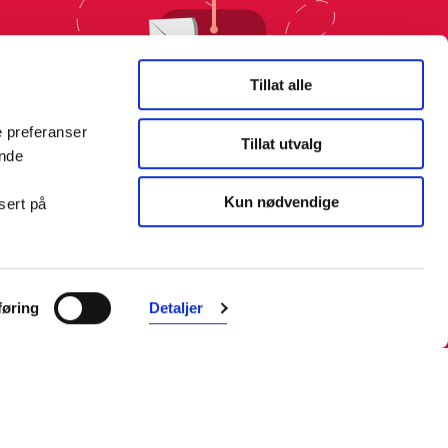
Tillat alle
e preferanser
Tillat utvalg
ende
Kun nødvendige
sert på
øring
Detaljer
Farmasiet er Norges ledende
nettapotek. Med tusenvis av
produkter i vårt sortiment og et team
med farmasøyter, kan vi hjelpe og
veilede deg trygt og raskt med dine