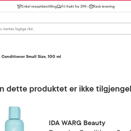
Enkel reseptbestilling
Fri frakt fra 399,-
Rask levering
gn for å se forslag, eller trykk søk.
Conditioner Small Size, 100 ml
 dette produktet er ikke tilgjenge
IDA WARG Beauty