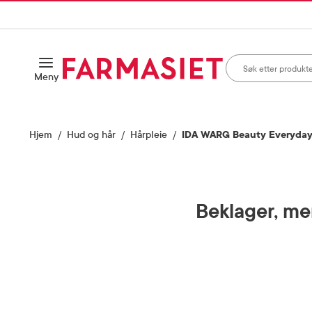
HANDLEKURVEN
IL INNHOLD
Søk i apotek
Åpne
Meny
Skriv inn minst ett te
Hjem
Hud og hår
Hårpleie
IDA WARG Beauty Everyday 
Beklager, men