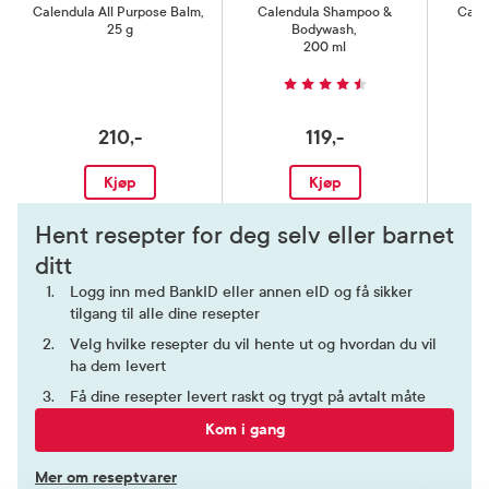
Calendula All Purpose Balm
,
Calendula Shampoo &
Cale
25 g
Bodywash
,
200 ml
210,-
119,-
Kjøp
Kjøp
Hent resepter for deg selv eller barnet
ditt
Logg inn med BankID eller annen eID og få sikker
tilgang til alle dine resepter
Velg hvilke resepter du vil hente ut og hvordan du vil
ha dem levert
Få dine resepter levert raskt og trygt på avtalt måte
Kom i gang
Mer om reseptvarer