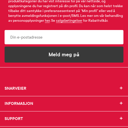
produktkategorier du har vist interesse for på vår nettside, og
opplysningene du har registrert på din profil. Du kan når som helst trekke
tilbake ditt samtykke i preferansesenteret på “Min profil” eller ved å
benytte avmeldingsfunksjonen i e-post/SMS. Les mer om vår behandling
av personopplysninger
her
. Se
salgsbetingelser
for Rabattvilkår.
Email
Meld meg på
SNARVEIER
SNARVEIER
INFORMASJON
Min profil
INFORMASJON
Mine favoritter
Mine bestillinger
SUPPORT
Om Farmasiet.no
SUPPORT
Mine resepter
Jobb hos oss