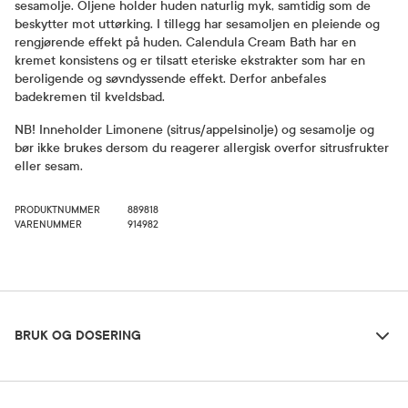
sesamolje. Oljene holder huden naturlig myk, samtidig som de
beskytter mot uttørking. I tillegg har sesamoljen en pleiende og
rengjørende effekt på huden. Calendula Cream Bath har en
kremet konsistens og er tilsatt eteriske ekstrakter som har en
beroligende og søvndyssende effekt. Derfor anbefales
badekremen til kveldsbad.
NB! Inneholder Limonene (sitrus/appelsinolje) og sesamolje og
bør ikke brukes dersom du reagerer allergisk overfor sitrusfrukter
eller sesam.
PRODUKTNUMMER
889818
VARENUMMER
914982
Bruk og dosering
BRUK OG DOSERING
Ingredienser
Dosering og bruksområde