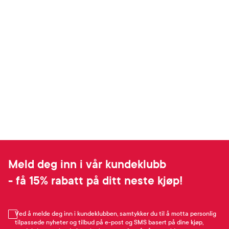
Meld deg inn i vår kundeklubb
- få 15% rabatt på ditt neste kjøp!
Ved å melde deg inn i kundeklubben, samtykker du til å motta personlig
tilpassede nyheter og tilbud på e-post og SMS basert på dine kjøp,