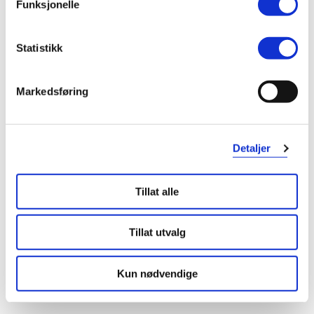
4 anmeldelser
Funksjonelle
5 stjerner
2
Statistikk
4 stjerner
2
Markedsføring
3 stjerner
0
2 stjerner
0
Detaljer
1 stjerne
0
Tillat alle
Tillat utvalg
Kun nødvendige
Vurdert av 4 kunder