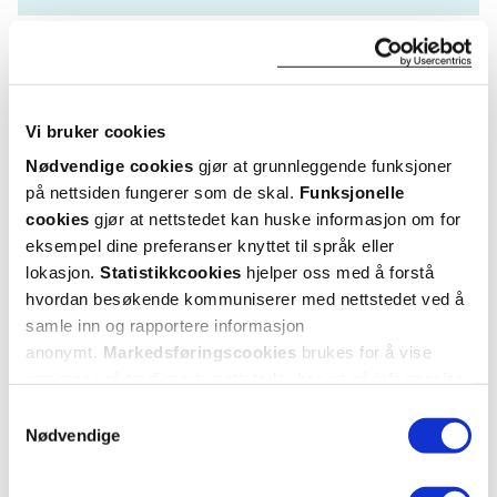
Vi bruker cookies
Nødvendige cookies
gjør at grunnleggende funksjoner
på nettsiden fungerer som de skal.
Funksjonelle
cookies
gjør at nettstedet kan huske informasjon om for
eksempel dine preferanser knyttet til språk eller
lokasjon.
Statistikkcookies
hjelper oss med å forstå
hvordan besøkende kommuniserer med nettstedet ved å
samle inn og rapportere informasjon
anonymt.
Markedsføringscookies
brukes for å vise
KUNDEANMELDELSER
annonser på tredjeparts nettsteder basert på informasjon
om dine besøk på vår nettside.
Samtykkevalg
Nødvendige