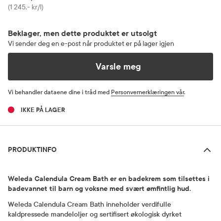
Pris
(1 245,- kr/l)
Beklager, men dette produktet er utsolgt
Vi sender deg en e-post når produktet er på lager igjen
Varsle meg
Vi behandler dataene dine i tråd med
Personvernerklæringen vår
.
IKKE PÅ LAGER
Produktinfo
PRODUKTINFO
Weleda Calendula Cream Bath er en badekrem som tilsettes i
badevannet til barn og voksne med svært ømfintlig hud.
Weleda Calendula Cream Bath inneholder verdifulle
kaldpressede mandeloljer og sertifisert økologisk dyrket