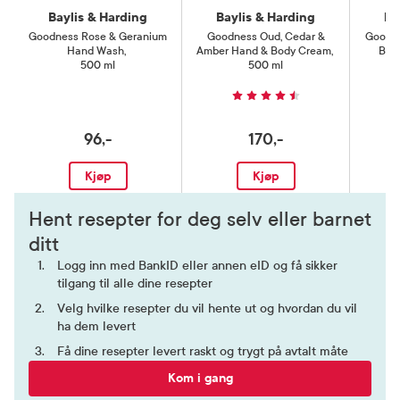
Baylis & Harding
Baylis & Harding
Ba
Goodness Rose & Geranium
Goodness Oud, Cedar &
Goodne
Hand Wash
,
Amber Hand & Body Cream
,
Burs
500 ml
500 ml
96,-
170,-
Kjøp
Kjøp
Hent resepter for deg selv eller barnet
ditt
Logg inn med BankID eller annen eID og få sikker
tilgang til alle dine resepter
Velg hvilke resepter du vil hente ut og hvordan du vil
ha dem levert
Få dine resepter levert raskt og trygt på avtalt måte
Kom i gang