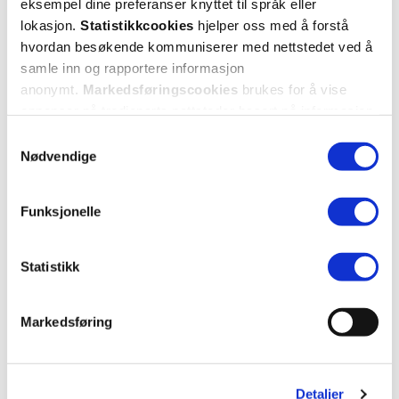
eksempel dine preferanser knyttet til språk eller
lokasjon.
Statistikkcookies
hjelper oss med å forstå
1 anmeldelse
hvordan besøkende kommuniserer med nettstedet ved å
samle inn og rapportere informasjon
5 stjerner
0
anonymt.
Markedsføringscookies
brukes for å vise
annonser på tredjeparts nettsteder basert på informasjon
4 stjerner
1
om dine besøk på vår nettside.
Samtykkevalg
3 stjerner
0
Nødvendige
2 stjerner
0
Funksjonelle
1 stjerne
0
Statistikk
Markedsføring
Vurdert av 1 kunder
Detaljer