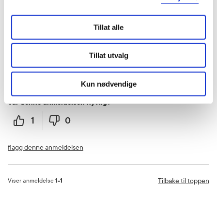
Tillat alle
Donata
1 år siden
Tillat utvalg
Nice
Lukte godt.
Kun nødvendige
Var denne anmeldelsen nyttig?
1
0
flagg denne anmeldelsen
Tilbake til toppen
Viser anmeldelse
1-1