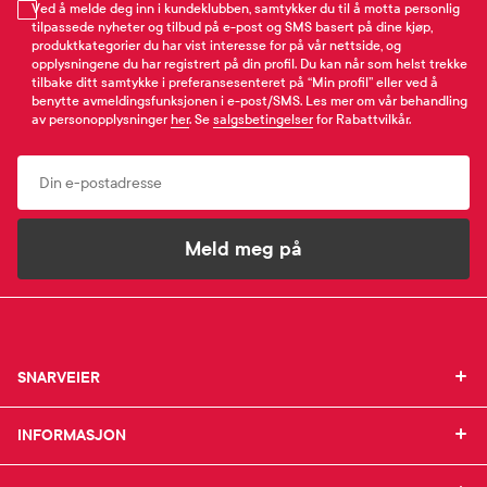
Ved å melde deg inn i kundeklubben, samtykker du til å motta personlig
tilpassede nyheter og tilbud på e-post og SMS basert på dine kjøp,
produktkategorier du har vist interesse for på vår nettside, og
opplysningene du har registrert på din profil. Du kan når som helst trekke
tilbake ditt samtykke i preferansesenteret på “Min profil” eller ved å
benytte avmeldingsfunksjonen i e-post/SMS. Les mer om vår behandling
av personopplysninger
her
. Se
salgsbetingelser
for Rabattvilkår.
Email
Meld meg på
SNARVEIER
SNARVEIER
INFORMASJON
Min profil
INFORMASJON
Mine favoritter
Mine bestillinger
SUPPORT
Om Farmasiet.no