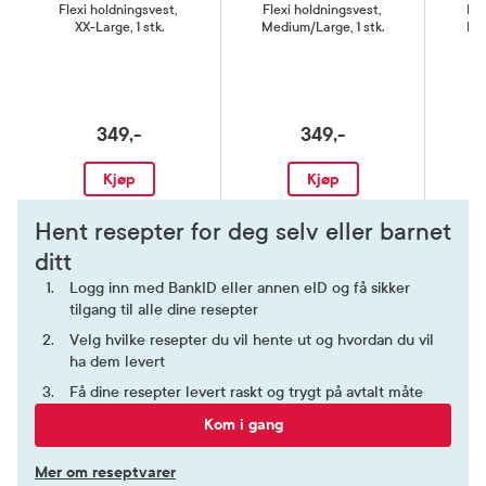
Flexi holdningsvest
,
Flexi holdningsvest
,
Fle
XX-Large, 1 stk.
Medium/Large, 1 stk.
Lar
349,-
349,-
Kjøp
Kjøp
Hent resepter for deg selv eller barnet
ditt
Logg inn med BankID eller annen eID og få sikker
tilgang til alle dine resepter
Velg hvilke resepter du vil hente ut og hvordan du vil
ha dem levert
Få dine resepter levert raskt og trygt på avtalt måte
Kom i gang
Mer om reseptvarer