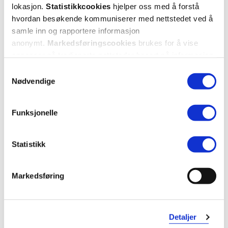
1 anmeldelse
lokasjon.
Statistikkcookies
hjelper oss med å forstå
hvordan besøkende kommuniserer med nettstedet ved å
samle inn og rapportere informasjon
5 stjerner
1
anonymt.
Markedsføringscookies
brukes for å vise
4 stjerner
0
annonser på tredjeparts nettsteder basert på informasjon
om dine besøk på vår nettside.
Samtykkevalg
3 stjerner
0
Nødvendige
2 stjerner
0
Funksjonelle
1 stjerne
0
Statistikk
Markedsføring
Vurdert av 1 kunder
Detaljer