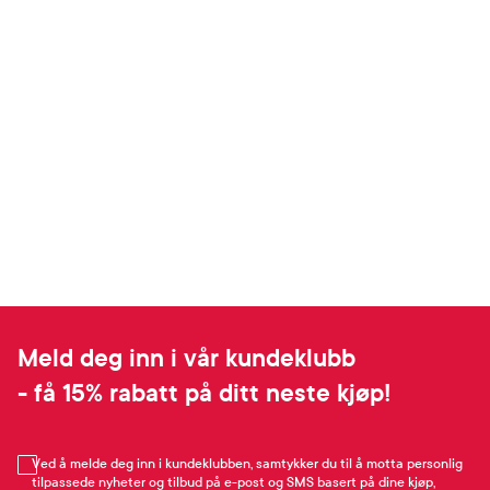
Meld deg inn i vår kundeklubb
- få 15% rabatt på ditt neste kjøp!
Ved å melde deg inn i kundeklubben, samtykker du til å motta personlig
tilpassede nyheter og tilbud på e-post og SMS basert på dine kjøp,