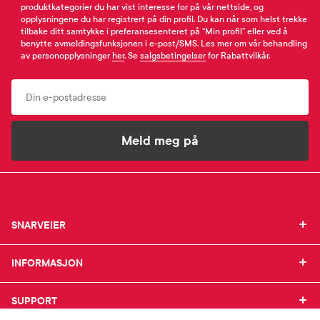
produktkategorier du har vist interesse for på vår nettside, og
opplysningene du har registrert på din profil. Du kan når som helst trekke
tilbake ditt samtykke i preferansesenteret på “Min profil” eller ved å
benytte avmeldingsfunksjonen i e-post/SMS. Les mer om vår behandling
av personopplysninger
her
. Se
salgsbetingelser
for Rabattvilkår.
Email
Meld meg på
SNARVEIER
SNARVEIER
INFORMASJON
Min profil
INFORMASJON
Mine favoritter
Mine bestillinger
SUPPORT
Om Farmasiet.no
SUPPORT
Mine resepter
Jobb hos oss