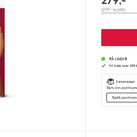
279,-
Pris
(279,- kr/stk)
-
PÅ LAGER
Fri frakt over 399 
Leveranse
Skriv inn postnumm
Sjekk postnu