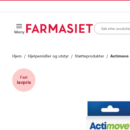
HANDLEKURVEN
IL INNHOLD
Søk i apotek
Åpne
Meny
Skriv inn minst ett te
Hjem
Hjelpemidler og utstyr
Støtteprodukter
Actimove A
Fast
lavpris
Vis bilde 1 av 4