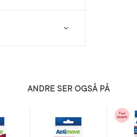
5 grader)
utstyr
ANDRE SER OGSÅ PÅ
Fast
lavpris