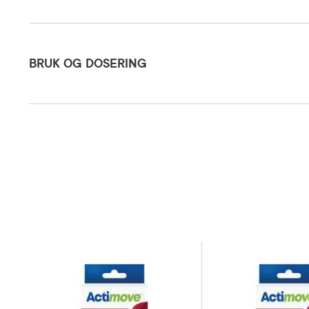
Bruk og dosering
BRUK OG DOSERING
Oppbevaringsbetingelser
Rom (15-2
Kategori
Medisinsk 