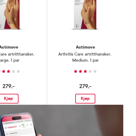
Actimove
Actimove
Care artritthansker
,
Arthritis Care artritthansker
,
arge, 1 par
Medium, 1 par
279,-
279,-
Kjøp
Kjøp