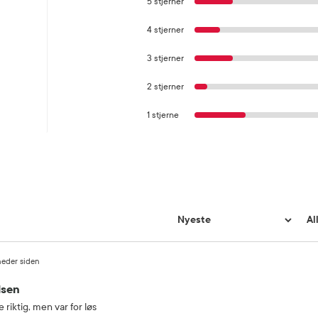
5 stjerner
4 stjerner
3 stjerner
2 stjerner
1 stjerne
neder siden
lsen
e riktig, men var for løs