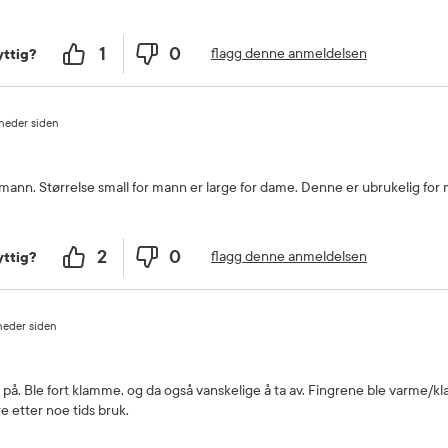
1
0
flagg denne anmeldelsen
ttig?
neder siden
l mann. Størrelse small for mann er large for dame. Denne er ubrukelig for m
2
0
flagg denne anmeldelsen
ttig?
neder siden
a på. Ble fort klamme, og da også vanskelige å ta av. Fingrene ble varme
re etter noe tids bruk.