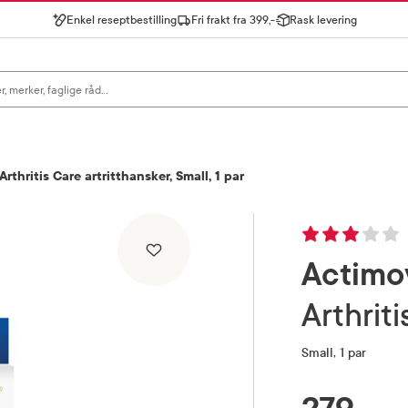
Enkel reseptbestilling
Fri frakt fra 399,-
Rask levering
gn for å se forslag, eller trykk søk.
rthritis Care artritthansker, Small, 1 par
Actimo
Arthri
Small, 1 par
RABATTPROSENT