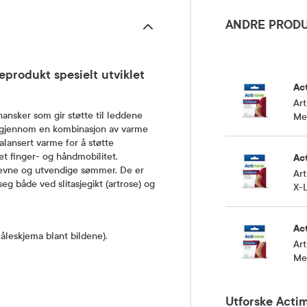
ANDRE PRODU
eprodukt spesielt utviklet
Ac
Art
hansker som gir støtte til leddene
Med
et gjennom en kombinasjon av varme
lansert varme for å støtte
et finger- og håndmobilitet.
Ac
eevne og utvendige sømmer. De er
Art
g både ved slitasjegikt (artrose) og
X-L
Ac
leskjema blant bildene).
Art
Med
Utforske Actim