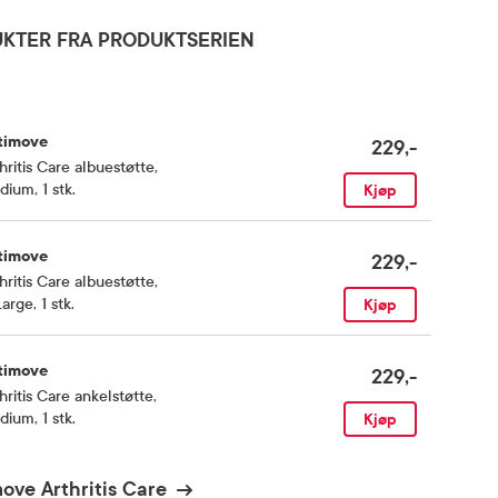
KTER FRA PRODUKTSERIEN
timove
229,-
hritis Care albuestøtte
,
ium, 1 stk.
Kjøp
timove
229,-
hritis Care albuestøtte
,
arge, 1 stk.
Kjøp
timove
229,-
hritis Care ankelstøtte
,
ium, 1 stk.
Kjøp
ove Arthritis Care