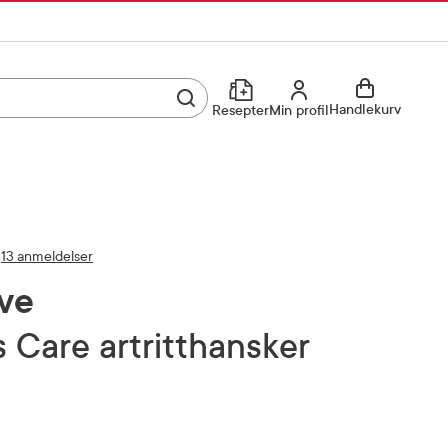
Utfør søk
Min profil
Handlekurv
Resepter
Min profil
Kjøp reseptvare
Logg inn
Min profil
Reseptoversikt
13 anmeldelser
Mine favoritter
Resepthistorikk
ve
Mine bestillinger
Meldinger fra farmasøyten
tis Care artritthansker
Kundeservice
33 74 03 24