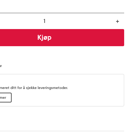
+
Kjøp
kr
eret ditt for å sjekke leveringsmetoder.
mmer