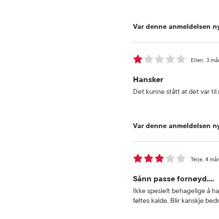
Var denne anmeldelsen ny
Ellen
3 må
Hansker
Det kunne stått at det var ti
Var denne anmeldelsen ny
Terje
4 må
Sånn passe fornøyd….
Ikke spesielt behagelige å h
føltes kalde. Blir kanskje bed