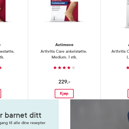
e
Actimove
uestøtte
,
Arthritis Care ankelstøtte
,
Arthritis 
tk.
Medium, 1 stk.
L
229,-
Kjøp
r barnet ditt
ang til alle dine resepter