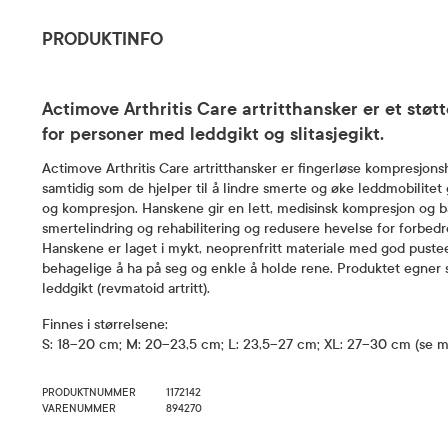
PRODUKTINFO
Actimove Arthritis Care artritthansker er et støtt
for personer med leddgikt og slitasjegikt.
Actimove Arthritis Care artritthansker er fingerløse kompresjons
samtidig som de hjelper til å lindre smerte og øke leddmobilit
og kompresjon. Hanskene gir en lett, medisinsk kompresjon og ba
smertelindring og rehabilitering og redusere hevelse for forbedr
Hanskene er laget i mykt, neoprenfritt materiale med god pust
behagelige å ha på seg og enkle å holde rene. Produktet egner se
leddgikt (revmatoid artritt).
Finnes i størrelsene:
S: 18–20 cm; M: 20–23,5 cm; L: 23,5–27 cm; XL: 27–30 cm (se må
PRODUKTNUMMER
1172142
VARENUMMER
894270