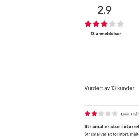
2.9
13 anmeldelser
Vurdert av 13 kunder
Eivor
1 må
Str smal er stor i større
Str smal var alt for stort, målt