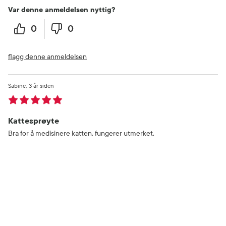
Var denne anmeldelsen nyttig?
0
0
flagg denne anmeldelsen
Sabine
3 år siden
Kattesprøyte
Bra for å medisinere katten, fungerer utmerket.
Var denne anmeldelsen nyttig?
0
0
flagg denne anmeldelsen