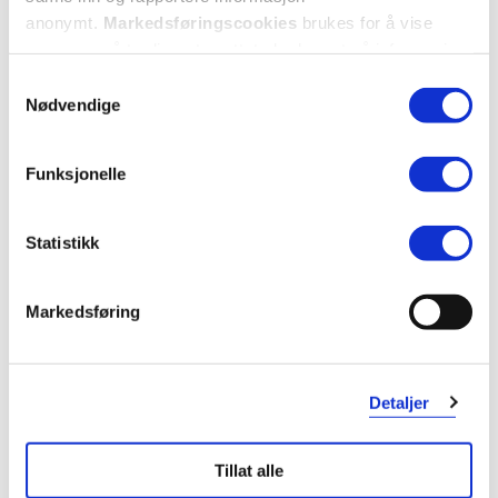
anonymt.
Markedsføringscookies
brukes for å vise
annonser på tredjeparts nettsteder basert på informasjon
om dine besøk på vår nettside.
Samtykkevalg
Nødvendige
Funksjonelle
Statistikk
Markedsføring
KUNDEANMELDELSER
Detaljer
Tillat alle
7 anmeldelser