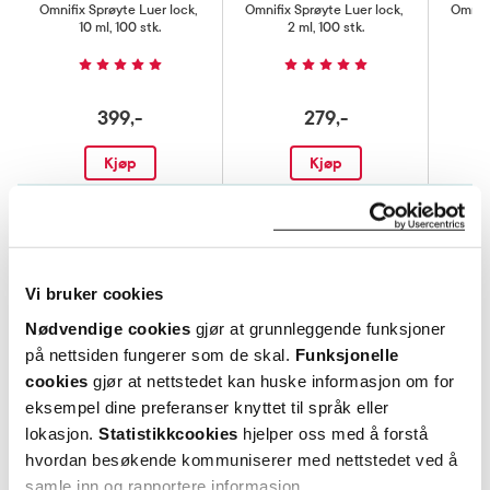
Omnifix Sprøyte Luer lock
,
Omnifix Sprøyte Luer lock
,
Omnifi
10 ml, 100 stk.
2 ml, 100 stk.
399,-
279,-
Kjøp
Kjøp
Hent resepter for deg selv eller barnet
ditt
Logg inn med BankID eller annen eID og få sikker
Vi bruker cookies
tilgang til alle dine resepter
Velg hvilke resepter du vil hente ut og hvordan du vil
Nødvendige cookies
gjør at grunnleggende funksjoner
ha dem levert
på nettsiden fungerer som de skal.
Funksjonelle
Få dine resepter levert raskt og trygt på avtalt måte
cookies
gjør at nettstedet kan huske informasjon om for
eksempel dine preferanser knyttet til språk eller
Kom i gang
lokasjon.
Statistikkcookies
hjelper oss med å forstå
Mer om reseptvarer
hvordan besøkende kommuniserer med nettstedet ved å
samle inn og rapportere informasjon