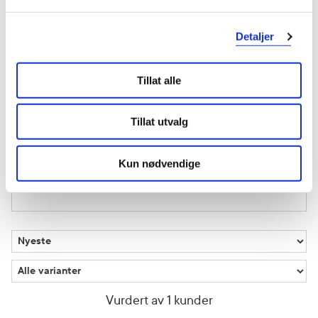
1 anmeldelse
Detaljer
5 stjerner
0
Tillat alle
4 stjerner
1
3 stjerner
0
Tillat utvalg
2 stjerner
0
Kun nødvendige
1 stjerne
0
Vurdert av 1 kunder