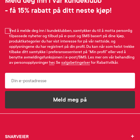
Meld deg inn i vår kundeklubb
- få 15% rabatt på ditt neste kjøp!
Ved å melde deg inn i kundeklubben, samtykker du til å motta personlig
tilpassede nyheter og tilbud på e-post og SMS basert på dine kjøp,
produktkategorier du har vist interesse for på vår nettside, og
opplysningene du har registrert på din profil. Du kan når som helst trekke
tilbake ditt samtykke i preferansesenteret på “Min profil” eller ved å
benytte avmeldingsfunksjonen i e-post/SMS. Les mer om vår behandling
av personopplysninger
her
. Se
salgsbetingelser
for Rabattvilkår.
Email
Meld meg på
SNARVEIER
SNARVEIER