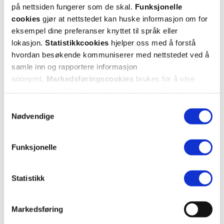
Mer om reseptvarer
på nettsiden fungerer som de skal.
Funksjonelle
cookies
gjør at nettstedet kan huske informasjon om for
eksempel dine preferanser knyttet til språk eller
lokasjon.
Statistikkcookies
hjelper oss med å forstå
hvordan besøkende kommuniserer med nettstedet ved å
samle inn og rapportere informasjon
anonymt.
Markedsføringscookies
brukes for å vise
annonser på tredjeparts nettsteder basert på informasjon
om dine besøk på vår nettside.
Samtykkevalg
Nødvendige
Funksjonelle
KUNDEANMELDELSER
Statistikk
Markedsføring