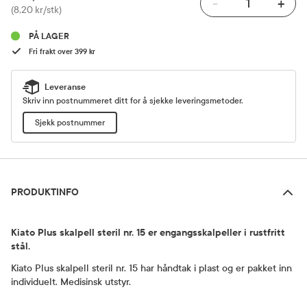
-
+
Pris
(8,20 kr/stk)
PÅ LAGER
Fri frakt over 399 kr
Leveranse
Skriv inn postnummeret ditt for å sjekke leveringsmetoder.
Sjekk postnummer
Produktinfo
PRODUKTINFO
Kiato Plus skalpell steril nr. 15 er engangsskalpeller i rustfritt
stål.
Kiato Plus skalpell steril nr. 15 har håndtak i plast og er pakket inn
individuelt. Medisinsk utstyr.