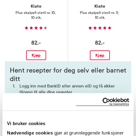
Kiato
Kiato
Plus skalpell steril nr. 10
,
Plus skalpell steril nr. 11
,
10 stk.
10 stk.
82,-
82,-
Kjøp
Kjøp
Hent resepter for deg selv eller barnet
ditt
Logg inn med BankID eller annen eID og få sikker
tilgang til alle dine resepter
Velg hvilke resepter du vil hente ut og hvordan du vil
ha dem levert
Få dine resepter levert raskt og trygt på avtalt måte
Vi bruker cookies
Kom i gang
Nødvendige cookies
gjør at grunnleggende funksjoner