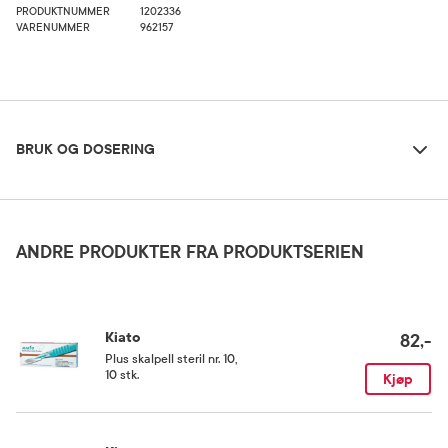
PRODUKTNUMMER
1202336
VARENUMMER
962157
Bruk og dosering
BRUK OG DOSERING
Oppbevaringsbetingelser
Rom (15-25 grader)
ANDRE PRODUKTER FRA PRODUKTSERIEN
Kategori
Medisinsk utstyr
Kiato
82,-
Plus skalpell steril nr. 10
,
10 stk.
Kjøp