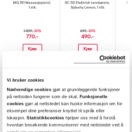
MG 101 Massasjepistol
,
SC 50 Elektrisk tannbørste
,
SC
1 stk.
Splashy Lemon, 1 stk.
30%
30%
1 099,-
699,-
770,-
490,-
Kjøp
Kjøp
Hent resepter for deg selv eller barnet
ditt
Logg inn med BankID eller annen eID og få sikker
Vi bruker cookies
tilgang til alle dine resepter
Nødvendige cookies
gjør at grunnleggende funksjoner
Velg hvilke resepter du vil hente ut og hvordan du vil
på nettsiden fungerer som de skal.
Funksjonelle
ha dem levert
cookies
gjør at nettstedet kan huske informasjon om for
Få dine resepter levert raskt og trygt på avtalt måte
eksempel dine preferanser knyttet til språk eller
Kom i gang
lokasjon.
Statistikkcookies
hjelper oss med å forstå
hvordan besøkende kommuniserer med nettstedet ved å
Mer om reseptvarer
samle inn og rapportere informasjon