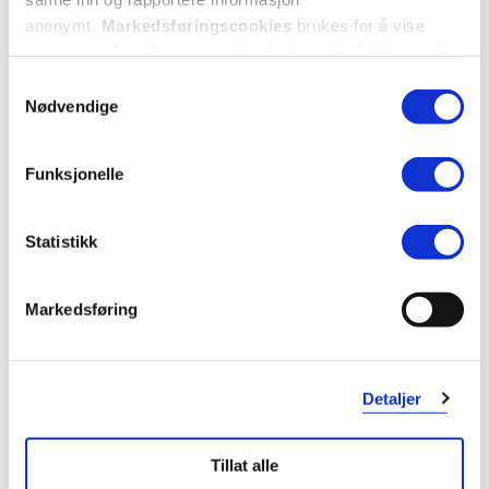
anonymt.
Markedsføringscookies
brukes for å vise
annonser på tredjeparts nettsteder basert på informasjon
om dine besøk på vår nettside.
Samtykkevalg
Nødvendige
Funksjonelle
Statistikk
Markedsføring
Detaljer
Tillat alle