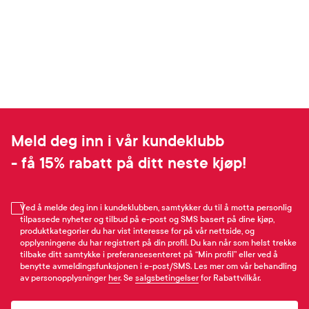
Meld deg inn i vår kundeklubb
- få 15% rabatt på ditt neste kjøp!
Ved å melde deg inn i kundeklubben, samtykker du til å motta personlig
tilpassede nyheter og tilbud på e-post og SMS basert på dine kjøp,
produktkategorier du har vist interesse for på vår nettside, og
opplysningene du har registrert på din profil. Du kan når som helst trekke
tilbake ditt samtykke i preferansesenteret på “Min profil” eller ved å
benytte avmeldingsfunksjonen i e-post/SMS. Les mer om vår behandling
av personopplysninger
her
. Se
salgsbetingelser
for Rabattvilkår.
Email