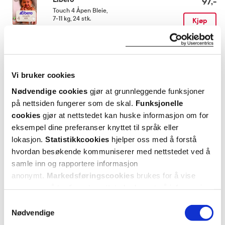
97,-
Touch 4 Åpen Bleie
,
7-11 kg, 24 stk.
Kjøp
Utforske Libero
Vi bruker cookies
Nødvendige cookies
gjør at grunnleggende funksjoner
ANDRE SER OGSÅ PÅ
på nettsiden fungerer som de skal.
Funksjonelle
cookies
gjør at nettstedet kan huske informasjon om for
eksempel dine preferanser knyttet til språk eller
lokasjon.
Statistikkcookies
hjelper oss med å forstå
hvordan besøkende kommuniserer med nettstedet ved å
samle inn og rapportere informasjon
anonymt.
Markedsføringscookies
brukes for å vise
annonser på tredjeparts nettsteder basert på informasjon
om dine besøk på vår nettside.
Samtykkevalg
Nødvendige
Libero
Libero