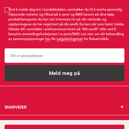
Ved å melde deg inn i kundeklubben, samtykker du til å motta personlig
tilpassede nyheter og tilbud på e-post og SMS basert på dine kjøp,
produktkategorier du har vist interesse for på vår nettside, og
opplysningene du har registrert på din profil. Du kan når som helst trekke
tilbake ditt samtykke i preferansesenteret på “Min profil” eller ved å
benytte avmeldingsfunksjonen i e-post/SMS. Les mer om vår behandling
av personopplysninger
her
. Se
salgsbetingelser
for Rabattvilkår.
Email
Meld meg på
SNARVEIER
SNARVEIER
INFORMASJON
Min profil
INFORMASJON
Mine favoritter