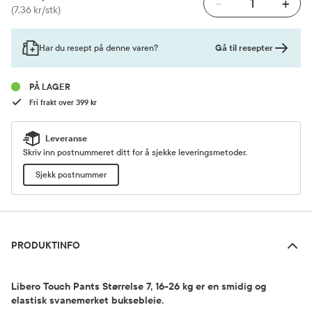
-
+
Pris
(7,36 kr/stk)
Gå til resepter
Har du resept på denne varen?
PÅ LAGER
Fri frakt over 399 kr
Leveranse
Skriv inn postnummeret ditt for å sjekke leveringsmetoder.
Sjekk postnummer
Produktinfo
PRODUKTINFO
Libero Touch Pants Størrelse 7, 16-26 kg er en smidig og
elastisk svanemerket buksebleie.