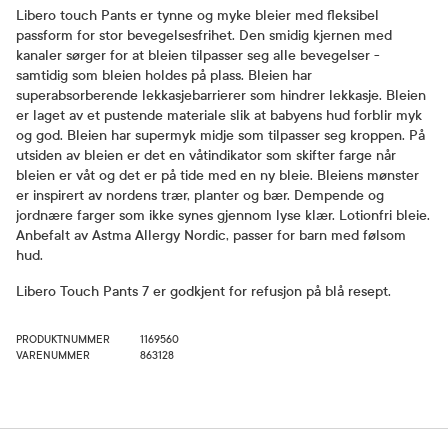
Libero touch Pants er tynne og myke bleier med fleksibel
passform for stor bevegelsesfrihet. Den smidig kjernen med
kanaler sørger for at bleien tilpasser seg alle bevegelser -
samtidig som bleien holdes på plass. Bleien har
superabsorberende lekkasjebarrierer som hindrer lekkasje. Bleien
er laget av et pustende materiale slik at babyens hud forblir myk
og god. Bleien har supermyk midje som tilpasser seg kroppen. På
utsiden av bleien er det en våtindikator som skifter farge når
bleien er våt og det er på tide med en ny bleie. Bleiens mønster
er inspirert av nordens trær, planter og bær. Dempende og
jordnære farger som ikke synes gjennom lyse klær. Lotionfri bleie.
Anbefalt av Astma Allergy Nordic, passer for barn med følsom
hud.
Libero Touch Pants 7 er godkjent for refusjon på blå resept.
PRODUKTNUMMER
1169560
VARENUMMER
863128
Bruk og dosering