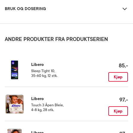
BRUK OG DOSERING
Oppbevaringsbetingelser
Rom (15-25 grader)
ANDRE PRODUKTER FRA PRODUKTSERIEN
Kategori
Medisinsk utstyr
Libero
85,-
Sleep Tight 10
,
35-60 kg, 12 stk.
Kjøp
Libero
97,-
Touch 3 Åpen Bleie
,
4-8 kg, 28 stk.
Kjøp
Libero