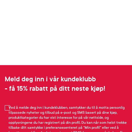
Meld deg inn i vår kundeklubb
- få 15% rabatt på ditt neste kjøp!
Ved å melde deg inn i kundeklubben, samtykker du til å motta personlig
tilpassede nyheter og tilbud på e-post og SMS basert på dine kjøp,
produktkategorier du har vist interesse for på vår nettside, og
opplysningene du har registrert på din profil. Du kan når som helst trekke
tilbake ditt samtykke i preferansesenteret på “Min profil” eller ved å