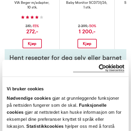
VIA Beger m/adapter
,
Baby Monitor SCD731/26
,
Soo
10 stk.
1 stk.
0-
15%
50%
319,-
2 399,-
272,-
1 200,-
Kjøp
Kjøp
Hent resepter for deg selv eller barnet
ditt
Logg inn med BankID eller annen eID og få sikker
tilgang til alle dine resepter
Velg hvilke resepter du vil hente ut og hvordan du vil
Vi bruker cookies
ha dem levert
Nødvendige cookies
gjør at grunnleggende funksjoner
Få dine resepter levert raskt og trygt på avtalt måte
på nettsiden fungerer som de skal.
Funksjonelle
Kom i gang
cookies
gjør at nettstedet kan huske informasjon om for
eksempel dine preferanser knyttet til språk eller
Mer om reseptvarer
lokasjon.
Statistikkcookies
hjelper oss med å forstå