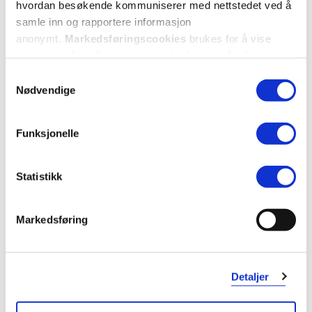
hvordan besøkende kommuniserer med nettstedet ved å
samle inn og rapportere informasjon
anonymt.
Markedsføringscookies
brukes for å vise
annonser på tredjeparts nettsteder basert på informasjon
om dine besøk på vår nettside.
Samtykkevalg
Nødvendige
Funksjonelle
Statistikk
Markedsføring
Detaljer