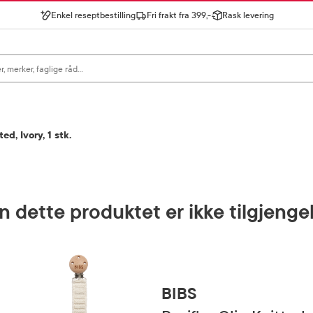
Enkel reseptbestilling
Fri frakt fra 399,-
Rask levering
gn for å se forslag, eller trykk søk.
ed, Ivory, 1 stk.
 dette produktet er ikke tilgjenge
BIBS