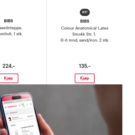
NY!
BIBS
BIBS
sselinteppe
,
Colour Anatomical Latex
mhvit, 1 stk.
Smokk Str. 1
,
0-6 mnd, sand/iron, 2 stk.
224,-
135,-
Kjøp
Kjøp