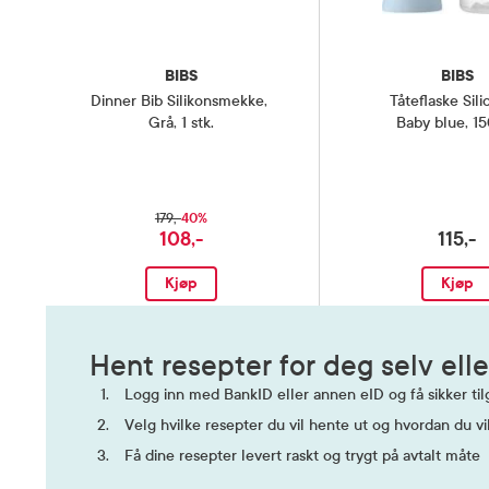
BIBS
BIBS
Dinner Bib Silikonsmekke
,
Tåteflaske Sil
Grå, 1 stk.
Baby blue, 1
40%
179,-
108,-
115,-
Kjøp
Kjøp
Hent resepter for deg selv elle
Logg inn med BankID eller annen eID og få sikker tilg
Velg hvilke resepter du vil hente ut og hvordan du vi
Få dine resepter levert raskt og trygt på avtalt måte