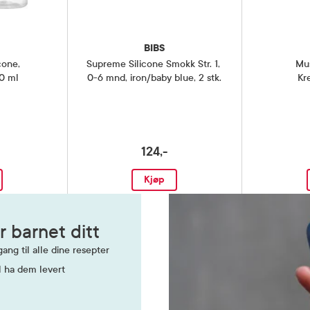
BIBS
icone
,
Supreme Silicone Smokk Str. 1
,
Mu
50 ml
0-6 mnd, iron/baby blue, 2 stk.
Kre
124,-
Kjøp
r barnet ditt
ang til alle dine resepter
l ha dem levert