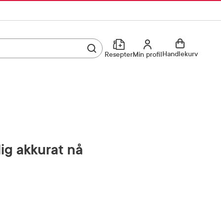
Utfør søk
Min profil
Handlekurv
Resepter
Min profil
Kjøp reseptvare
Logg inn
Min profil
Reseptoversikt
Mine favoritter
Resepthistorikk
lig akkurat nå
Mine bestillinger
Meldinger fra farmasøyten
Kundeservice
33 74 03 24