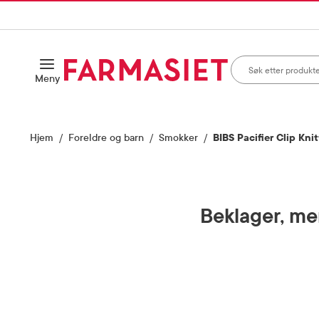
HANDLEKURVEN
IL INNHOLD
Søk i apotek
Åpne
Meny
Skriv inn minst ett te
Hjem
Foreldre og barn
Smokker
BIBS Pacifier Clip Knitt
Beklager, men