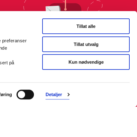
Tillat alle
e preferanser
Tillat utvalg
ende
Kun nødvendige
sert på
øring
Detaljer
Farmasiet er Norges ledende
nettapotek. Med tusenvis av
produkter i vårt sortiment og et team
med farmasøyter, kan vi hjelpe og
veilede deg trygt og raskt med dine