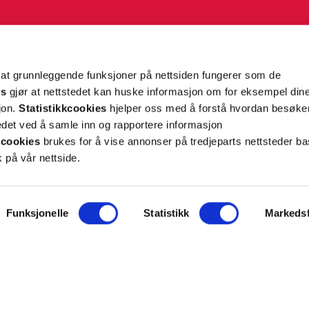
g tilpassede nyheter og tilbud på e-post og SMS
nettside, og opplysningene du har registrert på din
teret på “Min profil” eller ved å benytte
rsonopplysninger
her
. Se
salgsbetingelser
for
 at grunnleggende funksjoner på nettsiden fungerer som de
es
gjør at nettstedet kan huske informasjon om for eksempel din
sjon.
Statistikkcookies
hjelper oss med å forstå hvordan besøk
Meld meg på
et ved å samle inn og rapportere informasjon
cookies
brukes for å vise annonser på tredjeparts nettsteder ba
 på vår nettside.
Funksjonelle
Statistikk
Markedsf
ON
SUPPORT
iet.no
Kontakt oss
oss
Frakt og levering
takt
Betalingsmåter